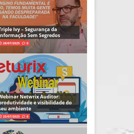
Triple Ivy – Segurança da
Informação Sem Segredos
28/07/2025
0
Webinar Netwrix Auditor:
produtividade e visibilidade do
seu ambiente
25/07/2025
0