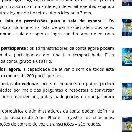
ogin no Zoom com um endereço de email e senha, exigindo
tros logons de terceiros oferecidos pelo Zoom.
a lista de permissões para a sala de espera
: Os
olocar domínios na lista de permissões além dos seus,
gnorar a sala de espera e ingressar diretamente em uma
 participante
: os administradores da conta agora podem
o dos participantes em uma tela compartilhada. Essa
 da conta, grupo e usuário.
dos: agora,
a capacidade de ativar o som de todos está
om menos de 200 participantes.
postas do webinar:
hosts e membros do painel podem
viados por meio das perguntas e respostas e conversar
mitindo remover perguntas inadequadas ou que já foram
proprietários e administradores da conta podem definir a
 do usuário do Zoom Phone – registros de chamadas,
ções de correio de voz e transcrições – são retidos.