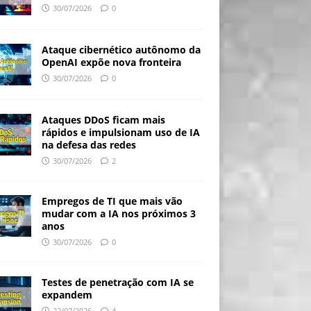
30/07/2026
0
Ataque cibernético autônomo da
OpenAI expõe nova fronteira
30/07/2026
0
Ataques DDoS ficam mais
rápidos e impulsionam uso de IA
na defesa das redes
30/07/2026
2
Empregos de TI que mais vão
mudar com a IA nos próximos 3
anos
30/07/2026
0
Testes de penetração com IA se
expandem
22/07/2026
4