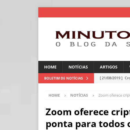
HOME
NOTÍCIAS
ARTIGOS
[ 21/08/2019 ]
Cr
BOLETIM DE NOTÍCIAS
ARTIGOS
HOME
NOTÍCIAS
Zoom oferece crip
[ 30/07/2026 ]
Ch
[ 30/07/2026 ]
No
Zoom oferece crip
ARTIGOS
ponta para todos 
[ 30/07/2026 ]
Dee