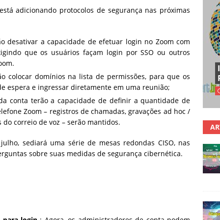
 está adicionando protocolos de segurança nas próximas
o desativar a capacidade de efetuar login no Zoom com
igindo que os usuários façam login por SSO ou outros
Zoom.
o colocar domínios na lista de permissões, para que os
 de espera e ingressar diretamente em uma reunião;
da conta terão a capacidade de definir a quantidade de
lefone Zoom – registros de chamadas, gravações ad hoc /
s do correio de voz – serão mantidos.
AR
julho, sediará uma série de mesas redondas CISO, nas
perguntas sobre suas medidas de segurança cibernética.
a para login
: Agora, os administradores de conta podem