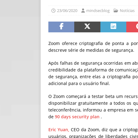
[ 30/07/2026 ]
O i
23/06/2020
mindsecblog
Notícias
[ 30/07/2026 ]
Go
Zoom oferece criptografia de ponta a po
descreve série de medidas de segurança.
Após falhas de segurança ocorridas em a
credibilidade da plataforma de comunica
de segurança, entre elas a criptografia p
adicional para o usuário final.
O Zoom começará a testar beta um recurso
disponibilizar gratuitamente a todos os 
teleconferência, informou a empresa em s
de
90 days security plan
.
Eric Yuan,
CEO da Zoom, diz que a criptog
usuários, organizações de liberdades civ