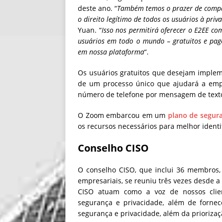
deste ano.
“
Também temos o prazer de compar
o direito legítimo de todos os usuários à pri
Yuan. “
Isso nos permitirá oferecer o E2EE 
usuários em todo o mundo – gratuitos e pag
em nossa plataforma
“.
Os usuários gratuitos que desejam impleme
de um processo único que ajudará a empre
número de telefone por mensagem de texto
O Zoom embarcou em um
plano de segura
os recursos necessários para melhor identif
Conselho CISO
O conselho CISO, que inclui 36 membros,
empresariais, se reuniu três vezes desde a 
CISO atuam como a voz de nossos clien
segurança e privacidade, além de forne
segurança e privacidade, além da prioriza