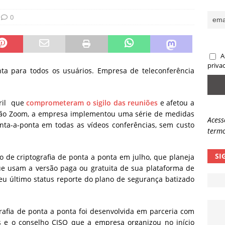
ncidente da OpenAI e o fim da nossa zona de conforto
ARTIGOS
0
lpes com QR Code entram em nova fase
NOTÍCIAS
A
priva
nta para todos os usuários. Empresa de teleconferência
bril que
comprometeram o sigilo das reuniões
e afetou a
ção Zoom, a empresa implementou uma série de medidas
Acess
onta-a-ponta em todas as vídeos conferências, sem custo
termo
SI
 de criptografia de ponta a ponta em julho, que planeja
que usam a versão paga ou gratuita de sua plataforma de
eu último status reporte do plano de segurança batizado
rafia de ponta a ponta foi desenvolvida em
parceria com
is e o conselho CISO que a empresa organizou no início