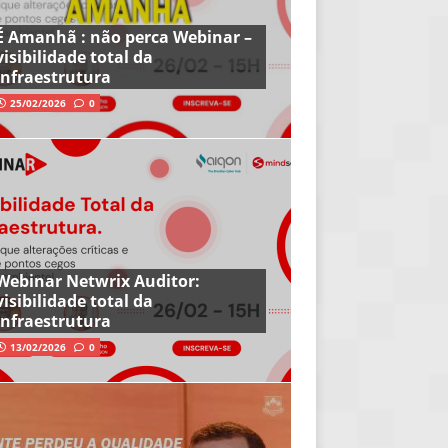
É Amanhã : não perca Webinar –
visibilidade total da
infraestrutura
25/02/2026
0
Webinar Netwrix Auditor:
visibilidade total da
infraestrutura
13/02/2026
0