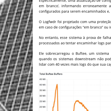
Especificamente, uma atualização de conf
em branco’, informando erroneamente a
configurados para serem encaminhados e, p
O Logfwdr foi projetado com uma proteção
em caso de configurações “em branco” ou in
No entanto, esse sistema à prova de fal
processados ao tentar encaminhar logs para
Ele sobrecarregou o Buftee, um sistema 
quando os sistemas downstream não pod
lidar com 40 vezes mais logs do que sua c