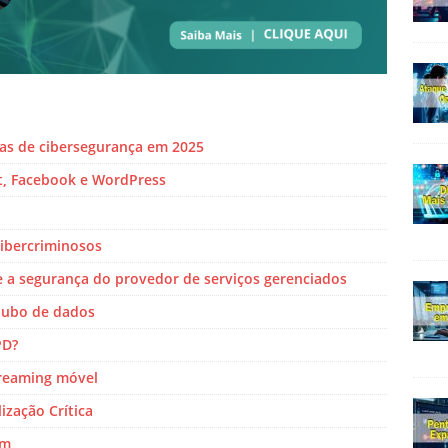
ias de cibersegurança em 2025
ft, Facebook e WordPress
 cibercriminosos
e a segurança do provedor de serviços gerenciados
oubo de dados
PD?
treaming móvel
ização Crítica
am