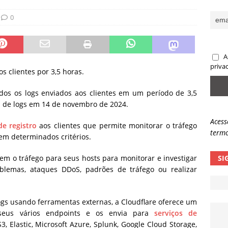
sas promessas de emprego na Meta, Disney, Coca-Cola e Spotify
0
 guardrails, a autonomia da IA se torna um risco
NOTÍCIAS
A
eleva taxa de sucesso de phishing para 54%
NOTÍCIAS
priva
s clientes por 3,5 horas.
s os logs enviados aos clientes em um período de 3,5
a de logs em 14 de novembro de 2024.
Acess
de registro
aos clientes que permite monitorar o tráfego
termo
 em determinados critérios.
em o tráfego para seus hosts para monitorar e investigar
SI
blemas, ataques DDoS, padrões de tráfego ou realizar
ogs usando ferramentas externas, a Cloudflare oferece um
 seus vários endpoints e os envia para
serviços de
, Elastic, Microsoft Azure, Splunk, Google Cloud Storage,