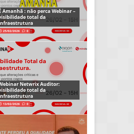
É Amanhã : não perca Webinar –
visibilidade total da
infraestrutura
25/02/2026
0
Webinar Netwrix Auditor:
visibilidade total da
infraestrutura
13/02/2026
0