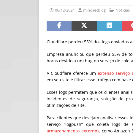
[ 06/08/2026 ]
Fal
06/12/2024
mindsecblog
Notícias
NOTÍCIAS
[ 06/08/2026 ]
Sem
[ 06/08/2026 ]
IA 
Cloudflare perdeu 55% dos logs enviados ao
Empresa anunciou que perdeu 55% de todo
horas devido a um bug no serviço de colet
A Cloudflare oferece um
extenso serviço 
em seu site e filtrar esse tráfego com base
Esses logs permitem que os clientes analis
incidentes de segurança, solução de pro
otimizações de site.
Para clientes que desejam analisar esses l
serviço “logpush” que coleta logs de
armazenamento externos
, como Amazon S3