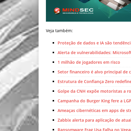
Veja também:
Proteção de dados e IA são tendênc
Alerta de vulnerabilidades: Microso
1 milhão de jogadores em risco
Setor financeiro é alvo principal de
Estrutura de Confiança Zero redefin
Golpe da CNH expõe motoristas a r
Campanha do Burger King fere a LG
Ameaças cibernéticas em apps de s
Zabbix alerta para aplicação de atual
Ransomware Frag Usa Falha no Vee