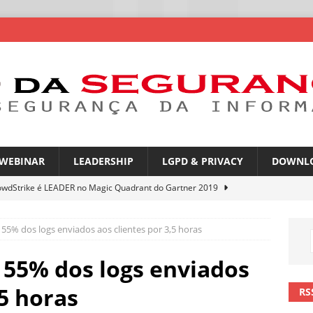
WEBINAR
LEADERSHIP
LGPD & PRIVACY
DOWNL
owdStrike é LEADER no Magic Quadrant do Gartner 2019
55% dos logs enviados aos clientes por 3,5 horas
rica Latina é a segunda região mais exposta a ciberameaças
ÍCIAS
 55% dos logs enviados
amplia desafio de segurança e governança nas redes corporativas
,5 horas
RS