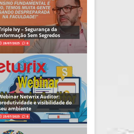
Triple Ivy – Segurança da
Informação Sem Segredos
28/07/2025
0
Webinar Netwrix Auditor:
produtividade e visibilidade do
seu ambiente
25/07/2025
0