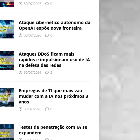
30/07/2026
0
Ataque cibernético autônomo da
OpenAI expõe nova fronteira
30/07/2026
0
Ataques DDoS ficam mais
rápidos e impulsionam uso de IA
na defesa das redes
30/07/2026
2
Empregos de TI que mais vão
mudar com a IA nos próximos 3
anos
30/07/2026
0
Testes de penetração com IA se
expandem
22/07/2026
4