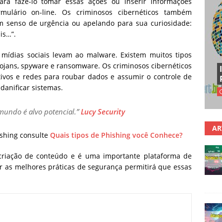
para fazê-lo tomar essas ações ou inserir informações
mulário on-line. Os criminosos cibernéticos também
m senso de urgência ou apelando para sua curiosidade:
is…”.
 mídias sociais levam ao malware. Existem muitos tipos
rojans, spyware e ransomware. Os criminosos cibernéticos
ivos e redes para roubar dados e assumir o controle de
 danificar sistemas.
mundo é alvo potencial.”
Lucy Security
AR
ishing consulte
Quais tipos de Phishing você Conhece?
criação de conteúdo e é uma importante plataforma de
ar as melhores práticas de segurança permitirá que essas