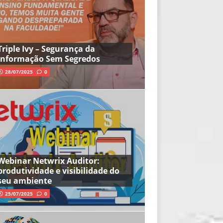
Triple Ivy – Segurança da
Informação Sem Segredos
28/07/2025
0
Webinar Netwrix Auditor:
produtividade e visibilidade do
seu ambiente
25/07/2025
0