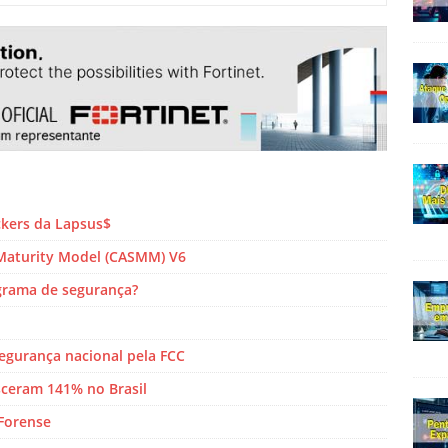
ckers da Lapsus$
Maturity Model (CASMM) V6
rama de segurança?
egurança nacional pela FCC
sceram 141% no Brasil
 Forense