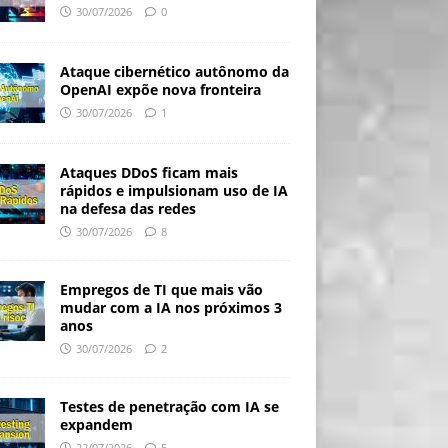
30/07/2026
0
Ataque cibernético autônomo da
OpenAI expõe nova fronteira
30/07/2026
1
Ataques DDoS ficam mais
rápidos e impulsionam uso de IA
na defesa das redes
30/07/2026
8
Empregos de TI que mais vão
mudar com a IA nos próximos 3
anos
30/07/2026
2
Testes de penetração com IA se
expandem
22/07/2026
5