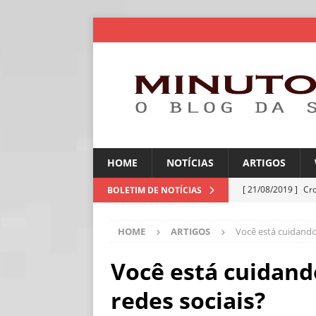
HOME
NOTÍCIAS
ARTIGOS
[ 21/08/2019 ]
Cr
BOLETIM DE NOTÍCIAS
ARTIGOS
HOME
ARTIGOS
Você está cuidando
[ 06/08/2026 ]
Amé
industriais
NOT
Você está cuidand
[ 06/08/2026 ]
IA 
redes sociais?
NOTÍCIAS