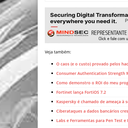
Veja também:
O caos (e o custo) provado pelos ha
Consumer Authentication Strength 
Como demonstro o ROI do meu prog
Fortinet lança FortiOS 7.2
Kaspersky é chamado de ameaça à s
Ciberataques a dados bancários cre
Labs e Ferramentas para Pen Test e