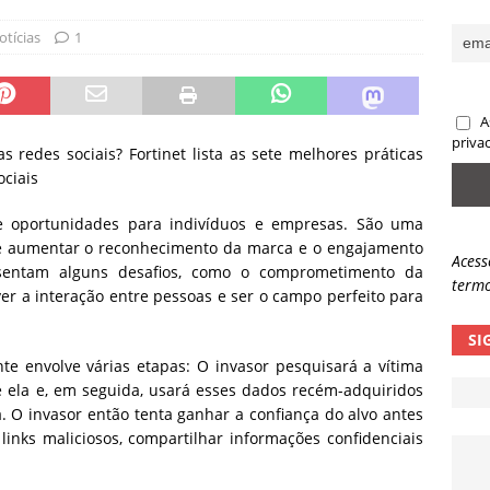
sas promessas de emprego na Meta, Disney, Coca-Cola e Spotify
otícias
1
 guardrails, a autonomia da IA se torna um risco
NOTÍCIAS
A
eleva taxa de sucesso de phishing para 54%
NOTÍCIAS
priva
 redes sociais? Fortinet lista as sete melhores práticas
ociais
 oportunidades para indivíduos e empresas. São uma
 aumentar o reconhecimento da marca e o engajamento
Acess
entam alguns desafios, como o comprometimento da
termo
r a interação entre pessoas e ser o campo perfeito para
SI
e envolve várias etapas: O invasor pesquisará a vítima
e ela e, em seguida, usará esses dados recém-adquiridos
. O invasor então tenta ganhar a confiança do alvo antes
links maliciosos, compartilhar informações confidenciais