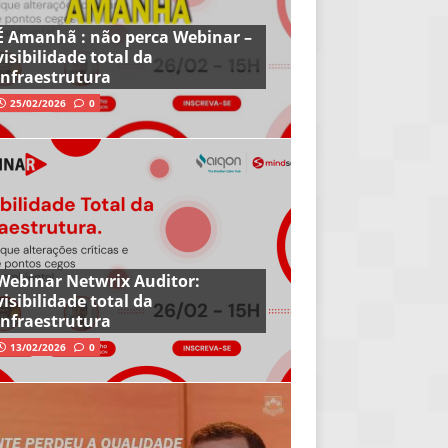
É Amanhã : não perca Webinar –
visibilidade total da
infraestrutura
25/02/2026
0
Webinar Netwrix Auditor:
visibilidade total da
infraestrutura
13/02/2026
0