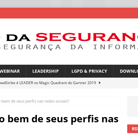
WEBINAR
LEADERSHIP
LGPD & PRIVACY
DOWNL
owdStrike é LEADER no Magic Quadrant do Gartner 2019
 bem de seus perfis nas redes sociais?
rica Latina é a segunda região mais exposta a ciberameaças
ÍCIAS
o bem de seus perfis nas
amplia desafio de segurança e governança nas redes corporativas
RS