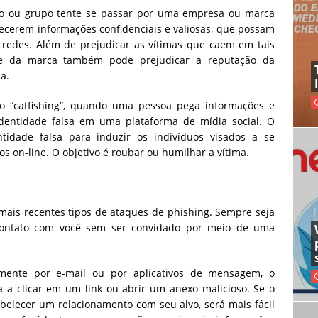
o ou grupo tente se passar por uma empresa ou marca
necerem informações confidenciais e valiosas, que possam
 redes. Além de prejudicar as vítimas que caem em tais
dade da marca também pode prejudicar a reputação da
a.
“catfishing”, quando uma pessoa pega informações e
dentidade falsa em uma plataforma de mídia social. O
tidade falsa para induzir os indivíduos visados ​​a se
s on-line. O objetivo é roubar ou humilhar a vítima.
 mais recentes tipos de ataques de phishing. Sempre seja
contato com você sem ser convidado por meio de uma
mente por e-mail ou por aplicativos de mensagem, o
ma a clicar em um link ou abrir um anexo malicioso. Se o
abelecer um relacionamento com seu alvo, será mais fácil