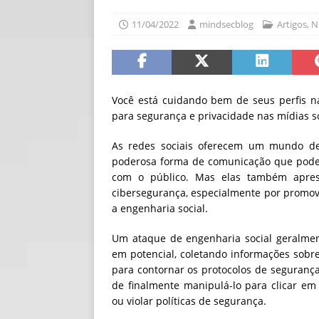
[ 06/08/2026 ]
Fal
11/04/2022
mindsecblog
Artigos
,
N
NOTÍCIAS
[ 06/08/2026 ]
Sem
[ 06/08/2026 ]
IA 
Você está cuidando bem de seus perfis nas
para segurança e privacidade nas mídias s
As redes sociais oferecem um mundo de
poderosa forma de comunicação que pode
com o público. Mas elas também apres
cibersegurança, especialmente por promove
a engenharia social.
Um ataque de engenharia social geralment
em potencial, coletando informações sobr
para contornar os protocolos de segurança
de finalmente manipulá-lo para clicar em 
ou violar políticas de segurança.