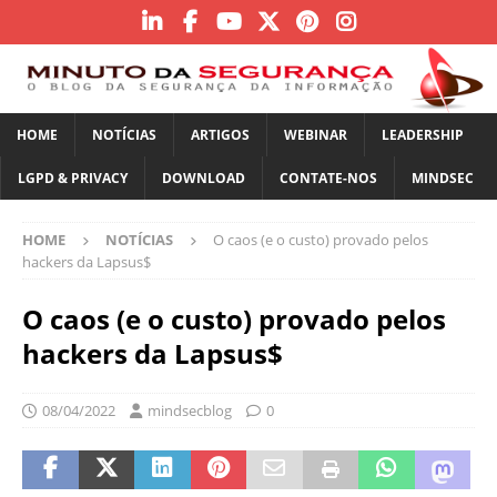
HOME
NOTÍCIAS
ARTIGOS
WEBINAR
LEADERSHIP
LGPD & PRIVACY
DOWNLOAD
CONTATE-NOS
MINDSEC
HOME
NOTÍCIAS
O caos (e o custo) provado pelos
hackers da Lapsus$
O caos (e o custo) provado pelos
hackers da Lapsus$
08/04/2022
mindsecblog
0