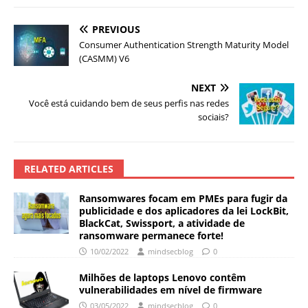
PREVIOUS
Consumer Authentication Strength Maturity Model
(CASMM) V6
NEXT
Você está cuidando bem de seus perfis nas redes
sociais?
RELATED ARTICLES
Ransomwares focam em PMEs para fugir da
publicidade e dos aplicadores da lei LockBit,
BlackCat, Swissport, a atividade de
ransomware permanece forte!
10/02/2022
mindsecblog
0
Milhões de laptops Lenovo contêm
vulnerabilidades em nível de firmware
03/05/2022
mindsecblog
0