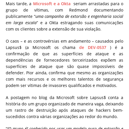
Mais tarde, a
Microsoft e a Okta
seriam arrastadas para o
grupo de vítimas, com Redmond documentando
publicamente “
uma campanha de extorsão e engenharia social
em larga escala
” e a Okta estragando suas comunicações
com os clientes sobre a extensão de sua violação.
O caos – e as controvérsias em andamento – causados ​​pelo
Lapsus$ (a Microsoft os chama
de DEV-0537
) é a
confirmação de que as superfícies de ataque e as
dependências de fornecedores terceirizados expõem as
superfícies de ataque que são quase impossíveis de
defender. Pior ainda, confirma que mesmo as organizações
com mais recursos e os melhores talentos de segurança
podem ser vítimas de invasores qualificados e motivados.
A postagem no blog da Microsoft sobre Lapsus$ conta a
história do um grupo organizado de maneira vaga, deixando
um rastro de destruição após ataques de hackers bem-
sucedidos contra várias organizações ao redor do mundo.
“
[O grupo é] conhecido por usar um modelo puro de extorsão e