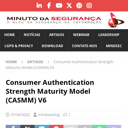
HOME
NOTÍCIAS
ARTIGOS
WEBINAR
LEADERSHIP
LGPD & PRIVACY
DOWNLOAD
CONTATE-NOS
MINDSEC
HOME
ARTIGOS
Consumer Authentication Strength
Maturity Model (CASMM) V6
Consumer Authentication
Strength Maturity Model
(CASMM) V6
07/04/2022
mindsecblog
1