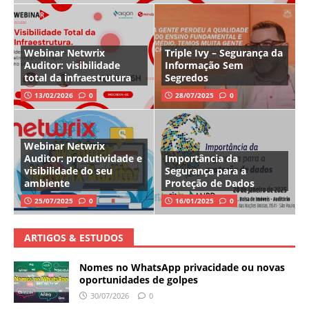
Webinar Netwrix
Triple Ivy – Segurança da
Auditor: visibilidade
Informação Sem
total da infraestrutura
Segredos
13/02/2026
0
28/07/2025
0
Webinar Netwrix
Auditor: produtividade e
Importância da
visibilidade do seu
Segurança para a
ambiente
Proteção de Dados
25/07/2025
0
16/01/2025
0
ARTIGOS & ESTUDOS
Nomes no WhatsApp privacidade ou novas
oportunidades de golpes
30/07/2026
0