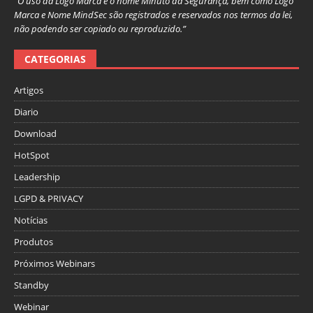
“O uso da Logo Marca e o nome Minuto da Segurança, bem como Logo
Marca e Nome MindSec são registrados e reservados nos termos da lei,
não podendo ser copiado ou reproduzido.”
CATEGORIAS
Artigos
Diario
Download
HotSpot
Leadership
LGPD & PRIVACY
Notícias
Produtos
Próximos Webinars
Standby
Webinar