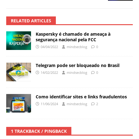
RELATED ARTICLES
Kaspersky é chamado de ameaça à
segurança nacional pela FCC
04/04/2022
mindsecblog
0
Telegram pode ser bloqueado no Brasil
14/02/2022
mindsecblog
0
Como identificar sites e links fraudulentos
11/06/2024
mindsecblog
2
1 TRACKBACK / PINGBACK