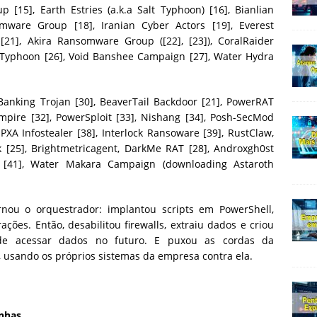
[15], Earth Estries (a.k.a Salt Typhoon) [16], Bianlian
ware Group [18], Iranian Cyber Actors [19], Everest
1], Akira Ransomware Group ([22], [23]), CoralRaider
t Typhoon [26], Void Banshee Campaign [27], Water Hydra
 Banking Trojan [30], BeaverTail Backdoor [21], PowerRAT
mpire [32], PowerSploit [33], Nishang [34], Posh-SecMod
, PXA Infostealer [38], Interlock Ransoware [39], RustClaw,
5], Brightmetricagent, DarkMe RAT [28], Androxgh0st
) [41], Water Makara Campaign (downloading Astaroth
nou o orquestrador: implantou scripts em PowerShell,
ões. Então, desabilitou firewalls, extraiu dados e criou
de acessar dados no futuro. E puxou as cordas da
, usando os próprios sistemas da empresa contra ela.
enhas