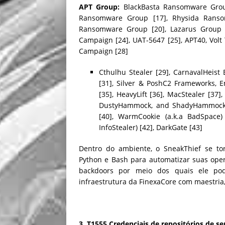
APT Group:
BlackBasta Ransomware Group 
Ransomware Group [17], Rhysida Ransom
Ransomware Group [20], Lazarus Group [2
Campaign [24], UAT-5647 [25], APT40, Vol
Campaign [28]
Cthulhu Stealer [29], CarnavalHeist
[31], Silver & PoshC2 Frameworks, E
[35], HeavyLift [36], MacStealer [37]
DustyHammock, and ShadyHammock [2
[40], WarmCookie (a.k.a BadSpace
InfoStealer) [42], DarkGate [43]
Dentro do ambiente, o SneakThief se tor
Python e Bash para automatizar suas operaç
backdoors por meio dos quais ele po
infraestrutura da FinexaCore com maestria
3. T1555 Credenciais de repositórios de s