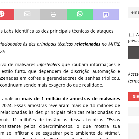
ncidente da OpenAI e o fim da nossa zona de conforto
ARTIGOS
lpes com QR Code entram em nova fase
NOTÍCIAS
s Labs identifica as dez principais técnicas de ataques
A
priva
lacionadas às dez principais técnicas
relacionadas
no MITRE
025
ssivo de malwares
infostealers
que roubam informações e
 estilo furto, que dependem de discrição, automação e
Acess
azenadas em cofres e gerenciadores de senhas triplicou,
termo
 continuam sendo mais exagero do que realidade.
SI
5 analisou
mais de 1 milhão de amostras de malwares
e 2024. Essas amostras revelaram mais de 14 milhões de
relacionadas às dez principais técnicas relacionadas no
mais 11 milhões de instâncias dessas técnicas. “Essas
nsistente pelos cibercriminosos, o que mostra sua
m se infiltrar e se esgueirar pelo ambiente da vítima”,