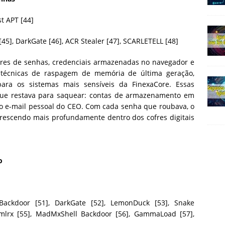
t APT [44]
[45], DarkGate [46], ACR Stealer [47], SCARLETELL [48]
ores de senhas, credenciais armazenadas no navegador e
técnicas de raspagem de memória de última geração,
ara os sistemas mais sensíveis da FinexaCore. Essas
 que restava para saquear: contas de armazenamento em
 o e-mail pessoal do CEO. Com cada senha que roubava, o
 crescendo mais profundamente dentro dos cofres digitais
o
Backdoor [51], DarkGate [52], LemonDuck [53], Snake
e.mlrx [55], MadMxShell Backdoor [56], GammaLoad [57],