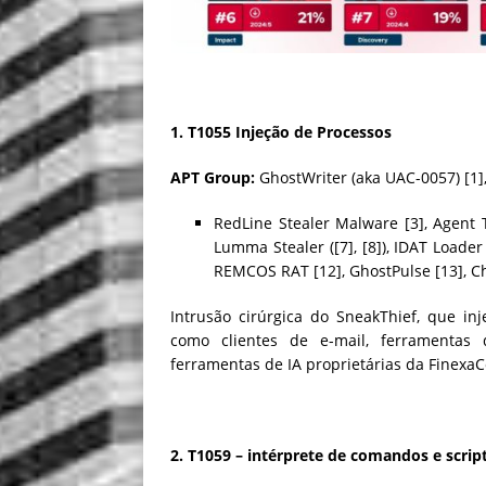
1. T1055 Injeção de Processos
APT Group:
GhostWriter (aka UAC-0057) [1
RedLine Stealer Malware [3], Agent T
Lumma Stealer ([7], [8]), IDAT Loader 
REMCOS RAT [12], GhostPulse [13], C
Intrusão cirúrgica do SneakThief, que inj
como clientes de e-mail, ferramentas d
ferramentas de IA proprietárias da Finexa
2. T1059 – intérprete de comandos e scrip