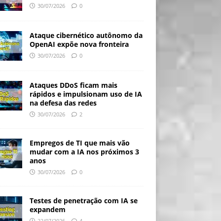
30/07/2026
0
Ataque cibernético autônomo da
OpenAI expõe nova fronteira
30/07/2026
0
Ataques DDoS ficam mais
rápidos e impulsionam uso de IA
na defesa das redes
30/07/2026
2
Empregos de TI que mais vão
mudar com a IA nos próximos 3
anos
30/07/2026
0
Testes de penetração com IA se
expandem
22/07/2026
4