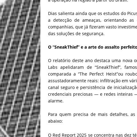
Dias salienta ainda que os estudos do Pic
a detecção de ameaças, orientando as
companhias, que já fizeram vasto investime
das soluções de segurança.
O “SneakThief” e a arte do assalto perfeit
O relatório deste ano destaca uma nova
Labs apelidaram de “SneakThief”, famo
comparada a “The Perfect Heist”ou roubo 
assustadoramente reais: infiltração em vári
canal seguro e persistência de inicializa
credenciais preciosas — e redes inteira
alarme.
Para quem precisa de mais detalhes, a
abaixo:
O Red Report 2025 se concentra nas dez t