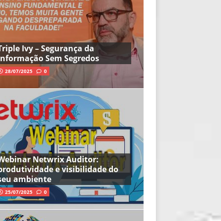
Triple Ivy – Segurança da
Informação Sem Segredos
28/07/2025
0
Webinar Netwrix Auditor:
produtividade e visibilidade do
seu ambiente
25/07/2025
0