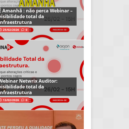
É Amanhã : não perca Webinar –
visibilidade total da
infraestrutura
25/02/2026
0
Webinar Netwrix Auditor:
visibilidade total da
infraestrutura
13/02/2026
0