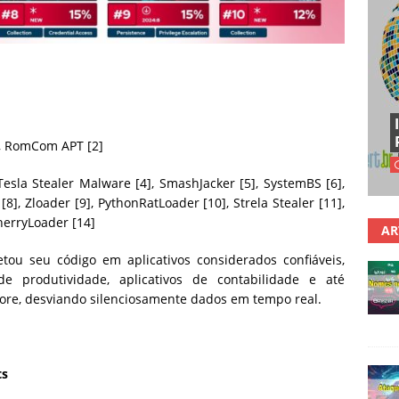
], RomCom APT [2]
esla Stealer Malware [4], SmashJacker [5], SystemBS [6],
[8], Zloader [9], PythonRatLoader [10], Strela Stealer [11],
herryLoader [14]
AR
etou seu código em aplicativos considerados confiáveis,
e produtividade, aplicativos de contabilidade e até
Core, desviando silenciosamente dados em tempo real.
ts