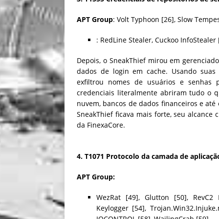
APT Group
: Volt Typhoon [26], Slow Tempes
: RedLine Stealer, Cuckoo InfoStealer 
Depois, o SneakThief mirou em gerenciad
dados de login em cache. Usando suas 
exfiltrou nomes de usuários e senhas p
credenciais literalmente abriram tudo o
nuvem, bancos de dados financeiros e até
SneakThief ficava mais forte, seu alcance
da FinexaCore.
4. T1071 Protocolo da camada de aplicaçã
APT Group:
WezRat [49], Glutton [50], RevC2 
Keylogger [54], Trojan.Win32.Injuk
IOCONTROL [58], WailingCrab [59]