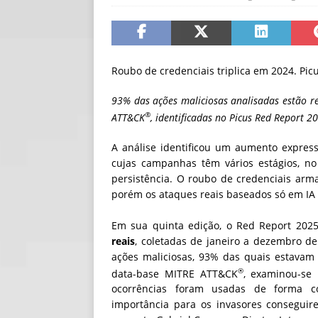
[ 30/07/2026 ]
O i
[ 30/07/2026 ]
Go
Roubo de credenciais triplica em 2024. Picu
93% das ações maliciosas analisadas estão re
®
ATT&CK
, identificadas no Picus Red Report 2
A análise identificou um aumento expre
cujas campanhas têm vários estágios, no
persistência. O roubo de credenciais arm
porém os ataques reais baseados só em IA
Em sua quinta edição, o Red Report 202
reais
, coletadas de janeiro a dezembro d
ações maliciosas, 93% das quais estavam 
®
data-base MITRE ATT&CK
, examinou-se 
ocorrências foram usadas de forma co
importância para os invasores conseguire