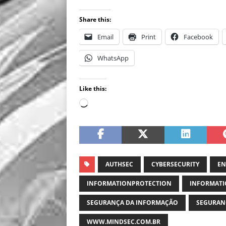
Share this:
Email
Print
Facebook
WhatsApp
Like this:
AUTHSEC
CYBERSECURITY
EN
INFORMATIONPROTECTION
INFORMATI
SEGURANÇA DA INFORMAÇÃO
SEGURAN
WWW.MINDSEC.COM.BR