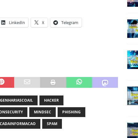
LinkedIn
X
Telegram
GENHARIASCOAIL
HACKER
ONSECURITY
MINDSEC
PHISHING
CADAINFORMACAO
SPAM