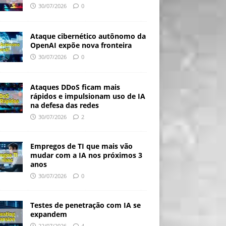
30/07/2026
0
Ataque cibernético autônomo da
OpenAI expõe nova fronteira
30/07/2026
0
Ataques DDoS ficam mais
rápidos e impulsionam uso de IA
na defesa das redes
30/07/2026
2
Empregos de TI que mais vão
mudar com a IA nos próximos 3
anos
30/07/2026
0
Testes de penetração com IA se
expandem
22/07/2026
4