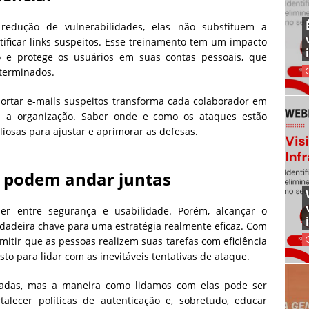
edução de vulnerabilidades, elas não substituem a
tificar links suspeitos. Esse treinamento tem um impacto
o e protege os usuários em suas contas pessoais, que
terminados.
portar e-mails suspeitos transforma cada colaborador em
ra a organização. Saber onde e como os ataques estão
iosas para ajustar e aprimorar as defesas.
e podem andar juntas
er entre segurança e usabilidade. Porém, alcançar o
erdadeira chave para uma estratégia realmente eficaz. Com
ermitir que as pessoas realizem suas tarefas com eficiência
o para lidar com as inevitáveis tentativas de ataque.
inadas, mas a maneira como lidamos com elas pode ser
rtalecer políticas de autenticação e, sobretudo, educar