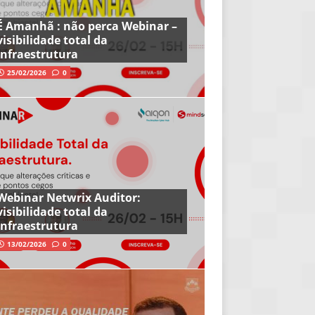
É Amanhã : não perca Webinar –
visibilidade total da
infraestrutura
25/02/2026
0
Webinar Netwrix Auditor:
visibilidade total da
infraestrutura
13/02/2026
0