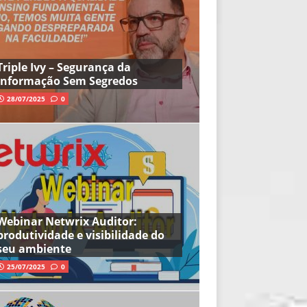
Triple Ivy – Segurança da
Informação Sem Segredos
28/07/2025
0
Webinar Netwrix Auditor:
produtividade e visibilidade do
seu ambiente
25/07/2025
0