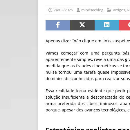
[ 06/08/2026 ]
Fal
24/02/2025
mindsecblog
Artigos
,
N
NOTÍCIAS
[ 06/08/2026 ]
Sem
[ 06/08/2026 ]
IA 
Apenas dizer “não clique em links suspeito
Vamos começar com uma pergunta básica
aparentemente simples, revela uma das gran
medida que as fraudes cibernéticas se torn
nu se tornou uma tarefa quase impossível
domínios desconhecidos para realizar suas 
Essa realidade torna evidente que pedir p
solução insuficiente e desconectada do c
arma preferida dos cibercriminosos, ap
porque, apesar dos avanços tecnológicos, 
Estratégias realistas pa