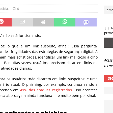
sas promessas de emprego na Meta, Disney, Coca-Cola e Spotify
otícias
0
 guardrails, a autonomia da IA se torna um risco
NOTÍCIAS
A
eleva taxa de sucesso de phishing para 54%
NOTÍCIAS
priva
s” não está funcionando.
: o que é um link suspeito, afinal? Essa pergunta,
des fragilidades das estratégias de segurança digital. À
am mais sofisticadas, identificar um link malicioso a olho
Acess
. E, muitas vezes, usuários precisam clicar em links de
termo
atividades diárias.
SI
ara os usuários “não clicarem em links suspeitos” é uma
enário atual. O phishing, por exemplo, continua sendo a
arecendo em
41% dos ataques registrados
. Isso acontece
essa abordagem ainda funciona — e muito bem por sinal.
ra enfrentar o phishing