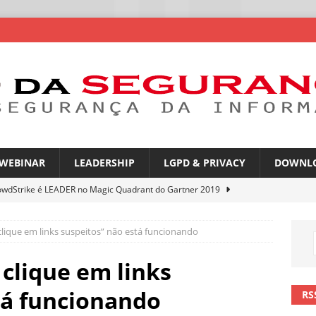
WEBINAR
LEADERSHIP
LGPD & PRIVACY
DOWNL
owdStrike é LEADER no Magic Quadrant do Gartner 2019
clique em links suspeitos” não está funcionando
rica Latina é a segunda região mais exposta a ciberameaças
ÍCIAS
 clique em links
amplia desafio de segurança e governança nas redes corporativas
tá funcionando
RS