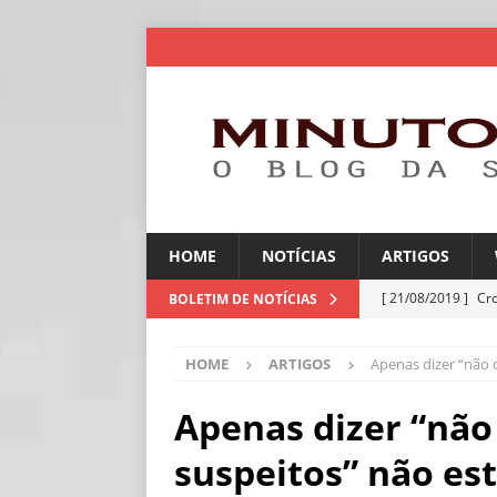
HOME
NOTÍCIAS
ARTIGOS
[ 21/08/2019 ]
Cr
BOLETIM DE NOTÍCIAS
ARTIGOS
HOME
ARTIGOS
Apenas dizer “não 
[ 06/08/2026 ]
Amé
industriais
NOT
Apenas dizer “não
[ 06/08/2026 ]
IA 
suspeitos” não es
NOTÍCIAS