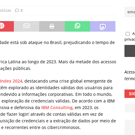
sas promessas de emprego na Meta, Disney, Coca-Cola e Spotify
otícias
8
 guardrails, a autonomia da IA se torna um risco
NOTÍCIAS
A
eleva taxa de sucesso de phishing para 54%
NOTÍCIAS
priva
dade está sob ataque no Brasil, prejudicando o tempo de
ica Latina ao longo de 2023. Mais da metade dos acessos
cações públicas.
Acess
termo
 Index 2024
, destacando uma crise global emergente de
têm explorado as identidades válidas dos usuários para
SI
indevido a informações corporativas. Em todo o mundo,
exploração de credenciais válidas. De acordo com a IBM
nsiva e defensiva da
IBM Consulting
, em 2023, os
e ‘fazer login’ através de contas válidas em vez de
aquisição de credenciais e a extração de dados por meio de
e recorrentes entre os cibercriminosos.