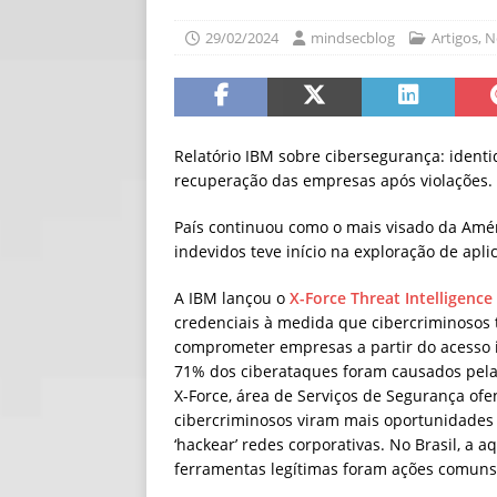
[ 06/08/2026 ]
Fal
29/02/2024
mindsecblog
Artigos
,
N
NOTÍCIAS
[ 06/08/2026 ]
Sem
[ 06/08/2026 ]
IA 
Relatório IBM sobre cibersegurança: identi
recuperação das empresas após violações.
País continuou como o mais visado da Amér
indevidos teve início na exploração de apli
A IBM lançou o
X-Force Threat Intelligence
credenciais à medida que cibercriminosos 
comprometer empresas a partir do acesso 
71% dos ciberataques foram causados pela 
X-Force, área de Serviços de Segurança ofe
cibercriminosos viram mais oportunidades d
‘hackear’ redes corporativas. No Brasil, a 
ferramentas legítimas foram ações comuns 