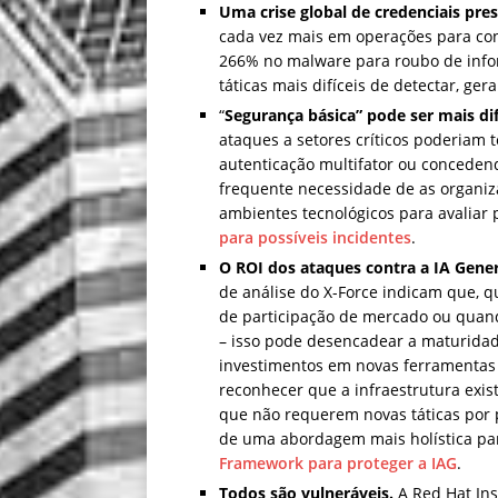
Uma crise global de credenciais pres
cada vez mais em operações para co
266% no malware para roubo de infor
táticas mais difíceis de detectar, ge
“
Segurança básica” pode ser mais dif
ataques a setores críticos poderiam 
autenticação multifator ou concedend
frequente necessidade de as organi
ambientes tecnológicos para avaliar 
para possíveis incidentes
.
O ROI dos ataques contra a IA Gener
de análise do X-Force indicam que, 
de participação de mercado ou quan
– isso pode desencadear a maturidad
investimentos em novas ferramenta
reconhecer que a infraestrutura exis
que não requerem novas táticas por 
de uma abordagem mais holística par
Framework para proteger a IAG
.
Todos são vulneráveis.
A Red Hat In