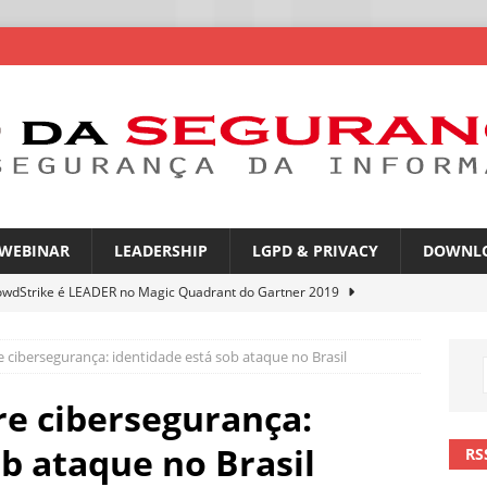
WEBINAR
LEADERSHIP
LGPD & PRIVACY
DOWNL
owdStrike é LEADER no Magic Quadrant do Gartner 2019
e cibersegurança: identidade está sob ataque no Brasil
rica Latina é a segunda região mais exposta a ciberameaças
ÍCIAS
re cibersegurança:
amplia desafio de segurança e governança nas redes corporativas
b ataque no Brasil
RS