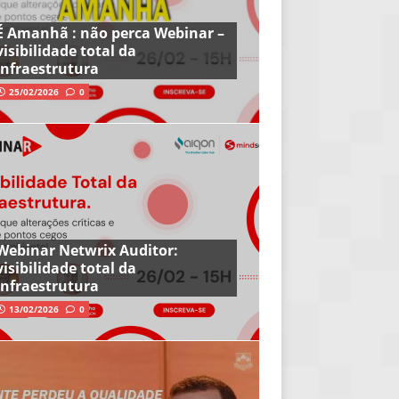
É Amanhã : não perca Webinar –
visibilidade total da
infraestrutura
25/02/2026
0
Webinar Netwrix Auditor:
visibilidade total da
infraestrutura
13/02/2026
0