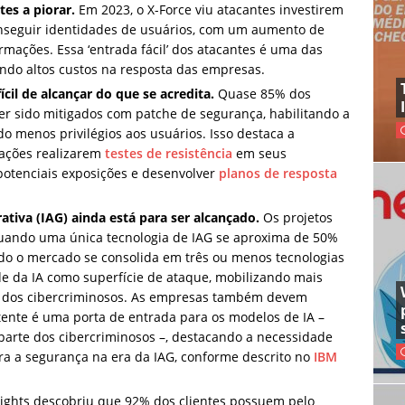
tes a piorar.
Em 2023, o X-Force viu atacantes investirem
nseguir identidades de usuários, com um aumento de
mações. Essa ‘entrada fácil’ dos atacantes é uma das
rando altos custos na resposta das empresas.
ícil de alcançar do que se acredita.
Quase 85% dos
ter sido mitigados com patche de segurança, habilitando a
o menos privilégios aos usuários. Isso destaca a
zações realizarem
testes de resistência
em seus
potenciais exposições e desenvolver
planos de resposta
ativa (IAG) ainda está para ser alcançado.
Os projetos
quando uma única tecnologia de IAG se aproxima de 50%
do o mercado se consolida em três ou menos tecnologias
e da IA como superfície de ataque, mobilizando mais
s dos cibercriminosos. As empresas também devem
tente é uma porta de entrada para os modelos de IA –
parte dos cibercriminosos –, destacando a necessidade
a a segurança na era da IAG, conforme descrito no
IBM
sights descobriu que 92% dos clientes possuem pelo