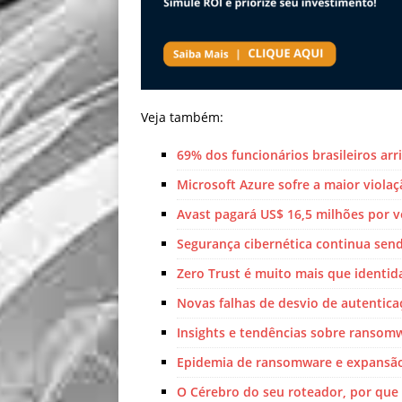
Veja também:
69% dos funcionários brasileiros ar
Microsoft Azure sofre a maior violaç
Avast pagará US$ 16,5 milhões por 
Segurança cibernética continua send
Zero Trust é muito mais que identid
Novas falhas de desvio de autentic
Insights e tendências sobre ransom
Epidemia de ransomware e expansão
O Cérebro do seu roteador, por que 