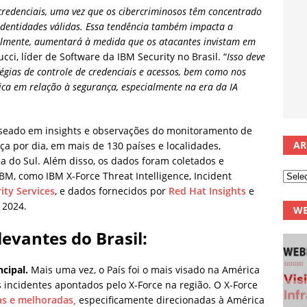
credenciais, uma vez que os cibercriminosos têm concentrado
dentidades válidas. Essa tendência também impacta a
velmente, aumentará à medida que os atacantes invistam em
ucci, líder de Software da IBM Security no Brasil. “
Isso deve
égias de controle de credenciais e acessos, bem como nos
ca em relação à segurança, especialmente na era da IA
baseado em insights e observações do monitoramento de
AR
a por dia, em mais de 130 países e localidades,
a do Sul. Além disso, os dados foram coletados e
IBM, como IBM X-Force Threat Intelligence, Incident
ty Services
, e dados fornecidos por
Red Hat Insights
e
 2024.
WE
evantes do Brasil:
ncipal.
Mais uma vez, o País foi o mais visado na América
incidentes apontados pelo X-Force na região. O X-Force
s e melhoradas,
especificamente direcionadas à América