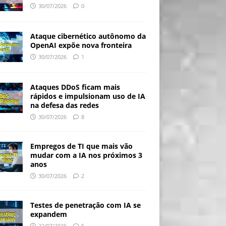
30/07/2026
0
Ataque cibernético autônomo da
OpenAI expõe nova fronteira
30/07/2026
1
Ataques DDoS ficam mais
rápidos e impulsionam uso de IA
na defesa das redes
30/07/2026
8
Empregos de TI que mais vão
mudar com a IA nos próximos 3
anos
30/07/2026
2
Testes de penetração com IA se
expandem
22/07/2026
5