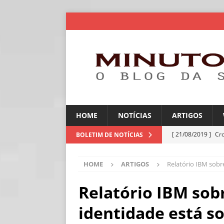
HOME
NOTÍCIAS
ARTIGOS
[ 21/08/2019 ]
Cr
BOLETIM DE NOTÍCIAS
ARTIGOS
HOME
ARTIGOS
Relatório IBM sobr
[ 06/08/2026 ]
Amé
industriais
NOT
Relatório IBM sob
[ 06/08/2026 ]
IA 
identidade está so
NOTÍCIAS