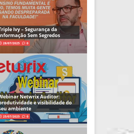
Triple Ivy – Segurança da
Informação Sem Segredos
28/07/2025
0
Webinar Netwrix Auditor:
produtividade e visibilidade do
seu ambiente
25/07/2025
0