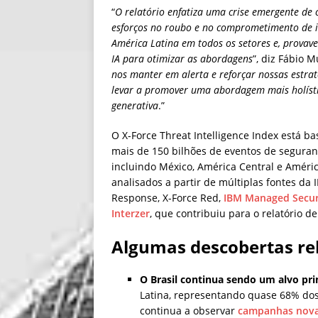
“
O relatório enfatiza uma crise emergente de 
esforços no roubo e no comprometimento de i
América Latina em todos os setores e, prova
IA para otimizar as abordagens
”, diz Fábio M
nos manter em alerta e reforçar nossas estrat
levar a promover uma abordagem mais holísti
generativa
.”
O X-Force Threat Intelligence Index está 
mais de 150 bilhões de eventos de seguranç
incluindo México, América Central e Améric
analisados a partir de múltiplas fontes da 
Response, X-Force Red,
IBM Managed Securi
Interzer
, que contribuiu para o relatório de
Algumas descobertas rel
O Brasil continua sendo um alvo pri
Latina, representando quase 68% dos 
continua a observar
campanhas nova