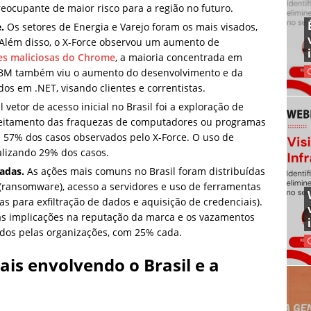
eocupante de maior risco para a região no futuro.
e.
Os setores de Energia e Varejo foram os mais visados,
 Além disso, o X-Force observou um aumento de
es maliciosas do Chrome
, a maioria concentrada em
 A IBM também viu o aumento do desenvolvimento e da
os em .NET, visando clientes e correntistas.
 vetor de acesso inicial no Brasil foi a exploração de
oveitamento das fraquezas de computadores ou programas
 57% dos casos observados pelo X-Force. O uso de
alizando 29% dos casos.
adas.
As ações mais comuns no Brasil foram distribuídas
ransomware), acesso a servidores e uso de ferramentas
s para exfiltração de dados e aquisição de credenciais).
as implicações na reputação da marca e os vazamentos
dos pelas organizações, com 25% cada.
ais envolvendo o Brasil e a
: