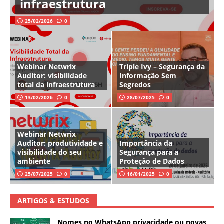
infraestrutura
25/02/2026
0
Webinar Netwrix
Triple Ivy – Segurança da
Auditor: visibilidade
Informação Sem
total da infraestrutura
Segredos
13/02/2026
0
28/07/2025
0
Webinar Netwrix
Auditor: produtividade e
Importância da
visibilidade do seu
Segurança para a
ambiente
Proteção de Dados
25/07/2025
0
16/01/2025
0
ARTIGOS & ESTUDOS
Nomes no WhatsApp privacidade ou novas