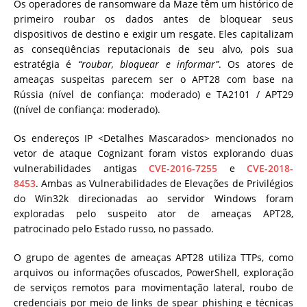
Os operadores de ransomware da Maze têm um histórico de
primeiro roubar os dados antes de bloquear seus
dispositivos de destino e exigir um resgate. Eles capitalizam
as conseqüências reputacionais de seu alvo, pois sua
estratégia é
“roubar, bloquear e informar”
. Os atores de
ameaças suspeitas parecem ser o APT28 com base na
Rússia (nível de confiança: moderado) e TA2101 / APT29
((nível de confiança: moderado).
Os endereços IP <Detalhes Mascarados> mencionados no
vetor de ataque Cognizant foram vistos explorando duas
vulnerabilidades antigas
CVE-2016-7255
e
CVE-2018-
8453
. Ambas as Vulnerabilidades de Elevações de Privilégios
do Win32k direcionadas ao servidor Windows foram
exploradas pelo suspeito ator de ameaças APT28,
patrocinado pelo Estado russo, no passado.
O grupo de agentes de ameaças APT28 utiliza TTPs, como
arquivos ou informações ofuscados, PowerShell, exploração
de serviços remotos para movimentação lateral, roubo de
credenciais por meio de links de spear phishing e técnicas