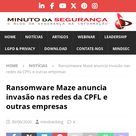
HOME
NOTÍCIAS
ARTIGOS
WEBINAR
LEADERSHIP
LGPD & PRIVACY
DOWNLOAD
CONTATE-NOS
MINDSEC
HOME
NOTÍCIAS
Ransomware Maze anuncia invasão nas
redes da CPFL e outras empresas
Ransomware Maze anuncia
invasão nas redes da CPFL e
outras empresas
30/06/2020
mindsecblog
4