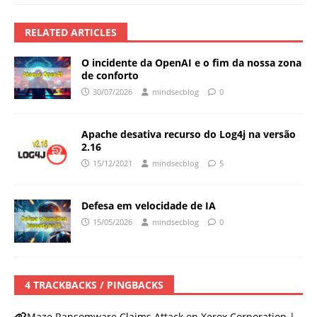
RELATED ARTICLES
O incidente da OpenAI e o fim da nossa zona
de conforto
30/07/2026
mindsecblog
0
Apache desativa recurso do Log4j na versão
2.16
15/12/2021
mindsecblog
5
Defesa em velocidade de IA
15/05/2026
mindsecblog
0
4 TRACKBACKS / PINGBACKS
Maze Ransomware Claims Attack on Xerox Corporation |