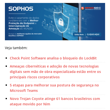
Veja também:
Check Point Software analisa o bloqueio do LockBit
Ameaças cibernéticas e adoção de novas tecnologias
digitais sem mão de obra especializada estão entre os
principais riscos corporativos
5 etapas para melhorar sua postura de segurança no
Microsoft Teams
Novo Trojan Coyote atinge 61 bancos brasileiros com
ataque movido por Nim