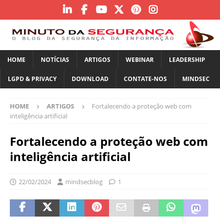
HOME
NOTÍCIAS
ARTIGOS
WEBINAR
LEADERSHIP
LGPD & PRIVACY
DOWNLOAD
CONTATE-NOS
MINDSEC
HOME
ARTIGOS
Fortalecendo a proteção web com
inteligência artificial
Fortalecendo a proteção web com
inteligência artificial
22/02/2024
mindsecblog
1