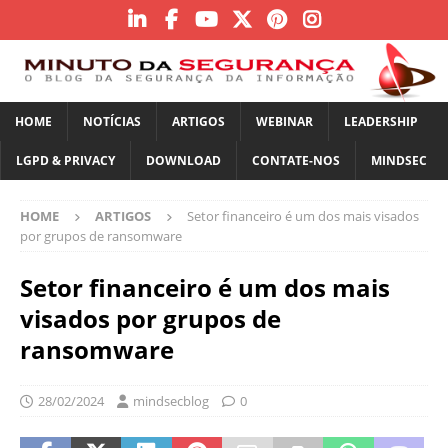
HOME
NOTÍCIAS
ARTIGOS
WEBINAR
LEADERSHIP
LGPD & PRIVACY
DOWNLOAD
CONTATE-NOS
MINDSEC
HOME
ARTIGOS
Setor financeiro é um dos mais visados
por grupos de ransomware
Setor financeiro é um dos mais
visados por grupos de
ransomware
28/02/2024
mindsecblog
0