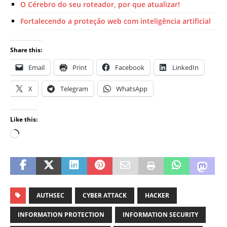
O Cérebro do seu roteador, por que atualizar!
Fortalecendo a proteção web com inteligência artificial
Share this:
Email
Print
Facebook
LinkedIn
X
Telegram
WhatsApp
Like this:
AUTHSEC
CYBER ATTACK
HACKER
INFORMATION PROTECTION
INFORMATION SECURITY