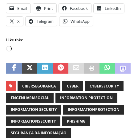
Email
Print
Facebook
LinkedIn
X
Telegram
WhatsApp
Like this:
CIBERSEGURANÇA
CYBER
CYBERSECURITY
ENGENHARIASOCIAL
INFORMATION PROTECTION
INFORMATION SECURITY
INFORMATIONPROTECTION
INFORMATIONSECURITY
PHISHIMG
SEGURANÇA DA INFORMAÇÃO