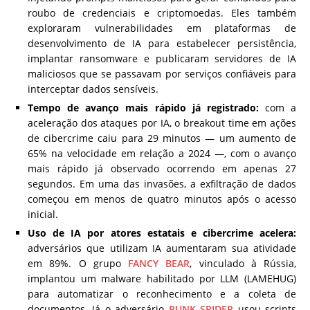
roubo de credenciais e criptomoedas. Eles também
exploraram vulnerabilidades em plataformas de
desenvolvimento de IA para estabelecer persistência,
implantar ransomware e publicaram servidores de IA
maliciosos que se passavam por serviços confiáveis para
interceptar dados sensíveis.
Tempo de avanço mais rápido já registrado:
com a
aceleração dos ataques por IA, o breakout time em ações
de cibercrime caiu para 29 minutos — um aumento de
65% na velocidade em relação a 2024 —, com o avanço
mais rápido já observado ocorrendo em apenas 27
segundos. Em uma das invasões, a exfiltração de dados
começou em menos de quatro minutos após o acesso
inicial.
Uso de IA por atores estatais e cibercrime acelera:
adversários que utilizam IA aumentaram sua atividade
em 89%. O grupo
FANCY BEAR
, vinculado à Rússia,
implantou um malware habilitado por LLM (LAMEHUG)
para automatizar o reconhecimento e a coleta de
documentos. Já o adversário
PUNK SPIDER
usou scripts