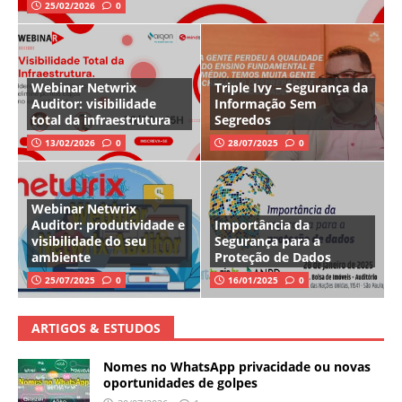
25/02/2026
0
Webinar Netwrix
Triple Ivy – Segurança da
Auditor: visibilidade
Informação Sem
total da infraestrutura
Segredos
13/02/2026
0
28/07/2025
0
Webinar Netwrix
Auditor: produtividade e
Importância da
visibilidade do seu
Segurança para a
ambiente
Proteção de Dados
25/07/2025
0
16/01/2025
0
ARTIGOS & ESTUDOS
Nomes no WhatsApp privacidade ou novas
oportunidades de golpes