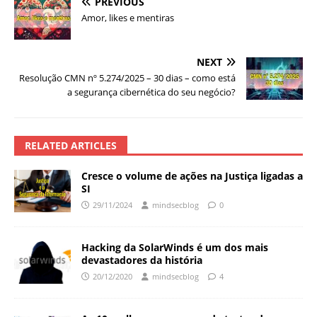
PREVIOUS
Amor, likes e mentiras
NEXT
Resolução CMN nº 5.274/2025 – 30 dias – como está
a segurança cibernética do seu negócio?
RELATED ARTICLES
Cresce o volume de ações na Justiça ligadas a
SI
29/11/2024
mindsecblog
0
Hacking da SolarWinds é um dos mais
devastadores da história
20/12/2020
mindsecblog
4