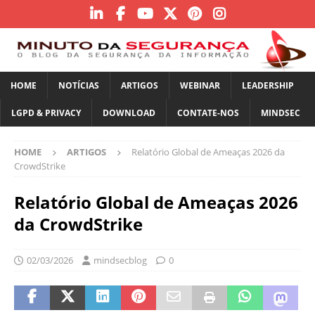
HOME
NOTÍCIAS
ARTIGOS
WEBINAR
LEADERSHIP
LGPD & PRIVACY
DOWNLOAD
CONTATE-NOS
MINDSEC
HOME
ARTIGOS
Relatório Global de Ameaças 2026 da
CrowdStrike
Relatório Global de Ameaças 2026
da CrowdStrike
02/03/2026
mindsecblog
0