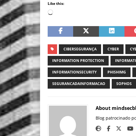
Like this:
CIBERSEGURANÇA
CYBER
CY
INFORMATION PROTECTION
INFORMATI
INFORMATIONSECURITY
PHISHIMG
SEGURANCADAINFORMACAO
SOPHOS
About mindsecb
Blog patrocinado p