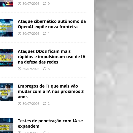
30/07/2026
0
Ataque cibernético autônomo da
OpenAI expõe nova fronteira
30/07/2026
1
Ataques DDoS ficam mais
rápidos e impulsionam uso de IA
na defesa das redes
30/07/2026
8
Empregos de TI que mais vão
mudar com a IA nos próximos 3
anos
30/07/2026
2
Testes de penetração com IA se
expandem
22/07/2026
5