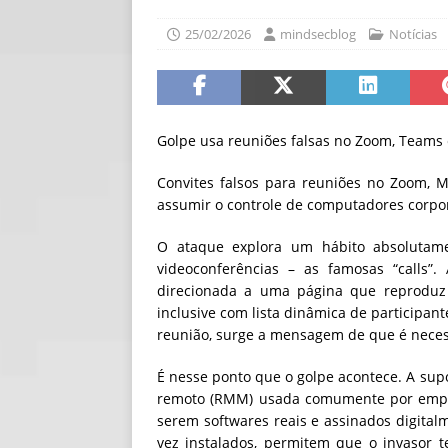
[ 06/08/2026 ]
Fal
25/02/2026
mindsecblog
Notícias
NOTÍCIAS
[ 06/08/2026 ]
Sem
[ 06/08/2026 ]
IA 
Golpe usa reuniões falsas no Zoom, Teams
Convites falsos para reuniões no Zoom, 
assumir o controle de computadores corpor
O ataque explora um hábito absolutamen
videoconferências – as famosas “calls”
direcionada a uma página que reproduz c
inclusive com lista dinâmica de participan
reunião, surge a mensagem de que é necess
É nesse ponto que o golpe acontece. A sup
remoto (RMM) usada comumente por empr
serem softwares reais e assinados digitalm
vez instalados, permitem que o invasor 