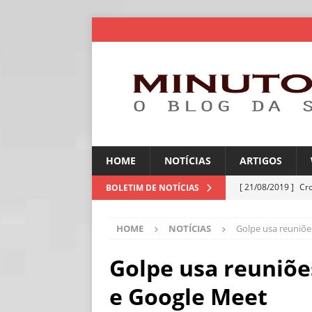
HOME
NOTÍCIAS
ARTIGOS
[ 21/08/2019 ]
Cr
BOLETIM DE NOTÍCIAS
ARTIGOS
HOME
NOTÍCIAS
Golpe usa reuniõe
[ 06/08/2026 ]
Amé
industriais
NOT
Golpe usa reuniõe
[ 06/08/2026 ]
IA 
e Google Meet
NOTÍCIAS