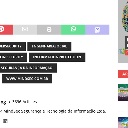
BERSECURITY
ENGENHARIASOCIAL
ON SECURITY
INFORMATIONPROTECTION
SEGURANÇA DA INFORMAÇÃO
AR
WWW.MINDSEC.COM.BR
log
3696 Articles
or MindSec Segurança e Tecnologia da Informação Ltda.