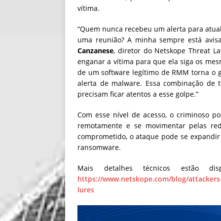
vítima.
“Quem nunca recebeu um alerta para atual
uma reunião? A minha sempre está avisa
Canzanese
, diretor do Netskope Threat L
enganar a vítima para que ela siga os mes
de um software legítimo de RMM torna o g
alerta de malware. Essa combinação de té
precisam ficar atentos a esse golpe.”
Com esse nível de acesso, o criminoso pod
remotamente e se movimentar pelas re
comprometido, o ataque pode se expandir 
ransomware.
Mais detalhes técnicos estão di
https://www.netskope.com/blog/attacker
lures