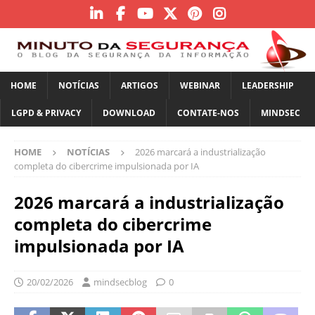
HOME
NOTÍCIAS
ARTIGOS
WEBINAR
LEADERSHIP
LGPD & PRIVACY
DOWNLOAD
CONTATE-NOS
MINDSEC
HOME
NOTÍCIAS
2026 marcará a industrialização
completa do cibercrime impulsionada por IA
2026 marcará a industrialização
completa do cibercrime
impulsionada por IA
20/02/2026
mindsecblog
0