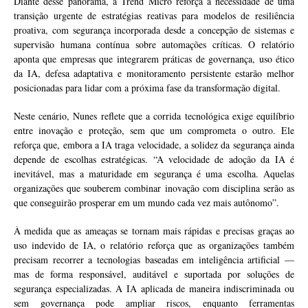
Diante desse panorama, a Trend Micro reforça a necessidade de uma
transição urgente de estratégias reativas para modelos de resiliência
proativa, com segurança incorporada desde a concepção de sistemas e
supervisão humana contínua sobre automações críticas. O relatório
aponta que empresas que integrarem práticas de governança, uso ético
da IA, defesa adaptativa e monitoramento persistente estarão melhor
posicionadas para lidar com a próxima fase da transformação digital.
Neste cenário, Nunes reflete que a corrida tecnológica exige equilíbrio
entre inovação e proteção, sem que um comprometa o outro. Ele
reforça que, embora a IA traga velocidade, a solidez da segurança ainda
depende de escolhas estratégicas. “A velocidade de adoção da IA é
inevitável, mas a maturidade em segurança é uma escolha. Aquelas
organizações que souberem combinar inovação com disciplina serão as
que conseguirão prosperar em um mundo cada vez mais autônomo”.
À medida que as ameaças se tornam mais rápidas e precisas graças ao
uso indevido de IA, o relatório reforça que as organizações também
precisam recorrer a tecnologias baseadas em inteligência artificial —
mas de forma responsável, auditável e suportada por soluções de
segurança especializadas. A IA aplicada de maneira indiscriminada ou
sem governança pode ampliar riscos, enquanto ferramentas