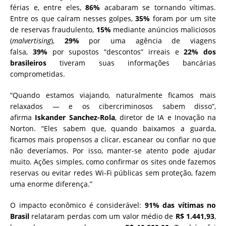
férias e, entre eles,
86%
acabaram se tornando vítimas.
Entre os que caíram nesses golpes,
35%
foram por um site
de reservas fraudulento,
15%
mediante anúncios maliciosos
(
malvertising
),
29%
por uma agência de viagens
falsa,
39%
por supostos “descontos” irreais e
22% dos
brasileiros
tiveram suas informações bancárias
comprometidas.
“Quando estamos viajando, naturalmente ficamos mais
relaxados — e os cibercriminosos sabem disso”,
afirma
Iskander Sanchez-Rola
, diretor de IA e Inovação na
Norton. “Eles sabem que, quando baixamos a guarda,
ficamos mais propensos a clicar, escanear ou confiar no que
não deveríamos. Por isso, manter-se atento pode ajudar
muito. Ações simples, como confirmar os sites onde fazemos
reservas ou evitar redes Wi-Fi públicas sem proteção, fazem
uma enorme diferença.”
O impacto econômico é considerável:
91% das vítimas no
Brasil
relataram perdas com um valor médio de
R$ 1.441,93
,