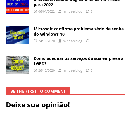
para 2022
06/01/2022
mindsecblog
8
Microsoft confirma problema sério de senha
do Windows 10
24/11/2020
mindsecblog
0
Como adequar os serviços da sua empresa à
LGPD?
26/10/2020
mindsecblog
2
BE THE FIRST TO COMMENT
Deixe sua opinião!