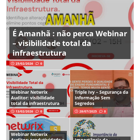
É Amanhã : não perca Webinar
– visibilidade total da
infraestrutura
25/02/2026
0
Webinar Netwrix
Triple Ivy – Segurança da
Auditor: visibilidade
Informação Sem
total da infraestrutura
Segredos
13/02/2026
0
28/07/2025
0
Webinar Netwrix
Auditor: produtividade e
Importância da