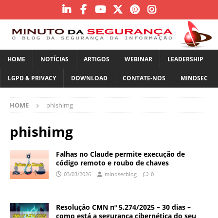
HOME
NOTÍCIAS
ARTIGOS
WEBINAR
LEADERSHIP
LGPD & PRIVACY
DOWNLOAD
CONTATE-NOS
MINDSEC
HOME
phishimg
phishimg
Falhas no Claude permite execução de
código remoto e roubo de chaves
03/03/2026
mindsecblog
0
Resolução CMN nº 5.274/2025 – 30 dias –
como está a segurança cibernética do seu