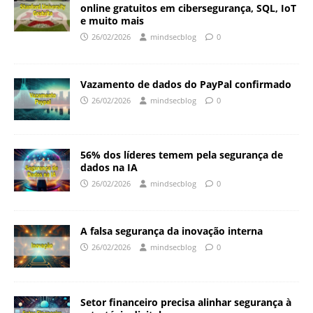
online gratuitos em cibersegurança, SQL, IoT
e muito mais
26/02/2026
mindsecblog
0
Vazamento de dados do PayPal confirmado
26/02/2026
mindsecblog
0
56% dos líderes temem pela segurança de
dados na IA
26/02/2026
mindsecblog
0
A falsa segurança da inovação interna
26/02/2026
mindsecblog
0
Setor financeiro precisa alinhar segurança à