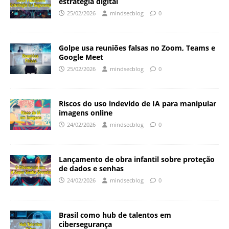
estratégia digital
25/02/2026
mindsecblog
0
Golpe usa reuniões falsas no Zoom, Teams e
Google Meet
25/02/2026
mindsecblog
0
Riscos do uso indevido de IA para manipular
imagens online
24/02/2026
mindsecblog
0
Lançamento de obra infantil sobre proteção
de dados e senhas
24/02/2026
mindsecblog
0
Brasil como hub de talentos em
cibersegurança