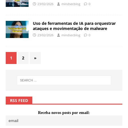
23/02/2026
mindsecblog
0
Uso de ferramentas de IA para orquestrar
ataques e movimentação de malware
23/02/2026
mindsecblog
0
1
2
»
RSS FEED
Receba novos posts por email: