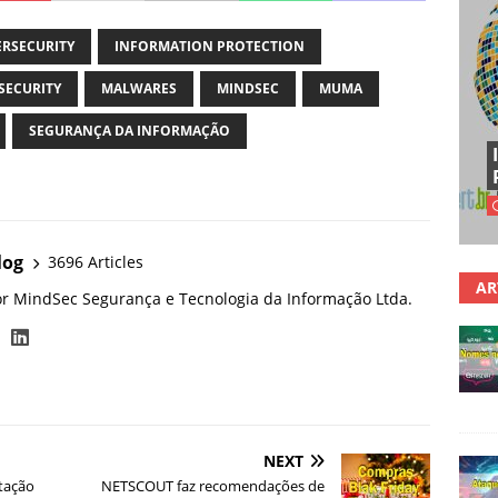
ERSECURITY
INFORMATION PROTECTION
SECURITY
MALWARES
MINDSEC
MUMA
SEGURANÇA DA INFORMAÇÃO
log
3696 Articles
AR
or MindSec Segurança e Tecnologia da Informação Ltda.
NEXT
tação
NETSCOUT faz recomendações de