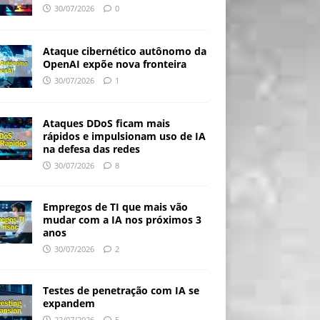
30/07/2026
0
Ataque cibernético autônomo da
OpenAI expõe nova fronteira
30/07/2026
1
Ataques DDoS ficam mais
rápidos e impulsionam uso de IA
na defesa das redes
30/07/2026
8
Empregos de TI que mais vão
mudar com a IA nos próximos 3
anos
30/07/2026
2
Testes de penetração com IA se
expandem
22/07/2026
5