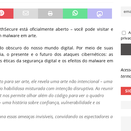
sas promessas de emprego na Meta, Disney, Coca-Cola e Spotify
 guardrails, a autonomia da IA se torna um risco
NOTÍCIAS
ecure está oficialmente aberto – você pode visitar e
A
m malware em arte.
eleva taxa de sucesso de phishing para 54%
NOTÍCIAS
priva
o obscuro do nosso mundo digital. Por meio de suas
ria, o presente e o futuro dos ataques cibernéticos: as
s éticas da segurança digital e os efeitos do malware em
Acess
termo
 para ser arte, ele revela uma arte não intencional – uma
 habilidosa misturada com intenção disruptiva. Ao reunir
SI
t nos permite olhar além do código para ver o quadro
– uma história sobre confiança, vulnerabilidade e os
na essas ameaças invisíveis, convidando os espectadores a