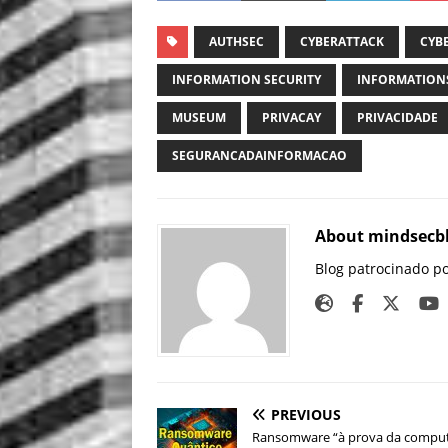
AUTHSEC
CYBERATTACK
CYB
INFORMATION SECURITY
INFORMATION
MUSEUM
PRIVACAY
PRIVACIDADE
SEGURANCADAINFORMACAO
About mindsecb
Blog patrocinado p
PREVIOUS
Ransomware “à prova da compu