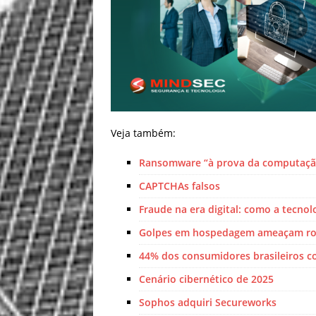
Veja também:
Ransomware “à prova da computaçã
CAPTCHAs falsos
Fraude na era digital: como a tecno
Golpes em hospedagem ameaçam ro
44% dos consumidores brasileiros 
Cenário cibernético de 2025
Sophos adquiri Secureworks