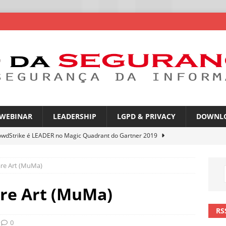
WEBINAR
LEADERSHIP
LGPD & PRIVACY
DOWNL
owdStrike é LEADER no Magic Quadrant do Gartner 2019
re Art (MuMa)
rica Latina é a segunda região mais exposta a ciberameaças
ÍCIAS
re Art (MuMa)
amplia desafio de segurança e governança nas redes corporativas
RS
0