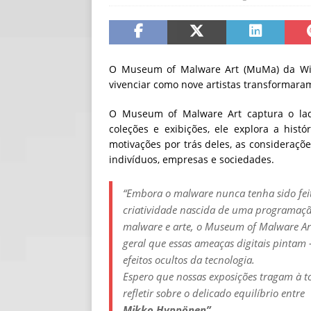
[ 06/08/2026 ]
Fal
NOTÍCIAS
[ 06/08/2026 ]
Sem
O Museum of Malware Art (MuMa) da WithS
vivenciar como nove artistas transformara
[ 06/08/2026 ]
IA 
O Museum of Malware Art captura o lad
coleções e exibições, ele explora a histó
motivações por trás deles, as consideraçõe
indivíduos, empresas e sociedades.
“Embora o malware nunca tenha sido feito
criatividade nascida de uma programação
malware e arte, o Museum of Malware Ar
geral que essas ameaças digitais pintam 
efeitos ocultos da tecnologia.
Espero que nossas exposições tragam à to
refletir sobre o delicado equilíbrio entre
Mikko Hyppönen”