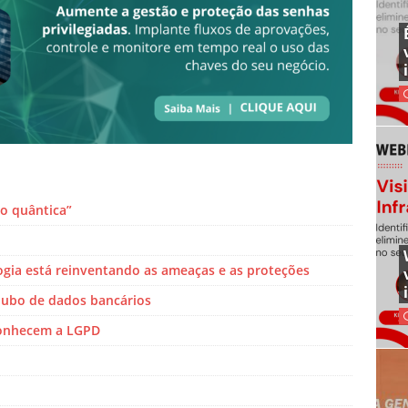
o quântica”
logia está reinventando as ameaças e as proteções
ubo de dados bancários
conhecem a LGPD