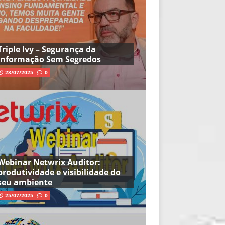
Triple Ivy – Segurança da
Informação Sem Segredos
28/07/2025
0
Webinar Netwrix Auditor:
produtividade e visibilidade do
seu ambiente
25/07/2025
0