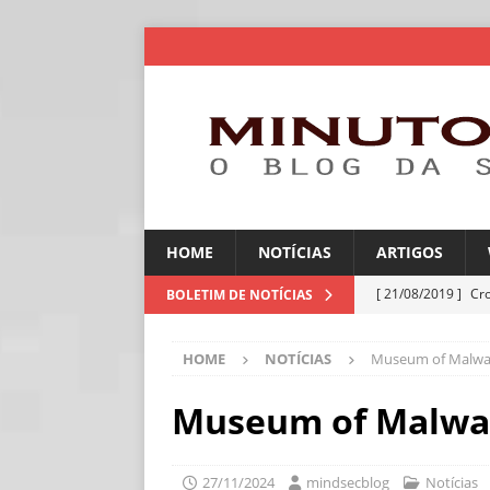
HOME
NOTÍCIAS
ARTIGOS
[ 21/08/2019 ]
Cr
BOLETIM DE NOTÍCIAS
ARTIGOS
HOME
NOTÍCIAS
Museum of Malwa
[ 06/08/2026 ]
Amé
industriais
NOT
Museum of Malwa
[ 06/08/2026 ]
IA 
NOTÍCIAS
27/11/2024
mindsecblog
Notícias