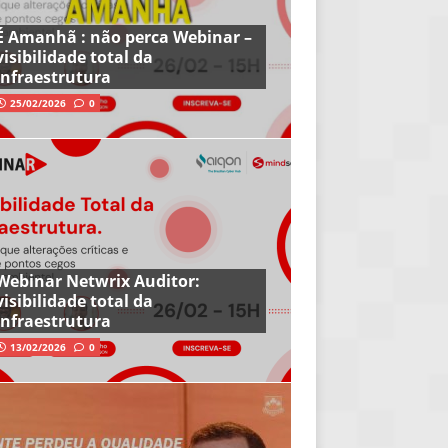
É Amanhã : não perca Webinar –
visibilidade total da
infraestrutura
25/02/2026
0
Webinar Netwrix Auditor:
visibilidade total da
infraestrutura
13/02/2026
0