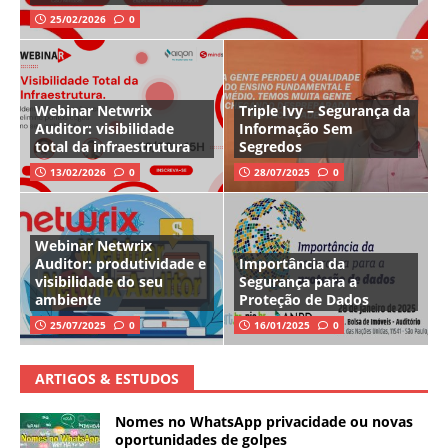
25/02/2026
0
Webinar Netwrix
Triple Ivy – Segurança da
Auditor: visibilidade
Informação Sem
total da infraestrutura
Segredos
13/02/2026
0
28/07/2025
0
Webinar Netwrix
Auditor: produtividade e
Importância da
visibilidade do seu
Segurança para a
ambiente
Proteção de Dados
25/07/2025
0
16/01/2025
0
ARTIGOS & ESTUDOS
Nomes no WhatsApp privacidade ou novas
oportunidades de golpes