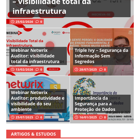
– visibilidade total da
infraestrutura
25/02/2026
0
Webinar Netwrix
Triple Ivy – Segurança da
Auditor: visibilidade
Informação Sem
total da infraestrutura
Segredos
13/02/2026
0
28/07/2025
0
Webinar Netwrix
Auditor: produtividade e
Importância da
visibilidade do seu
Segurança para a
ambiente
Proteção de Dados
25/07/2025
0
16/01/2025
0
ARTIGOS & ESTUDOS