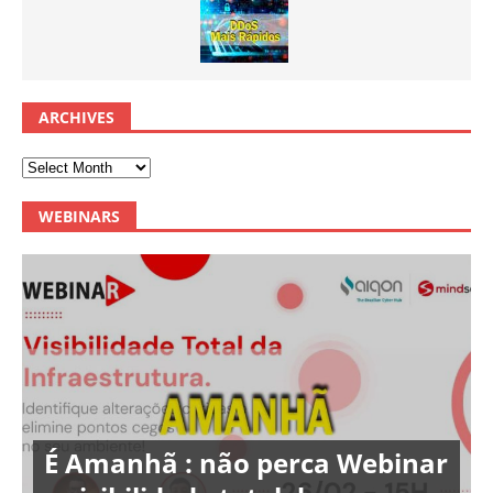
ARCHIVES
WEBINARS
É Amanhã : não perca Webinar