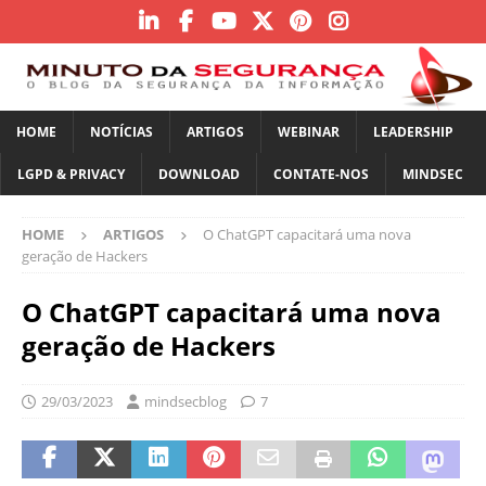
HOME
NOTÍCIAS
ARTIGOS
WEBINAR
LEADERSHIP
LGPD & PRIVACY
DOWNLOAD
CONTATE-NOS
MINDSEC
HOME
ARTIGOS
O ChatGPT capacitará uma nova
geração de Hackers
O ChatGPT capacitará uma nova
geração de Hackers
29/03/2023
mindsecblog
7