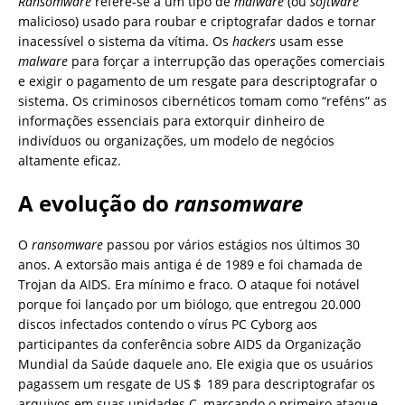
Ransomware
refere-se a um tipo de
malware
(ou
software
malicioso) usado para roubar e criptografar dados e tornar
inacessível o sistema da vítima. Os
hackers
usam esse
malware
para forçar a interrupção das operações comerciais
e exigir o pagamento de um resgate para descriptografar o
sistema. Os criminosos cibernéticos tomam como “reféns” as
informações essenciais para extorquir dinheiro de
indivíduos ou organizações, um modelo de negócios
altamente eficaz.
A evolução do
ransomware
O
ransomware
passou por vários estágios nos últimos 30
anos. A extorsão mais antiga é de 1989 e foi chamada de
Trojan da AIDS. Era mínimo e fraco. O ataque foi notável
porque foi lançado por um biólogo, que entregou 20.000
discos infectados contendo o vírus PC Cyborg aos
participantes da conferência sobre AIDS da Organização
Mundial da Saúde daquele ano. Ele exigia que os usuários
pagassem um resgate de US＄ 189 para descriptografar os
arquivos em suas unidades C, marcando o primeiro ataque