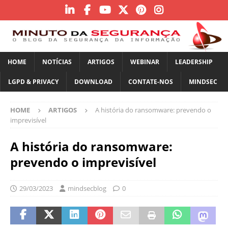
HOME
NOTÍCIAS
ARTIGOS
WEBINAR
LEADERSHIP
LGPD & PRIVACY
DOWNLOAD
CONTATE-NOS
MINDSEC
HOME
ARTIGOS
A história do ransomware: prevendo o
imprevisível
A história do ransomware:
prevendo o imprevisível
29/03/2023
mindsecblog
0