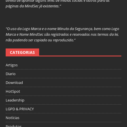
direito de apontar alguns links de mídias sociais e outros para as
páginas da MindSec já existentes.”
“O uso da Logo Marca e o nome Minuto da Segurança, bem como Logo
Marca e Nome MindSec são registrados e reservados nos termos da lei,
não podendo ser copiado ou reproduzido.”
CATEGORIAS
Artigos
Diario
Download
HotSpot
Leadership
LGPD & PRIVACY
Notícias
Produtos