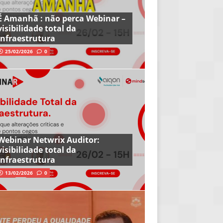
É Amanhã : não perca Webinar –
visibilidade total da
infraestrutura
25/02/2026
0
Webinar Netwrix Auditor:
visibilidade total da
infraestrutura
13/02/2026
0