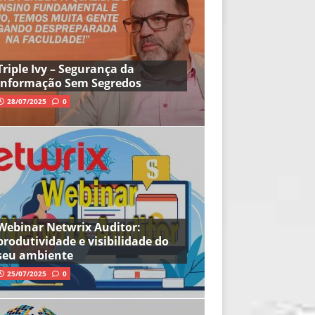
Triple Ivy – Segurança da
Informação Sem Segredos
28/07/2025
0
Webinar Netwrix Auditor:
produtividade e visibilidade do
seu ambiente
25/07/2025
0