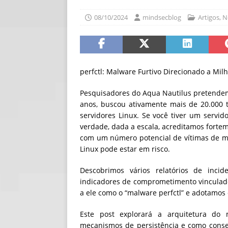
[ 06/08/2026 ]
Fal
08/10/2024
mindsecblog
Artigos
,
N
NOTÍCIAS
[ 06/08/2026 ]
Sem
[ 06/08/2026 ]
IA 
perfctl: Malware Furtivo Direcionado a Mil
Pesquisadores do Aqua Nautilus pretendem
anos, buscou ativamente mais de 20.000 ti
servidores Linux. Se você tiver um servid
verdade, dada a escala, acreditamos fort
com um número potencial de vítimas de m
Linux pode estar em risco.
Descobrimos vários relatórios de inc
indicadores de comprometimento vinculad
a ele como o “malware perfctl” e adotamos
Este post explorará a arquitetura do 
mecanismos de persistência e como conseg