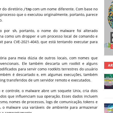
r do diretório
com um nome diferente. Com base no
/tmp
processo que o executou originalmente, portanto, parece
o.
ado por
, portanto, o nome do malware foi alterado
sh
iona como um dropper e um processo local de comando e
it para CVE-2021-4043, que está tentando executar para
ria para meia dúzia de outros locais, com nomes que
vencionais. Ele também descarta um rootkit e alguns
AR
odificados para servir como rootkits terrestres do usuário
r também é descartado e, em algumas execuções, também
ing transferidos de um servidor remoto e executados.
 controle, o malware abre um soquete Unix, cria dois
os que influenciam sua operação. Esses dados incluem
mesmo, nomes de processos, logs de comunicação, tokens e
so, o malware usa variáveis de ambiente para armazenar
o e comportamento.