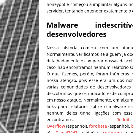
honeypot e começou a implantar alguns nov
servidor, tentando entender exatamente o
Malware indescri
desenvolvedores
Nossa história começa com um ataq
Normalmente, verificamos se alguém já doc
detalhadamente e comparar nossas descobe
caso, não encontramos nenhum relatório s
O que fizemos
, porém, foram
inúmeras
r
nossa atenção, pois esse era um dos n
várias comunidades de desenvolvedores 
descobrimos que os indicadores
de compro
em nosso ataque.
Normalmente, em algumas
links para relatórios sobre o malware es
nenhum deles tinha ligações com esse
encontramos:
Reddit
Overflow
(espanhol),
forobeta
(espanhol),
o),
Camel2243
(chinês),
svrforum
(co