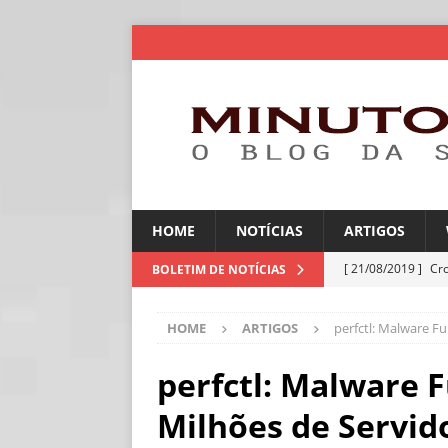
HOME
NOTÍCIAS
ARTIGOS
[ 21/08/2019 ]
Cr
BOLETIM DE NOTÍCIAS
ARTIGOS
HOME
ARTIGOS
perfctl: Malware Fu
[ 06/08/2026 ]
Amé
industriais
NOT
perfctl: Malware 
[ 06/08/2026 ]
IA 
Milhões de Servid
NOTÍCIAS