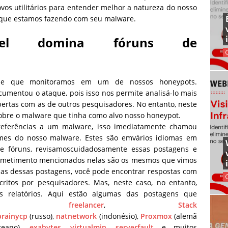
os utilitários para entender melhor a natureza do nosso
 que estamos fazendo com seu malware.
tível domina fóruns de
ue que monitoramos em um de nossos honeypots.
umentou o ataque, pois isso nos permite analisá-lo mais
rtas com as de outros pesquisadores. No entanto, neste
obre o malware que tinha como alvo nosso honeypot.
eferências a
um
malware
, isso
imediatamente
chamou
omes do nosso
malware. Estes são
em
vários idiomas
em
e fóruns
,
revisamos
cuidadosamente essas postagens e
metimento mencionados nelas são os mesmos que
vimos
 dessas postagens, você pode encontrar respostas com
critos por pesquisadores. Mas, neste caso, no entanto,
s relatórios. Aqui estão algumas das postagens que
,
freelancer
,
Stack
brainycp
(russo),
natnetwork
(indonésio),
Proxmox
(alemã
reano),
exabytes
,
virtualmin
,
serverfault
e muitos