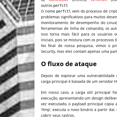
outros.
perfctl
O nome
vem do processo de cript
perfctl
problemas significativos para muitos dese
monitoramento de desempenho do Linux) 
ferramentas de linha de comando), os au
Isso torna mais fácil para os usuários 
iniciais, pois se mistura com os processos t
No final de nossa pesquisa, vimos o p
Security, mas eles contam apenas uma part
O fluxo de ataque
Depois de explorar uma vulnerabilidade 
carga principal é baixada de um servidor H
Em nosso caso, a carga útil principal 
execução, apresentando um design delibera
vez executado, o payload principal copia
‘/tmp’, executa o novo binário a partir daí,
cobrir seus rastros.