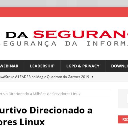
WEBINAR
LEADERSHIP
LGPD & PRIVACY
DOWNL
owdStrike é LEADER no Magic Quadrant do Gartner 2019
rtivo Direcionado a Milhões de Servidores Linux
rica Latina é a segunda região mais exposta a ciberameaças
ÍCIAS
Furtivo Direcionado a
amplia desafio de segurança e governança nas redes corporativas
ores Linux
RS