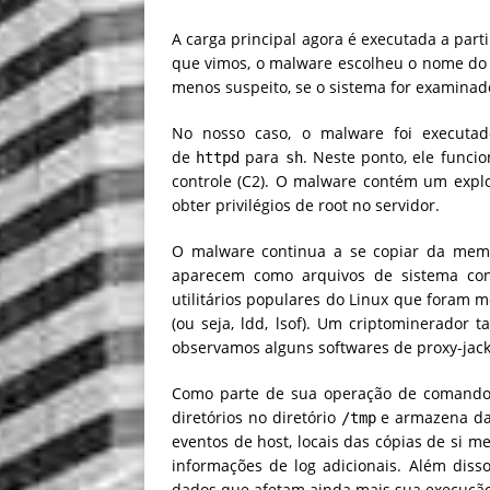
A carga principal agora é executada a parti
que vimos, o malware escolheu o nome do 
menos suspeito, se o sistema for examinad
No nosso caso, o malware foi execut
de
para
. Neste ponto, ele func
httpd
sh
controle (C2). O malware contém um explo
obter privilégios de root no servidor.
O malware continua a se copiar da memó
aparecem como arquivos de sistema con
utilitários populares do Linux que foram m
(ou seja, ldd, lsof). Um criptominerado
observamos alguns softwares de proxy-jack
Como parte de sua operação de comando e
diretórios no diretório
e armazena dad
/tmp
eventos de host, locais das cópias de si 
informações de log adicionais. Além dis
dados que afetam ainda mais sua execuçã