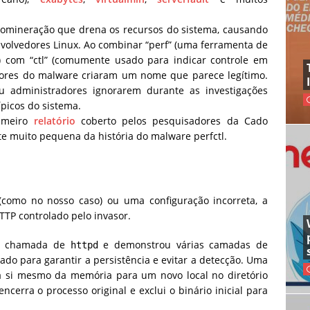
omineração que drena os recursos do sistema, causando
nvolvedores Linux. Ao combinar “perf” (uma ferramenta de
com “ctl” (comumente usado para indicar controle em
tores do malware criaram um nome que parece legítimo.
ou administradores ignorarem durante as investigações
ípicos do sistema.
rimeiro
relatório
coberto pelos pesquisadores da Cado
e muito pequena da história do malware perfctl.
(como no nosso caso) ou uma configuração incorreta, a
TTP controlado pelo invasor.
foi chamada de
e demonstrou várias camadas de
httpd
do para garantir a persistência e evitar a detecção. Uma
 a si mesmo da memória para um novo local no diretório
 encerra o processo original e exclui o binário inicial para