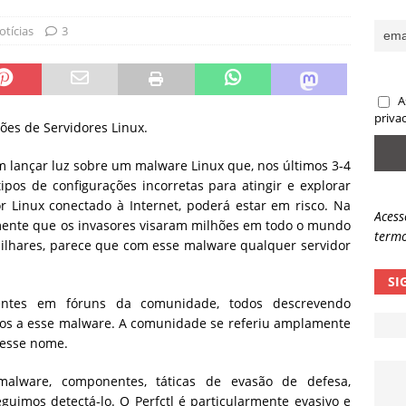
sas promessas de emprego na Meta, Disney, Coca-Cola e Spotify
otícias
3
 guardrails, a autonomia da IA se torna um risco
NOTÍCIAS
A
eleva taxa de sucesso de phishing para 54%
NOTÍCIAS
priva
hões de Servidores Linux.
 lançar luz sobre um malware Linux que, nos últimos 3-4
pos de configurações incorretas para atingir e explorar
or Linux conectado à Internet, poderá estar em risco. Na
Acess
emente que os invasores visaram milhões em todo o mundo
termo
ilhares, parece que com esse malware qualquer servidor
SI
identes em fóruns da comunidade, todos descrevendo
os a esse malware. A comunidade se referiu amplamente
 esse nome.
malware, componentes, táticas de evasão de defesa,
uimos detectá-lo. O Perfctl é particularmente evasivo e