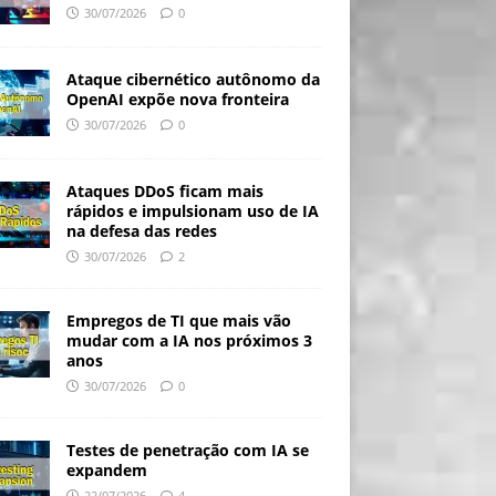
30/07/2026
0
Ataque cibernético autônomo da
OpenAI expõe nova fronteira
30/07/2026
0
Ataques DDoS ficam mais
rápidos e impulsionam uso de IA
na defesa das redes
30/07/2026
2
Empregos de TI que mais vão
mudar com a IA nos próximos 3
anos
30/07/2026
0
Testes de penetração com IA se
expandem
22/07/2026
4