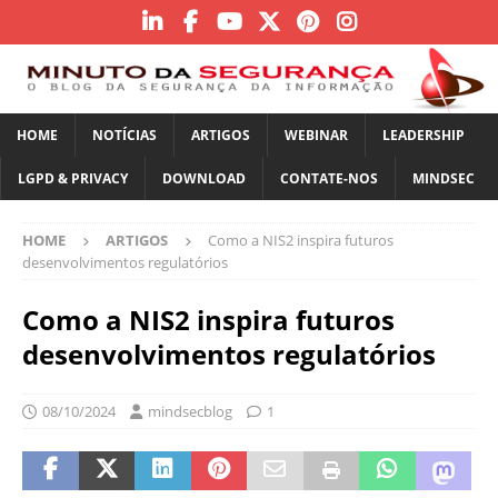
HOME
NOTÍCIAS
ARTIGOS
WEBINAR
LEADERSHIP
LGPD & PRIVACY
DOWNLOAD
CONTATE-NOS
MINDSEC
HOME
ARTIGOS
Como a NIS2 inspira futuros
desenvolvimentos regulatórios
Como a NIS2 inspira futuros
desenvolvimentos regulatórios
08/10/2024
mindsecblog
1