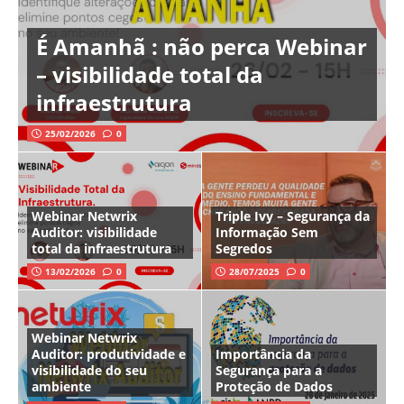
É Amanhã : não perca Webinar
– visibilidade total da
infraestrutura
25/02/2026
0
Webinar Netwrix
Triple Ivy – Segurança da
Auditor: visibilidade
Informação Sem
total da infraestrutura
Segredos
13/02/2026
0
28/07/2025
0
Webinar Netwrix
Auditor: produtividade e
Importância da
visibilidade do seu
Segurança para a
ambiente
Proteção de Dados