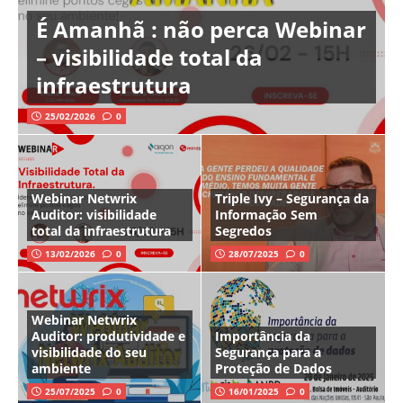
É Amanhã : não perca Webinar
– visibilidade total da
infraestrutura
25/02/2026
0
Webinar Netwrix
Triple Ivy – Segurança da
Auditor: visibilidade
Informação Sem
total da infraestrutura
Segredos
13/02/2026
0
28/07/2025
0
Webinar Netwrix
Auditor: produtividade e
Importância da
visibilidade do seu
Segurança para a
ambiente
Proteção de Dados
25/07/2025
0
16/01/2025
0