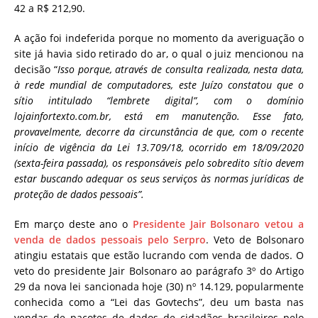
42 a R$ 212,90.
A ação foi indeferida porque no momento da averiguação o
site já havia sido retirado do ar, o qual o juiz mencionou na
decisão “
Isso porque, através de consulta realizada, nesta data,
à rede mundial de computadores, este Juízo
constatou que o
sítio intitulado “lembrete digital”, com o domínio
lojainfortexto.com.br, está em
manutenção. Esse fato,
provavelmente, decorre da circunstância de que, com o recente
início de vigência da Lei 13.709/18, ocorrido em 18/09/2020
(sexta-feira passada), os responsáveis pelo sobredito sítio devem
estar buscando adequar os seus serviços às normas jurídicas de
proteção de dados pessoais”.
Em março deste ano o
Presidente Jair Bolsonaro vetou a
venda de dados pessoais pelo Serpro
. Veto de Bolsonaro
atingiu estatais que estão lucrando com venda de dados. O
veto do presidente Jair Bolsonaro ao parágrafo 3º do Artigo
29 da nova lei sancionada hoje (30) nº 14.129, popularmente
conhecida como a “Lei das Govtechs”, deu um basta nas
vendas de pacotes de dados de cidadãos brasileiros pelo