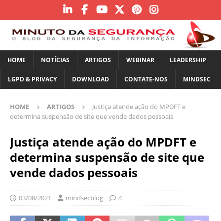
HOME
NOTÍCIAS
ARTIGOS
WEBINAR
LEADERSHIP
LGPD & PRIVACY
DOWNLOAD
CONTATE-NOS
MINDSEC
HOME
ARTIGOS
Justiça atende ação do MPDFT e
determina suspensão de site que vende dados pessoais
Justiça atende ação do MPDFT e
determina suspensão de site que
vende dados pessoais
03/08/2021
mindsecblog
4