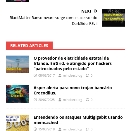
NEXT
BlackMatter Ransomware surge como sucessor do
DarkSide, REvil
RELATED ARTICLES
O provedor de eletricidade estatal da
Irlanda, EirGrid, é atingido por hackers
“patrocinados pelo estado”
08/08/2017
mindsecblog
0
Asper alerta para novo trojan bancário
Crocodilus.
28/07/2025
mindsecblog
0
Entendendo os ataques Multigigabit usando
memcached
15/03/2018
mindsecblog
0