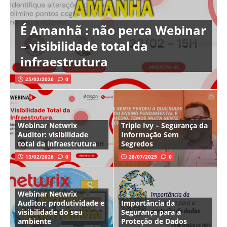
É Amanhã : não perca Webinar
– visibilidade total da
infraestrutura
25/02/2026
0
Webinar Netwrix
Triple Ivy – Segurança da
Auditor: visibilidade
Informação Sem
total da infraestrutura
Segredos
13/02/2026
0
28/07/2025
0
Webinar Netwrix
Auditor: produtividade e
Importância da
visibilidade do seu
Segurança para a
ambiente
Proteção de Dados