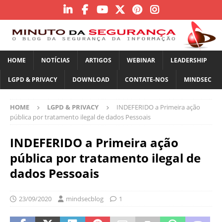
HOME
NOTÍCIAS
ARTIGOS
WEBINAR
LEADERSHIP
LGPD & PRIVACY
DOWNLOAD
CONTATE-NOS
MINDSEC
HOME
LGPD & PRIVACY
INDEFERIDO a Primeira ação
pública por tratamento ilegal de dados Pessoais
INDEFERIDO a Primeira ação
pública por tratamento ilegal de
dados Pessoais
23/09/2020
mindsecblog
1