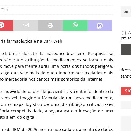
sas promessas de emprego na Meta, Disney, Coca-Cola e Spotify
0
 guardrails, a autonomia da IA se torna um risco
NOTÍCIAS
A
eleva taxa de sucesso de phishing para 54%
NOTÍCIAS
priva
tria farmacêutica é na Dark Web
 e fábricas do setor farmacêutico brasileiro. Pesquisas se
ecisão e a distribuição de medicamentos se tornou mais
s move para frente abriu uma porta dos fundos perigosa.
Acess
m algo que vale mais do que dinheiro: nossos dados mais
termo
mo mercadoria nos cantos mais sombrios da internet.
SI
o indevido de dados de pacientes. No entanto, dentro da
te sensível. Imagine a fórmula de um novo medicamento,
ou o mapa logístico de uma distribuição crítica. Esses
ópria competitividade, a segurança e a inovação de uma
to além do digital.
tório da IBM de 2025 mostra que cada vazamento de dados