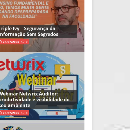
Triple Ivy – Segurança da
Informação Sem Segredos
28/07/2025
0
Webinar Netwrix Auditor:
produtividade e visibilidade do
seu ambiente
25/07/2025
0