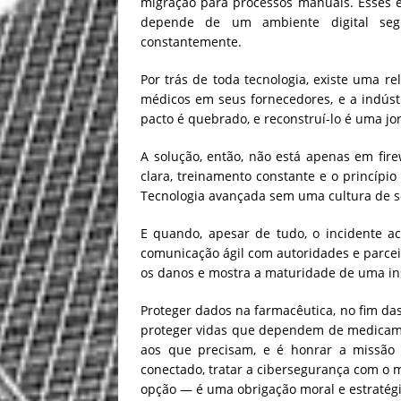
migração para processos manuais. Esses 
depende de um ambiente digital se
constantemente.
Por trás de toda tecnologia, existe uma r
médicos em seus fornecedores, e a indús
pacto é quebrado, e reconstruí-lo é uma jo
A solução, então, não está apenas em fire
clara, treinamento constante e o princípi
Tecnologia avançada sem uma cultura de s
E quando, apesar de tudo, o incidente ac
comunicação ágil com autoridades e parcei
os danos e mostra a maturidade de uma in
Proteger dados na farmacêutica, no fim da
proteger vidas que dependem de medicame
aos que precisam, e é honrar a missão
conectado, tratar a cibersegurança com o
opção — é uma obrigação moral e estratégi