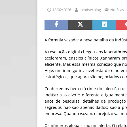
[ 06/08/2026 ]
Fal
18/02/2026
mindsecblog
Notícias
NOTÍCIAS
[ 06/08/2026 ]
Sem
[ 06/08/2026 ]
IA 
A fórmula vazada: a nova batalha da indús
A revolução digital chegou aos laboratórios
aceleraram, ensaios clínicos ganharam pr
eficiente. Mas essa mesma conexão que no
Hoje, um inimigo invisível está de olho e
estratégicos, que agora são negociados co
Conhecemos bem o “crime do jaleco”, o us
indústria, o alvo é diferente e igualmen
anos de pesquisa, detalhes de produção 
segredos não são apenas dados; são a pr
empresa. Quando vazam, o prejuízo vai mui
Os números globais são um alerta. O rela