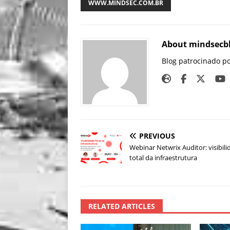
WWW.MINDSEC.COM.BR
About mindsecb
Blog patrocinado p
PREVIOUS
Webinar Netwrix Auditor: visibil
total da infraestrutura
RELATED ARTICLES