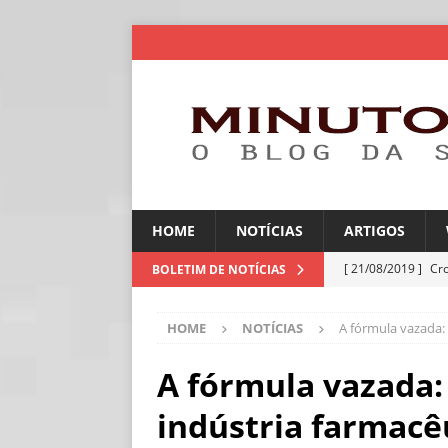
HOME
NOTÍCIAS
ARTIGOS
[ 21/08/2019 ]
Cr
BOLETIM DE NOTÍCIAS
ARTIGOS
HOME
NOTÍCIAS
A fórmula vazada:
[ 06/08/2026 ]
Amé
industriais
NOT
A fórmula vazada:
[ 06/08/2026 ]
IA 
indústria farmacê
NOTÍCIAS