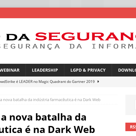
WEBINAR
LEADERSHIP
LGPD & PRIVACY
DOWNL
owdStrike é LEADER no Magic Quadrant do Gartner 2019
 a nova batalha da indústria farmacêutica é na Dark Web
rica Latina é a segunda região mais exposta a ciberameaças
ÍCIAS
 a nova batalha da
amplia desafio de segurança e governança nas redes corporativas
utica é na Dark Web
RS