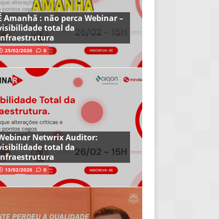
É Amanhã : não perca Webinar –
visibilidade total da
infraestrutura
25/02/2026
0
Webinar Netwrix Auditor:
visibilidade total da
infraestrutura
13/02/2026
0