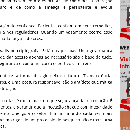
episódios são lembretes brutais de como nossa operação
guro e de como a ameaça é persistente e evolui
elação de confiança. Pacientes confiam em seus remédios,
tria nos reguladores. Quando um vazamento ocorre, esse
rnada longa e dolorosa.
walls ou criptografia. Está nas pessoas. Uma governança
o de dar acesso apenas ao necessário são a base de tudo.
egurança é como um carro esportivo sem freios.
ontece, a forma de agir define o futuro. Transparência,
ros, e uma postura responsável são o antídoto que mitiga
stituição.
s contas, é muito mais do que segurança da informação. É
ntos, é garantir que a inovação chegue com integridade
 ética que guia o setor. Em um mundo cada vez mais
 mesmo rigor de um protocolo de pesquisa não é mais uma
ca.