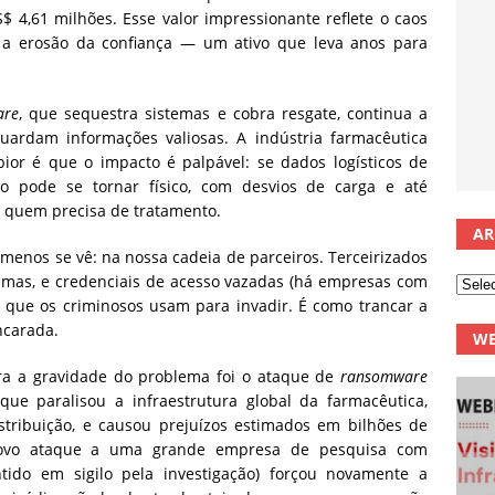
$ 4,61 milhões. Esse valor impressionante reflete o caos
e, a erosão da confiança — um ativo que leva anos para
are
, que sequestra sistemas e cobra resgate, continua a
uardam informações valiosas. A indústria farmacêutica
 pior é que o impacto é palpável: se dados logísticos de
o pode se tornar físico, com desvios de carga e até
 quem precisa de tratamento.
AR
 menos se vê: na nossa cadeia de parceiros. Terceirizados
temas, e credenciais de acesso vazadas (há empresas com
 que os criminosos usam para invadir. É como trancar a
ancarada.
WE
ra a gravidade do problema foi o ataque de
ransomware
e paralisou a infraestrutura global da farmacêutica,
stribuição, e causou prejuízos estimados em bilhões de
novo ataque a uma grande empresa de pesquisa com
tido em sigilo pela investigação) forçou novamente a