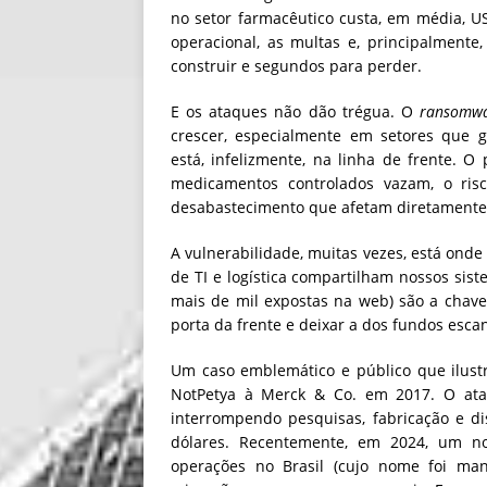
no setor farmacêutico custa, em média, US
operacional, as multas e, principalment
construir e segundos para perder.
E os ataques não dão trégua. O
ransomw
crescer, especialmente em setores que g
está, infelizmente, na linha de frente. O
medicamentos controlados vazam, o risc
desabastecimento que afetam diretamente
A vulnerabilidade, muitas vezes, está onde
de TI e logística compartilham nossos sis
mais de mil expostas na web) são a chave
porta da frente e deixar a dos fundos esc
Um caso emblemático e público que ilust
NotPetya à Merck & Co. em 2017. O ataqu
interrompendo pesquisas, fabricação e di
dólares. Recentemente, em 2024, um 
operações no Brasil (cujo nome foi man