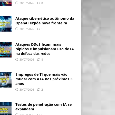
30/07/2026
0
Ataque cibernético autônomo da
OpenAI expõe nova fronteira
30/07/2026
1
Ataques DDoS ficam mais
rápidos e impulsionam uso de IA
na defesa das redes
30/07/2026
8
Empregos de TI que mais vão
mudar com a IA nos próximos 3
anos
30/07/2026
2
Testes de penetração com IA se
expandem
22/07/2026
5