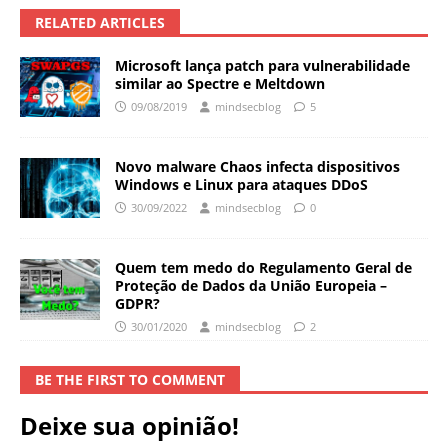
RELATED ARTICLES
Microsoft lança patch para vulnerabilidade
similar ao Spectre e Meltdown
09/08/2019
mindsecblog
5
Novo malware Chaos infecta dispositivos
Windows e Linux para ataques DDoS
30/09/2022
mindsecblog
0
Quem tem medo do Regulamento Geral de
Proteção de Dados da União Europeia –
GDPR?
30/01/2020
mindsecblog
2
BE THE FIRST TO COMMENT
Deixe sua opinião!