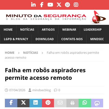
HOME
NOTÍCIAS
ARTIGOS
WEBINAR
LEADERSHIP
LGPD & PRIVACY
DOWNLOAD
CONTATE-NOS
MINDSEC
HOME
NOTÍCIAS
Falha em robôs aspiradores permite
acesso remoto
Falha em robôs aspiradores
permite acesso remoto
07/04/2026
mindsecblog
0