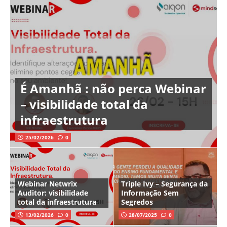
É Amanhã : não perca Webinar
– visibilidade total da
infraestrutura
25/02/2026
0
Webinar Netwrix
Triple Ivy – Segurança da
Auditor: visibilidade
Informação Sem
total da infraestrutura
Segredos
13/02/2026
0
28/07/2025
0