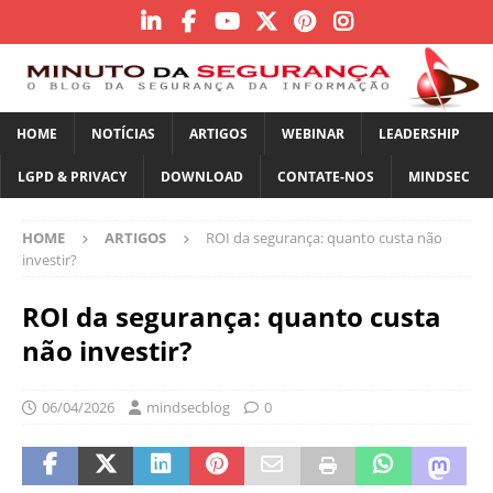
HOME
NOTÍCIAS
ARTIGOS
WEBINAR
LEADERSHIP
LGPD & PRIVACY
DOWNLOAD
CONTATE-NOS
MINDSEC
HOME
ARTIGOS
ROI da segurança: quanto custa não
investir?
ROI da segurança: quanto custa
não investir?
06/04/2026
mindsecblog
0