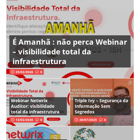
É Amanhã : não perca Webinar
– visibilidade total da
infraestrutura
25/02/2026
0
Webinar Netwrix
Triple Ivy – Segurança da
Auditor: visibilidade
Informação Sem
total da infraestrutura
Segredos
13/02/2026
0
28/07/2025
0