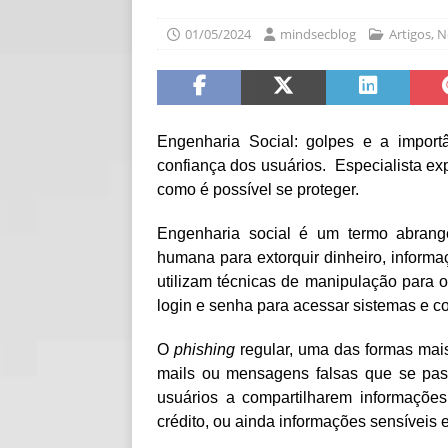
[ 06/08/2026 ]
Fal
01/05/2024
mindsecblog
Artigos
,
N
NOTÍCIAS
[ 06/08/2026 ]
Sem
[ 06/08/2026 ]
IA 
Engenharia Social: golpes e a import
confiança dos usuários. Especialista ex
como é possível se proteger.
Engenharia social é um termo abrange
humana para extorquir dinheiro, informa
utilizam técnicas de manipulação para o
login e senha para acessar sistemas e c
O
phishing
regular, uma das formas mai
mails ou mensagens falsas que se pass
usuários a compartilharem informaçõe
crédito, ou ainda informações sensíveis 