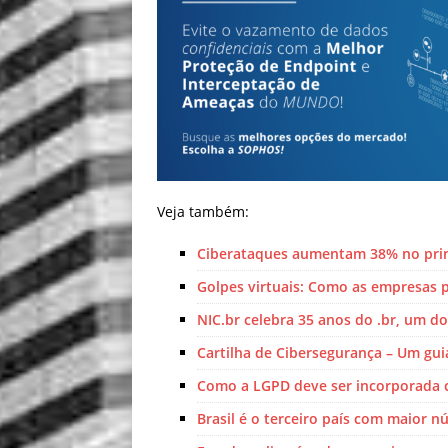
Veja também:
Ciberataques aumentam 38% no prim
Golpes virtuais: Como as empresas 
NIC.br celebra 35 anos do .br, um 
Cartilha de Cibersegurança – Um gu
Como a LGPD deve ser incorporada
Brasil é o terceiro país com maior 