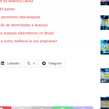
m na América Latina
92 países
nk permitem ciberataques
tão de Identidades e Acessos
de ataques cibernéticos no Brasil
a e como melhorá-la nas empresas?
LinkedIn
X
Telegram