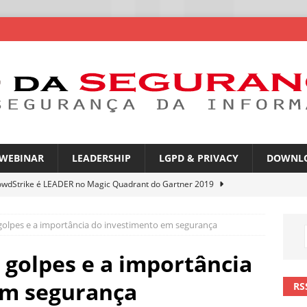
WEBINAR
LEADERSHIP
LGPD & PRIVACY
DOWNL
owdStrike é LEADER no Magic Quadrant do Gartner 2019
 golpes e a importância do investimento em segurança
rica Latina é a segunda região mais exposta a ciberameaças
ÍCIAS
 golpes e a importância
amplia desafio de segurança e governança nas redes corporativas
em segurança
RS