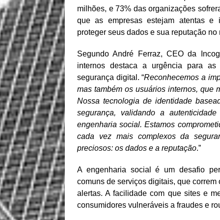
milhões, e 73% das organizações sofrer
que as empresas estejam atentas e 
proteger seus dados e sua reputação no
Segundo André Ferraz, CEO da Incogn
internos destaca a urgência para a
segurança digital. “
Reconhecemos a impor
mas também os usuários internos, que mu
Nossa tecnologia de identidade basea
segurança, validando a autenticidade
engenharia social. Estamos comprometid
cada vez mais complexos da seguranç
preciosos: os dados e a reputação
.”
A engenharia social é um desafio per
comuns de serviços digitais, que correm 
alertas. A facilidade com que sites e m
consumidores vulneráveis a fraudes e ro