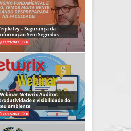
Triple Ivy – Segurança da
Informação Sem Segredos
28/07/2025
0
Webinar Netwrix Auditor:
produtividade e visibilidade do
seu ambiente
25/07/2025
0