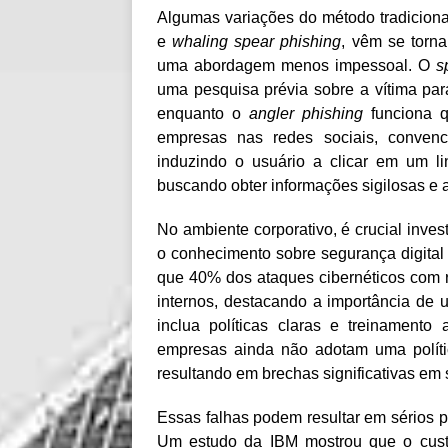
Algumas variações do método tradicion
e
whaling spear phishing
, vêm se torn
uma abordagem menos impessoal. O
s
uma pesquisa prévia sobre a vítima para
enquanto o
angler phishing
funciona q
empresas nas redes sociais, conven
induzindo o usuário a clicar em um l
buscando obter informações sigilosas e a
No ambiente corporativo, é crucial inves
o conhecimento sobre segurança digital
que 40% dos ataques cibernéticos com 
internos, destacando a importância de
inclua políticas claras e treinamento
empresas ainda não adotam uma polític
resultando em brechas significativas em
Essas falhas podem resultar em sérios p
Um estudo da IBM mostrou que o cus