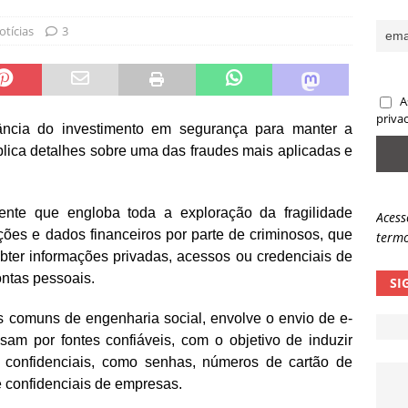
sas promessas de emprego na Meta, Disney, Coca-Cola e Spotify
otícias
3
 guardrails, a autonomia da IA se torna um risco
NOTÍCIAS
A
eleva taxa de sucesso de phishing para 54%
NOTÍCIAS
priva
ância do investimento em segurança para manter a
plica detalhes sobre uma das fraudes mais aplicadas e
nte que engloba toda a exploração da fragilidade
Acess
ções e dados financeiros por parte de criminosos, que
termo
bter informações privadas, acessos ou credenciais de
ontas pessoais.
SI
s comuns de engenharia social, envolve o envio de e-
am por fontes confiáveis, com o objetivo de induzir
s confidenciais, como senhas, números de cartão de
e confidenciais de empresas.