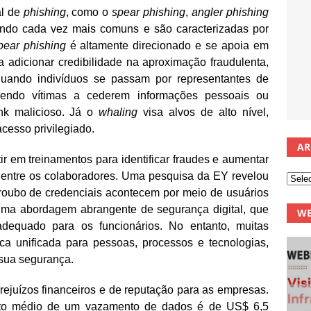
al de
phishing
, como o
spear phishing
,
angler phishing
ando cada vez mais comuns e são caracterizadas por
pear phishing
é altamente direcionado e se apoia em
 adicionar credibilidade na aproximação fraudulenta,
uando indivíduos se passam por representantes de
cendo vítimas a cederem informações pessoais ou
ink malicioso. Já o
whaling
visa alvos de alto nível,
cesso privilegiado.
AR
tir em treinamentos para identificar fraudes e aumentar
 entre os colaboradores. Uma pesquisa da EY revelou
roubo de credenciais acontecem por meio de usuários
 uma abordagem abrangente de segurança digital, que
WE
 adequado para os funcionários. No entanto, muitas
a unificada para pessoas, processos e tecnologias,
 sua segurança.
rejuízos financeiros e de reputação para as empresas.
to médio de um vazamento de dados é de US$ 6,5