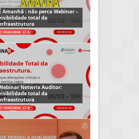
É Amanhã : não perca Webinar –
visibilidade total da
infraestrutura
25/02/2026
0
Webinar Netwrix Auditor:
visibilidade total da
infraestrutura
13/02/2026
0