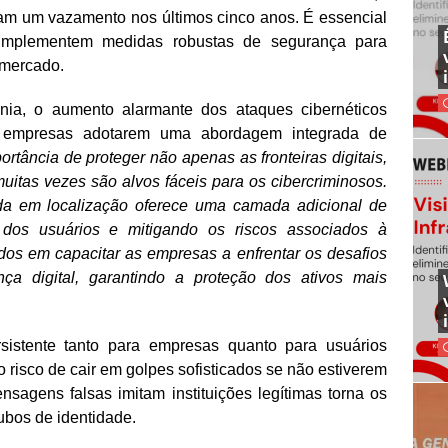
am um vazamento nos últimos cinco anos. É essencial
implementem medidas robustas de segurança para
 mercado.
ia, o aumento alarmante dos ataques cibernéticos
s empresas adotarem uma abordagem integrada de
tância de proteger não apenas as fronteiras digitais,
itas vezes são alvos fáceis para os cibercriminosos.
da em localização oferece uma camada adicional de
 dos usuários e mitigando os riscos associados à
os em capacitar as empresas a enfrentar os desafios
a digital, garantindo a proteção dos ativos mais
sistente tanto para empresas quanto para usuários
o risco de cair em golpes sofisticados se não estiverem
ensagens falsas imitam instituições legítimas torna os
ubos de identidade.