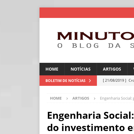
HOME
NOTÍCIAS
ARTIGOS
[ 21/08/2019 ]
Cr
BOLETIM DE NOTÍCIAS
ARTIGOS
HOME
ARTIGOS
Engenharia Social:
[ 06/08/2026 ]
Amé
industriais
NOT
Engenharia Social:
[ 06/08/2026 ]
IA 
do investimento 
NOTÍCIAS