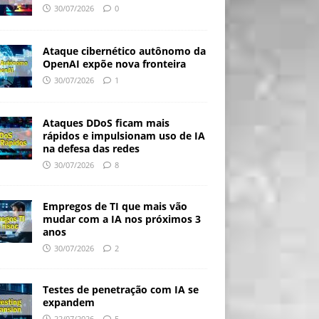
30/07/2026
0
Ataque cibernético autônomo da
OpenAI expõe nova fronteira
30/07/2026
1
Ataques DDoS ficam mais
rápidos e impulsionam uso de IA
na defesa das redes
30/07/2026
8
Empregos de TI que mais vão
mudar com a IA nos próximos 3
anos
30/07/2026
2
Testes de penetração com IA se
expandem
22/07/2026
5