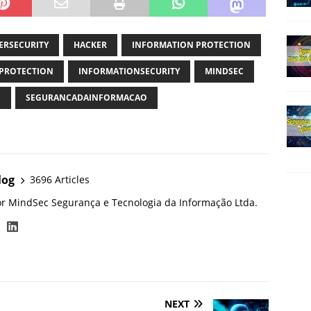
ERSECURITY
HACKER
INFORMATION PROTECTION
PROTECTION
INFORMATIONSECURITY
MINDSEC
O
SEGURANCADAINFORMACAO
log
3696 Articles
or MindSec Segurança e Tecnologia da Informação Ltda.
NEXT