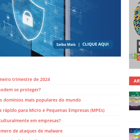
eiro trimestre de 2024
AR
podem se proteger?
dos domínios mais populares do mundo
ia rápido para Micro e Pequenas Empresas (MPEs)
 culturalmente em empresas?
número de ataques de malware