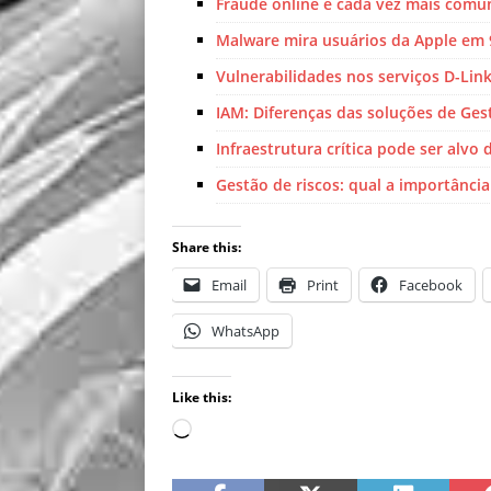
Fraude online é cada vez mais comu
Malware mira usuários da Apple em 
Vulnerabilidades nos serviços D-Li
IAM: Diferenças das soluções de Ges
Infraestrutura crítica pode ser alvo 
Gestão de riscos: qual a importânci
Share this:
Email
Print
Facebook
WhatsApp
Like this: