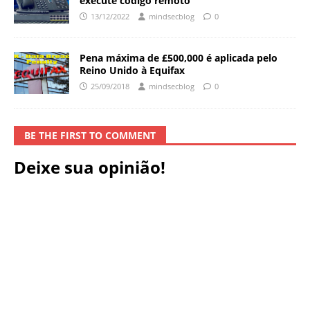
execute código remoto
13/12/2022
mindsecblog
0
Pena máxima de £500,000 é aplicada pelo
Reino Unido à Equifax
25/09/2018
mindsecblog
0
BE THE FIRST TO COMMENT
Deixe sua opinião!