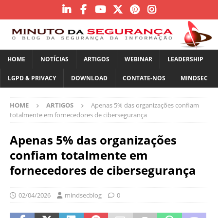
HOME
NOTÍCIAS
ARTIGOS
WEBINAR
LEADERSHIP
LGPD & PRIVACY
DOWNLOAD
CONTATE-NOS
MINDSEC
HOME
ARTIGOS
Apenas 5% das organizações confiam
totalmente em fornecedores de cibersegurança
Apenas 5% das organizações
confiam totalmente em
fornecedores de cibersegurança
02/04/2026
mindsecblog
0