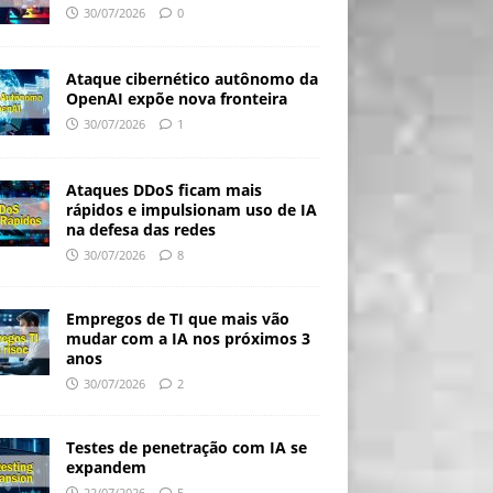
30/07/2026
0
Ataque cibernético autônomo da
OpenAI expõe nova fronteira
30/07/2026
1
Ataques DDoS ficam mais
rápidos e impulsionam uso de IA
na defesa das redes
30/07/2026
8
Empregos de TI que mais vão
mudar com a IA nos próximos 3
anos
30/07/2026
2
Testes de penetração com IA se
expandem
22/07/2026
5