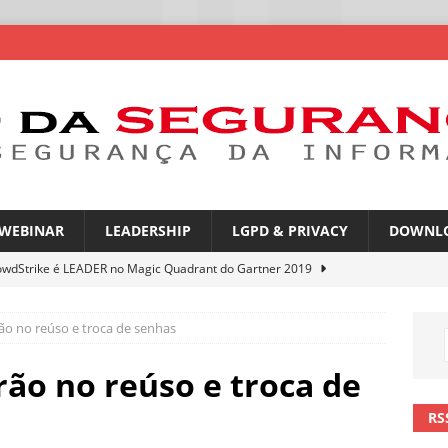
WEBINAR
LEADERSHIP
LGPD & PRIVACY
DOWNL
owdStrike é LEADER no Magic Quadrant do Gartner 2019
ão no reúso e troca de senhas
rica Latina é a segunda região mais exposta a ciberameaças
ÍCIAS
rão no reúso e troca de
amplia desafio de segurança e governança nas redes corporativas
RS