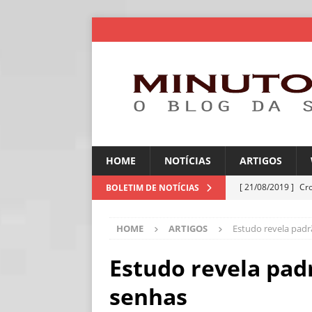
HOME
NOTÍCIAS
ARTIGOS
[ 21/08/2019 ]
Cr
BOLETIM DE NOTÍCIAS
ARTIGOS
HOME
ARTIGOS
Estudo revela padr
[ 06/08/2026 ]
Amé
industriais
NOT
Estudo revela pad
[ 06/08/2026 ]
IA 
senhas
NOTÍCIAS