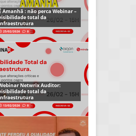
É Amanhã : não perca Webinar –
visibilidade total da
infraestrutura
25/02/2026
0
Webinar Netwrix Auditor:
visibilidade total da
infraestrutura
13/02/2026
0