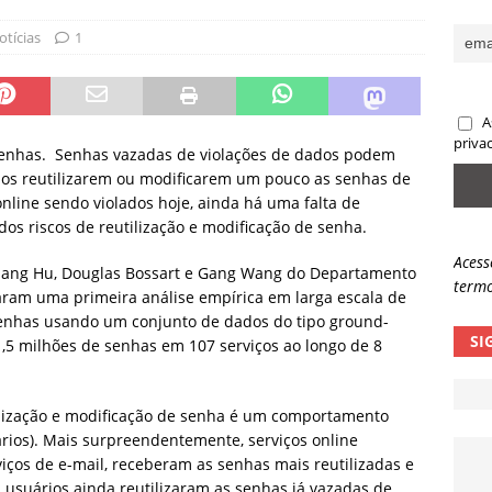
sas promessas de emprego na Meta, Disney, Coca-Cola e Spotify
otícias
1
 guardrails, a autonomia da IA se torna um risco
NOTÍCIAS
A
eleva taxa de sucesso de phishing para 54%
NOTÍCIAS
priva
 senhas. Senhas vazadas de violações de dados podem
ios reutilizarem ou modificarem um pouco as senhas de
online sendo violados hoje, ainda há uma falta de
os riscos de reutilização e modificação de senha.
Acess
, Hang Hu, Douglas Bossart e Gang Wang do Departamento
termo
zaram uma primeira análise empírica em larga escala de
senhas usando um conjunto de dados do tipo ground-
SI
1,5 milhões de senhas em 107 serviços ao longo de 8
lização e modificação de senha é um comportamento
os). Mais surpreendentemente, serviços online
viços de e-mail, receberam as senhas mais reutilizadas e
usuários ainda reutilizaram as senhas já vazadas de