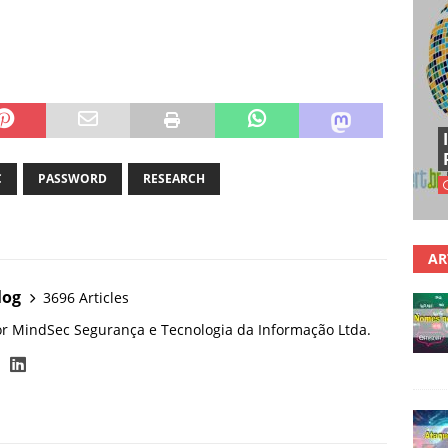
C
PASSWORD
RESEARCH
AR
log
3696 Articles
or MindSec Segurança e Tecnologia da Informação Ltda.