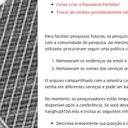
Como criar a Password Perfeita?
Trocar de senhas periodicamente nã
Para facilitar pesquisas futuras, os pesq
com a comunidade de pesquisa. Ao mesmo t
utilizado, procuraram seguir uma política
Removeram os endereços de email e s
Removeram os nomes dos serviços onl
O arquivo compartilhado com a amostra con
senha em diferentes serviços e pode ser b
No momento, os pesquisadores estão limpa
disponível após a conferência. Se você des
hanghu[AT]vt.edu e inclua as seguintes in
Descreva brevemente sua posição e i