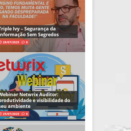
Triple Ivy – Segurança da
Informação Sem Segredos
28/07/2025
0
Webinar Netwrix Auditor:
produtividade e visibilidade do
seu ambiente
25/07/2025
0