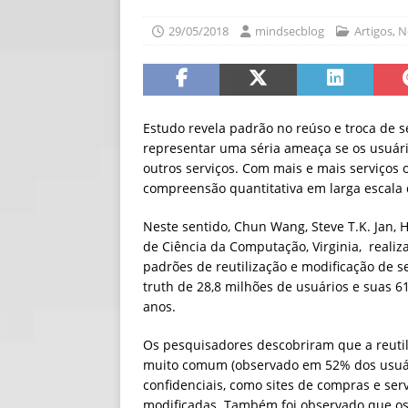
[ 06/08/2026 ]
Fal
29/05/2018
mindsecblog
Artigos
,
N
NOTÍCIAS
[ 06/08/2026 ]
Sem
[ 06/08/2026 ]
IA 
Estudo revela padrão no reúso e troca de
representar uma séria ameaça se os usuár
outros serviços. Com mais e mais serviços 
compreensão quantitativa em larga escala d
Neste sentido, Chun Wang, Steve T.K. Jan
de Ciência da Computação, Virginia, reali
padrões de reutilização e modificação de 
truth de 28,8 milhões de usuários e suas 6
anos.
Os pesquisadores descobriram que a reuti
muito comum (observado em 52% dos usuári
confidenciais, como sites de compras e ser
modificadas. Também foi observado que os 