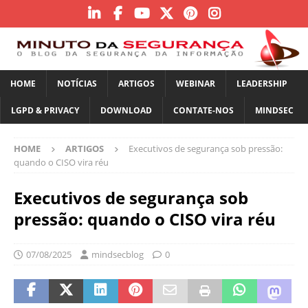
HOME
NOTÍCIAS
ARTIGOS
WEBINAR
LEADERSHIP
LGPD & PRIVACY
DOWNLOAD
CONTATE-NOS
MINDSEC
HOME
ARTIGOS
Executivos de segurança sob pressão:
quando o CISO vira réu
Executivos de segurança sob
pressão: quando o CISO vira réu
07/08/2025
mindsecblog
0