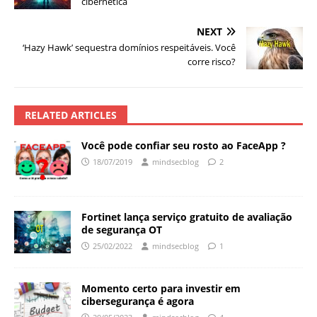
cibernética
NEXT
‘Hazy Hawk’ sequestra domínios respeitáveis. Você
corre risco?
RELATED ARTICLES
Você pode confiar seu rosto ao FaceApp ?
18/07/2019
mindsecblog
2
Fortinet lança serviço gratuito de avaliação
de segurança OT
25/02/2022
mindsecblog
1
Momento certo para investir em
cibersegurança é agora