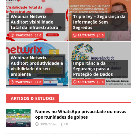
Webinar Netwrix
Triple Ivy – Segurança da
Auditor: visibilidade
Informação Sem
total da infraestrutura
Segredos
13/02/2026
0
28/07/2025
0
Webinar Netwrix
Auditor: produtividade e
Importância da
visibilidade do seu
Segurança para a
ambiente
Proteção de Dados
25/07/2025
0
16/01/2025
0
ARTIGOS & ESTUDOS
Nomes no WhatsApp privacidade ou novas
oportunidades de golpes
30/07/2026
0