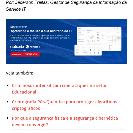
Por:
Jéderson
Freitas, Gestor de Segurança da Informação da
Service IT
Veja também:
Criminosos intensificam ciberataques no setor
Educacional
Criptografia Pós-Quântica para proteger algoritmos
criptográficos
Por que a segurança física e a segurança cibernética
devem convergir?