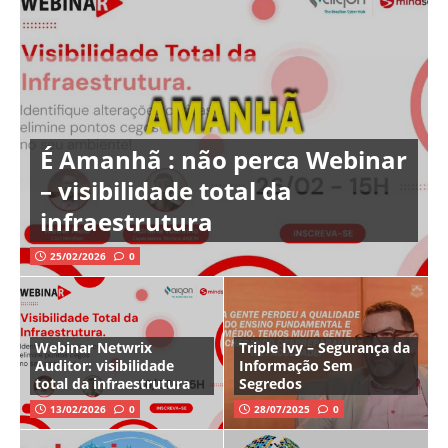
É Amanhã : não perca Webinar
– visibilidade total da
infraestrutura
25/02/2026
0
Webinar Netwrix
Triple Ivy – Segurança da
Auditor: visibilidade
Informação Sem
total da infraestrutura
Segredos
13/02/2026
0
28/07/2025
0