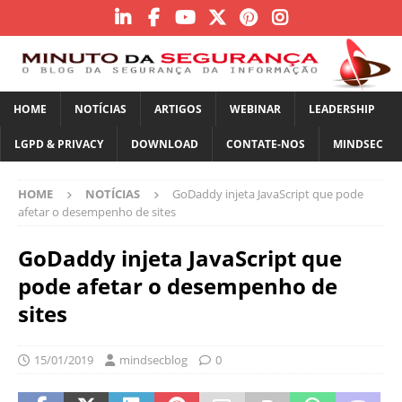
HOME
NOTÍCIAS
ARTIGOS
WEBINAR
LEADERSHIP
LGPD & PRIVACY
DOWNLOAD
CONTATE-NOS
MINDSEC
HOME
NOTÍCIAS
GoDaddy injeta JavaScript que pode
afetar o desempenho de sites
GoDaddy injeta JavaScript que
pode afetar o desempenho de
sites
15/01/2019
mindsecblog
0