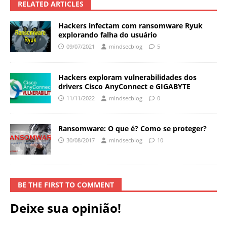
RELATED ARTICLES
Hackers infectam com ransomware Ryuk
explorando falha do usuário
09/07/2021
mindsecblog
5
Hackers exploram vulnerabilidades dos
drivers Cisco AnyConnect e GIGABYTE
11/11/2022
mindsecblog
0
Ransomware: O que é? Como se proteger?
30/08/2017
mindsecblog
10
BE THE FIRST TO COMMENT
Deixe sua opinião!