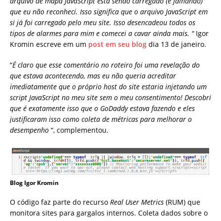
arquivo de mapa JavaScript está sendo carregado (e falhando)
que eu não reconheci. Isso significa que o arquivo JavaScript em
si já foi carregado pelo meu site. Isso desencadeou todos os
tipos de alarmes para mim e comecei a cavar ainda mais. “
Igor
Kromin escreve em um
post em seu blog
dia 13 de janeiro.
“
É claro que esse comentário no roteiro foi uma revelação do
que estava acontecendo, mas eu não queria acreditar
imediatamente que o próprio host do site estaria injetando um
script JavaScript no meu site sem o meu consentimento! Descobri
que é exatamente isso que o GoDaddy estava fazendo e eles
justificaram isso como coleta de métricas para melhorar o
desempenho
“, complementou.
Blog Igor Kromin
O código faz parte do recurso
Real User Metrics
(RUM) que
monitora sites para gargalos internos. Coleta dados sobre o