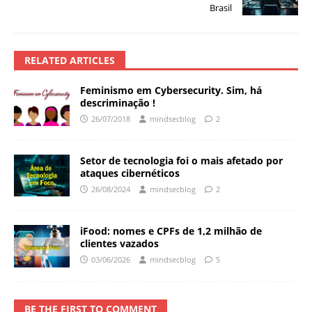
Brasil
RELATED ARTICLES
Feminismo em Cybersecurity. Sim, há
descriminação !
26/07/2018
mindsecblog
2
Setor de tecnologia foi o mais afetado por
ataques cibernéticos
26/08/2024
mindsecblog
2
iFood: nomes e CPFs de 1,2 milhão de
clientes vazados
03/06/2026
mindsecblog
5
BE THE FIRST TO COMMENT