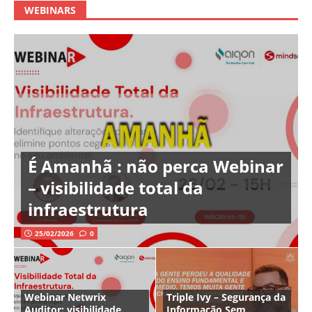
WEBINARS
É Amanhã : não perca Webinar
– visibilidade total da
infraestrutura
25/02/2026
0
Webinar Netwrix
Triple Ivy – Segurança da
Auditor: visibilidade
Informação Sem