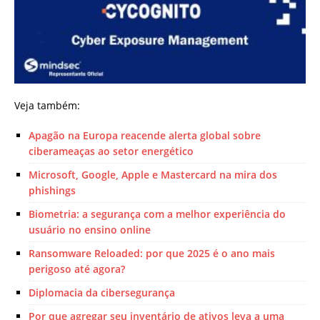
Veja também:
Apagão na Europa reacende alerta global sobre
ciberameaças ao setor energético
Microsoft, Google, Apple e Mastercard na mira dos
phishings
Biometria: a segurança com a melhor experiência do
usuário no ensino online
Ransomware Reloaded: por que 2025 é o ano mais
perigoso até agora?
Diplomacia da cibersegurança
Por que agregar seu inventário de ativos leva a uma