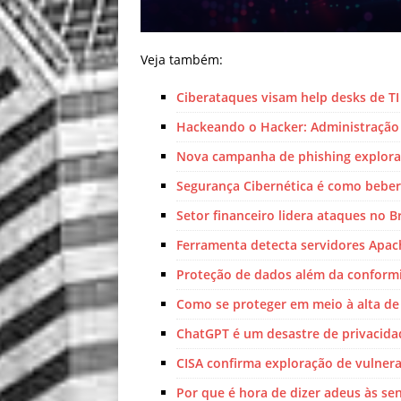
Veja também:
Ciberataques visam help desks de TI 
Hackeando o Hacker: Administração
Nova campanha de phishing explora
Segurança Cibernética é como beber 
Setor financeiro lidera ataques no B
Ferramenta detecta servidores Apac
Proteção de dados além da conform
Como se proteger em meio à alta de
ChatGPT é um desastre de privacida
CISA confirma exploração de vulnera
Por que é hora de dizer adeus às se