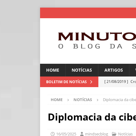
HOME
NOTÍCIAS
ARTIGOS
[ 21/08/2019 ]
Cr
BOLETIM DE NOTÍCIAS
ARTIGOS
HOME
NOTÍCIAS
Diplomacia da cib
[ 06/08/2026 ]
Amé
industriais
NOT
Diplomacia da cib
[ 06/08/2026 ]
IA 
NOTÍCIAS
16/05/2025
mindsecblog
Notícias