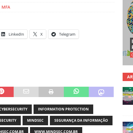
o MFA
LinkedIn
X
Telegram
AR
CYBERSECURITY
INFORMATION PROTECTION
SECURITY
MINDSEC
SEGURANÇA DA INFORMAÇÃO
SEC.COM.BR
WWW.MINDSEC.COM.BR