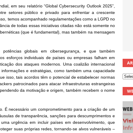
al, em seu relatório “Global Cybersecurity Outlook 2025”,
re setores público e privado para enfrentar a crescente
 disso, temos acompanhado regulamentações como a LGPD no
ância de todas essas iniciativas citadas não está somente no
cibernéticas (que é fundamental), mas também na mensagem
s potências globais em cibersegurança, e que também
os esforços individuais de países ou empresas falham em
AR
ticação dos ataques modernos. Uma coalizão internacional
 informações e estratégias, como também uma capacidade
e isso, tais acordos têm o potencial de estabelecer normas
ckers patrocinados para atacar infraestruturas estrangeiras
ependendo da motivação e origem, também recebem o nome
WE
o. É necessário um comprometimento para a criação de um
cláusulas de transparência, sanções para descumprimentos e
á uma urgência em incluir países em desenvolvimento, que
teger suas próprias redes, tornando-se alvos vulneráveis –