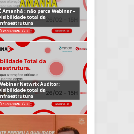
É Amanhã : não perca Webinar –
visibilidade total da
infraestrutura
25/02/2026
0
Webinar Netwrix Auditor:
visibilidade total da
infraestrutura
13/02/2026
0