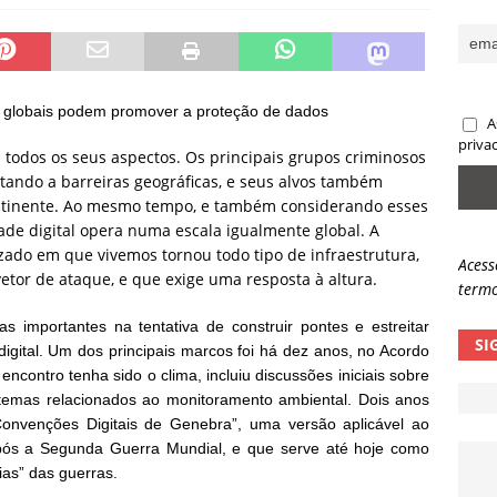
sas promessas de emprego na Meta, Disney, Coca-Cola e Spotify
 guardrails, a autonomia da IA se torna um risco
NOTÍCIAS
 globais podem promover a proteção de dados
A
eleva taxa de sucesso de phishing para 54%
NOTÍCIAS
priva
 todos os seus aspectos. Os principais grupos criminosos
itando a barreiras geográficas, e seus alvos também
ontinente. Ao mesmo tempo, e também considerando esses
dade digital opera numa escala igualmente global. A
zado em que vivemos tornou todo tipo de infraestrutura,
Acess
 vetor de ataque, e que exige uma resposta à altura.
termo
as importantes na tentativa de construir pontes e estreitar
SI
igital. Um dos principais marcos foi há dez anos, no Acordo
encontro tenha sido o clima, incluiu discussões iniciais sobre
stemas relacionados ao monitoramento ambiental. Dois anos
onvenções Digitais de Genebra”, uma versão aplicável ao
pós a Segunda Guerra Mundial, e que serve até hoje como
as” das guerras.