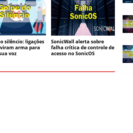
o silêncio: ligações
SonicWall alerta sobre
viram arma para
falha crítica de controle de
 sua voz
acesso no SonicOS