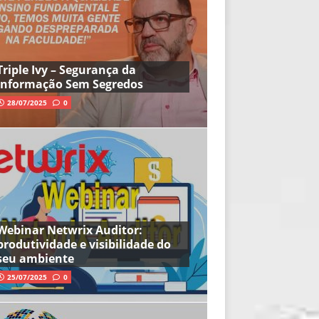
Triple Ivy – Segurança da
Informação Sem Segredos
28/07/2025
0
Webinar Netwrix Auditor:
produtividade e visibilidade do
seu ambiente
25/07/2025
0