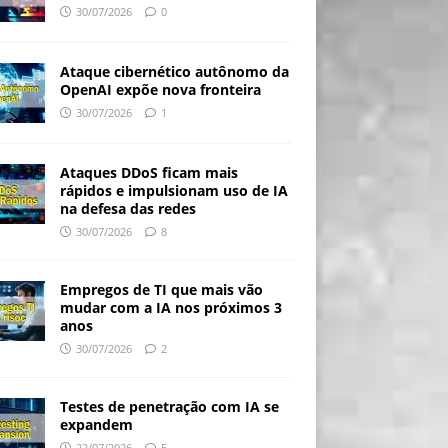
30/07/2026
0
Ataque cibernético autônomo da
OpenAI expõe nova fronteira
30/07/2026
1
Ataques DDoS ficam mais
rápidos e impulsionam uso de IA
na defesa das redes
30/07/2026
8
Empregos de TI que mais vão
mudar com a IA nos próximos 3
anos
30/07/2026
2
Testes de penetração com IA se
expandem
22/07/2026
5