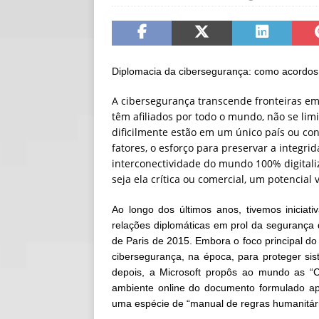
[ 06/08/2026 ]
Fal
NOTÍCIAS
[ 06/08/2026 ]
Sem
Diplomacia da cibersegurança: como acordos
[ 06/08/2026 ]
IA 
A cibersegurança transcende fronteiras em
têm afiliados por todo o mundo, não se lim
dificilmente estão em um único país ou c
fatores, o esforço para preservar a integri
interconectividade do mundo 100% digitali
seja ela crítica ou comercial, um potencial
Ao longo dos últimos anos, tivemos iniciativ
relações diplomáticas em prol da segurança d
de Paris de 2015. Embora o foco principal do 
cibersegurança, na época, para proteger si
depois, a Microsoft propôs ao mundo as “C
ambiente online do documento formulado a
uma espécie de “manual de regras humanitári