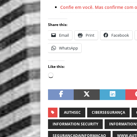
Confie em você. Mas confirme com 
Share this:
Email
Print
Facebook
WhatsApp
Like this:
AUTHSEC
CIBERSEGURANÇA
INFORMATION SECURITY
INFORMATION
SEGURANCADAINFORMACAO
WWW.AUTH