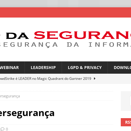
WEBINAR
LEADERSHIP
LGPD & PRIVACY
DOWNL
owdStrike é LEADER no Magic Quadrant do Gartner 2019
ersegurança
rica Latina é a segunda região mais exposta a ciberameaças
ÍCIAS
ersegurança
amplia desafio de segurança e governança nas redes corporativas
RS
0