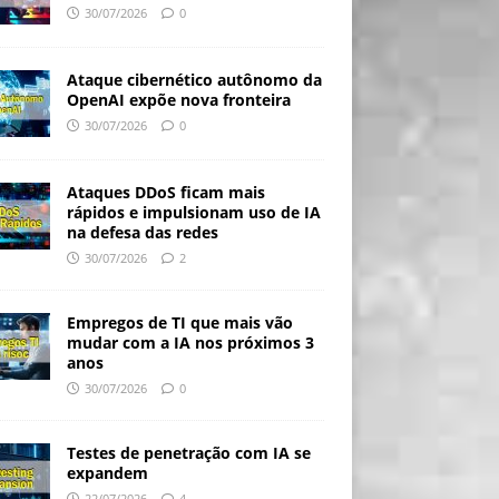
30/07/2026
0
Ataque cibernético autônomo da
OpenAI expõe nova fronteira
30/07/2026
0
Ataques DDoS ficam mais
rápidos e impulsionam uso de IA
na defesa das redes
30/07/2026
2
Empregos de TI que mais vão
mudar com a IA nos próximos 3
anos
30/07/2026
0
Testes de penetração com IA se
expandem
22/07/2026
4