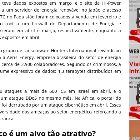
o teve dados expostos em março, e o site da Hi-Power
t a um servidor de energia renovável no Japão e acesso
PITC no Paquistão foram colocados à venda em fevereiro e
so root a um firewall do Departamento de Energia e
reram em abril e março, respectivamente, enquanto a
 expostos em abril.
o grupo de ransomware Hunters International reivindicou
 a Aeris Energy, empresa brasileira do setor de energia
 cerca de 2.900 colaboradores. Segundo os criminosos, a
lume expressivo de dados: 1,3 terabytes distribuídos em
ou ataques a mais de 600 ICS em Israel em abril, e o
u um ataque DDoS no mesmo mês. Na África, o portal do
foi derrubado por um ataque cibernético em abril. Esses
versidade das ameaças ao setor energético, reforçando a
urança.
co é um alvo tão atrativo?