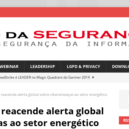
WEBINAR
LEADERSHIP
LGPD & PRIVACY
DOWNL
owdStrike é LEADER no Magic Quadrant do Gartner 2019
reacende alerta global sobre ciberameaças ao setor energético
atGPT entra na mira de campanhas de phishing
NOTÍCIAS
mes no WhatsApp privacidade ou novas oportunidades de golpes
reacende alerta global
s ao setor energético
RS
pfakes já enganam 90% dos brasileiros no trabalho
NOTÍCIAS