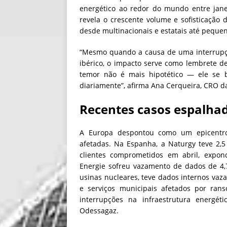
energético ao redor do mundo entre janei
revela o crescente volume e sofisticação
desde multinacionais e estatais até pequen
“Mesmo quando a causa de uma interrupçã
ibérico, o impacto serve como lembrete d
temor não é mais hipotético — ele se 
diariamente”, afirma Ana Cerqueira, CRO d
Recentes casos espalha
A Europa despontou como um epicentro
afetadas. Na Espanha, a Naturgy teve 2,
clientes comprometidos em abril, expond
Energie sofreu vazamento de dados de 4,7
usinas nucleares, teve dados internos vaz
e serviços municipais afetados por r
interrupções na infraestrutura energé
Odessagaz.