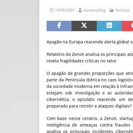
[ 30/07/2026 ]
O i
19/05/2025
mindsecblog
Notícias
[ 30/07/2026 ]
Go
Apagão na Europa reacende alerta global s
Relatório da ZenoX analisa os principais a
revela fragilidades críticas no setor
O apagão de grandes proporções que atin
parte da Península Ibérica no caos logísti
da sociedade moderna em relação à infraes
estejam sob investigação e as autori
cibernética, o episódio reacende um de
preparado para resistir a ataques digitais?
Com base nesse cenário, a ZenoX, startu
inteligência de ameaças contra fraudes 
analisa os principais incidentes cibern