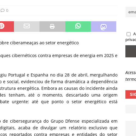
ncidente da OpenAI e o fim da nossa zona de conforto
ARTIGOS
0
lpes com QR Code entram em nova fase
NOTÍCIAS
A
priva
obre ciberameaças ao setor energético
taques cibernéticos contra empresas de energia em 2025 e
Acess
giu Portugal e Espanha no dia 28 de abril, mergulhando
termo
co e social, evidenciou de forma dramática a dependência
trutura energética. Embora as causas do incidente ainda
SI
dades tenham, até o momento, descartado uma origem
bate urgente: até que ponto o setor energético está
p de cibersegurança do Grupo Dfense especializada em
digitais, acaba de divulgar um relatório exclusivo que
éticos reportados contra empresas e entidades do setor