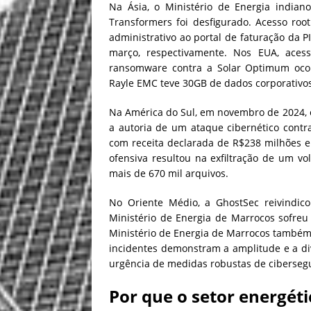
Na Ásia, o Ministério de Energia indian
Transformers foi desfigurado. Acesso roo
administrativo ao portal de faturação da 
março, respectivamente. Nos EUA, aces
ransomware contra a Solar Optimum ocor
Rayle EMC teve 30GB de dados corporativos
Na América do Sul, em novembro de 2024, 
a autoria de um ataque cibernético contra
com receita declarada de R$238 milhões e
ofensiva resultou na exfiltração de um vo
mais de 670 mil arquivos.
No Oriente Médio, a GhostSec reivindic
Ministério de Energia de Marrocos sofre
Ministério de Energia de Marrocos também 
incidentes demonstram a amplitude e a di
urgência de medidas robustas de ciberseg
Por que o setor energéti