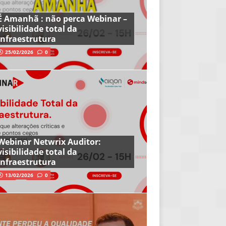
É Amanhã : não perca Webinar –
visibilidade total da
infraestrutura
25/02/2026
0
Webinar Netwrix Auditor:
visibilidade total da
infraestrutura
13/02/2026
0