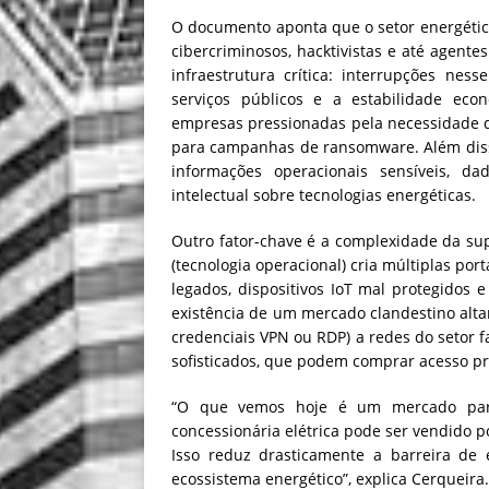
O documento aponta que o setor energétic
cibercriminosos, hacktivistas e até agentes
infraestrutura crítica: interrupções ne
serviços públicos e a estabilidade econ
empresas pressionadas pela necessidade d
para campanhas de ransomware. Além diss
informações operacionais sensíveis, d
intelectual sobre tecnologias energéticas.
Outro fator-chave é a complexidade da sup
(tecnologia operacional) cria múltiplas po
legados, dispositivos IoT mal protegidos e
existência de um mercado clandestino alta
credenciais VPN ou RDP) a redes do setor f
sofisticados, que podem comprar acesso pro
“O que vemos hoje é um mercado para
concessionária elétrica pode ser vendido 
Isso reduz drasticamente a barreira de
ecossistema energético”, explica Cerqueira.