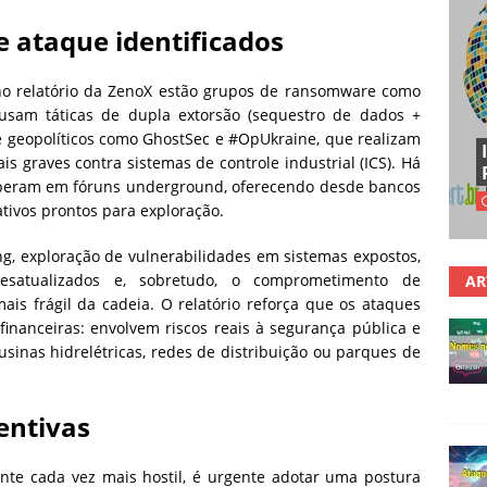
de ataque identificados
s no relatório da ZenoX estão grupos de ransomware como
e usam táticas de dupla extorsão (sequestro de dados +
 e geopolíticos como GhostSec e #OpUkraine, que realizam
 graves contra sistemas de controle industrial (ICS). Há
peram em fóruns underground, oferecendo desde bancos
ativos prontos para exploração.
ing, exploração de vulnerabilidades em sistemas expostos,
desatualizados e, sobretudo, o comprometimento de
AR
is frágil da cadeia. O relatório reforça que os ataques
nanceiras: envolvem riscos reais à segurança pública e
sinas hidrelétricas, redes de distribuição ou parques de
entivas
nte cada vez mais hostil, é urgente adotar uma postura