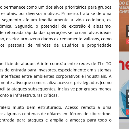
o permanece como um dos alvos prioritários para grupos
 estatais, por diversos motivos. Primeiro, trata-se de uma
sse segmento afetam imediatamente a vida cotidiana, os
ômica. Segundo, o potencial de extorsão é altíssimo,
e retomada rápida das operações se tornam alvos ideais
o, o setor armazena dados extremamente valiosos, como
ados pessoais de milhões de usuários e propriedade
erfície de ataque. A interconexão entre redes de TI e TO
rtas de entrada para invasores, especialmente em sistemas
 interfaces entre ambientes corporativos e industriais. A
mente ativo que comercializa acessos privilegiados (como
acilita ataques subsequentes, inclusive por grupos menos
nto a infraestruturas críticas.
lelo muito bem estruturado. Acesso remoto a uma
por algumas centenas de dólares em fóruns de cibercrime.
 entrada para ataques e amplia a ameaça para todo o