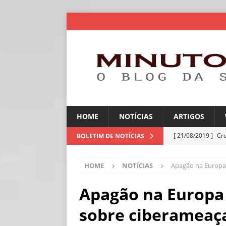
HOME
NOTÍCIAS
ARTIGOS
[ 21/08/2019 ]
Cr
BOLETIM DE NOTÍCIAS
ARTIGOS
HOME
NOTÍCIAS
Apagão na Europa 
[ 30/07/2026 ]
Ch
[ 30/07/2026 ]
No
Apagão na Europa 
ARTIGOS
sobre ciberameaça
[ 30/07/2026 ]
Dee