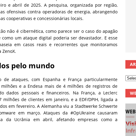
ro e abril de 2025. A pesquisa, organizada por região,
 das ofensivas contra operadoras de energia, abrangendo
as cooperativas e concessionárias locais.
o não é cibernética, como parece ser o caso do apagão
e como um ataque digital poderia ser devastador. E esse
baseia em casos reais e recorrentes que monitoramos
a ZenoX.
dos pelo mundo
AR
 de ataques, com Espanha e França particularmente
5 milhões e a Endesa mais de 4 milhões de registros de
o dados pessoais e financeiros. Na França, a Leclerc
WE
 milhões de clientes em janeiro, e a EDF/DPIH, ligada a
ados em fevereiro. A Alemanha viu a Stadtwerke Schwerte
ansomware em março. Ataques da #OpUkraine causaram
tica da Ucrânia em abril, afetando empresas como a