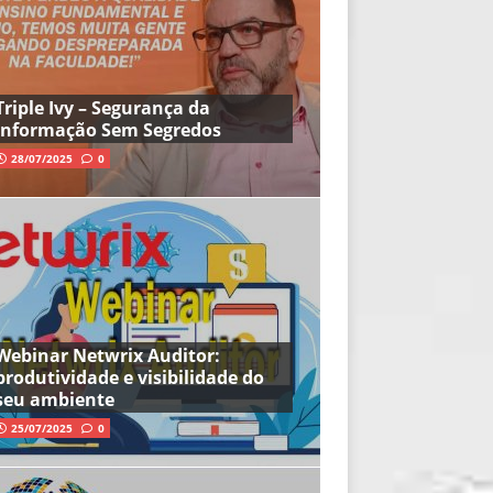
Triple Ivy – Segurança da
Informação Sem Segredos
28/07/2025
0
Webinar Netwrix Auditor:
produtividade e visibilidade do
seu ambiente
25/07/2025
0