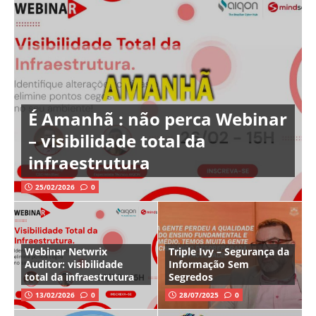
É Amanhã : não perca Webinar
– visibilidade total da
infraestrutura
25/02/2026
0
Webinar Netwrix
Triple Ivy – Segurança da
Auditor: visibilidade
Informação Sem
total da infraestrutura
Segredos
13/02/2026
0
28/07/2025
0