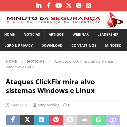
HOME
NOTÍCIAS
ARTIGOS
WEBINAR
LEADERSHIP
LGPD & PRIVACY
DOWNLOAD
CONTATE-NOS
MINDSEC
HOME
NOTÍCIAS
Ataques ClickFix mira alvo sistemas
Windows e Linux
Ataques ClickFix mira alvo
sistemas Windows e Linux
14/05/2025
mindsecblog
0