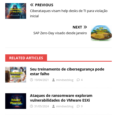
PREVIOUS
Ciberataques visam help desks de TI para violação
inicial
NEXT
SAP Zero-Day visado desde janeiro
RELATED ARTICLES
Seu treinamento de cibersegurança pode
estar falho
19/04/2021
mindsecblog
4
Ataques de ransomware exploram
vulnerabilidades do VMware ESXi
31/05/2024
mindsecblog
9