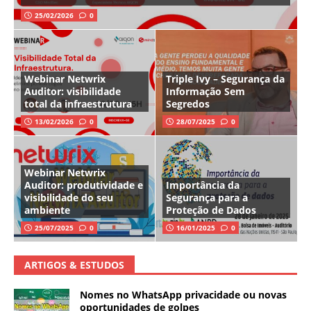
25/02/2026
0
Webinar Netwrix
Triple Ivy – Segurança da
Auditor: visibilidade
Informação Sem
total da infraestrutura
Segredos
13/02/2026
0
28/07/2025
0
Webinar Netwrix
Auditor: produtividade e
Importância da
visibilidade do seu
Segurança para a
ambiente
Proteção de Dados
25/07/2025
0
16/01/2025
0
ARTIGOS & ESTUDOS
Nomes no WhatsApp privacidade ou novas
oportunidades de golpes