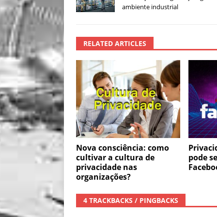
ambiente industrial
RELATED ARTICLES
Nova consciência: como
Privac
cultivar a cultura de
pode se
privacidade nas
Facebo
organizações?
4 TRACKBACKS / PINGBACKS