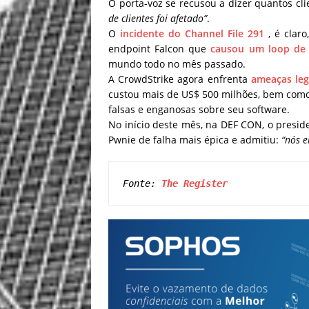
O porta-voz se recusou a dizer quantos cl
de clientes foi afetado”
.
O
incidente do Channel File 291
, é claro
endpoint Falcon que
causou um loop de i
mundo todo no mês passado.
A CrowdStrike agora enfrenta
ameaças leg
custou mais de US$ 500 milhões, bem co
falsas e enganosas sobre seu software.
No início deste mês, na DEF CON, o presid
Pwnie de falha mais épica e admitiu:
“nós e
Fonte: 
The Register