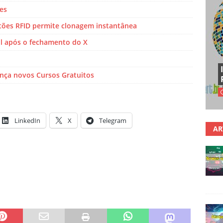
es
tões RFID permite clonagem instantânea
l após o fechamento do X
ança novos Cursos Gratuitos
LinkedIn
X
Telegram
AR