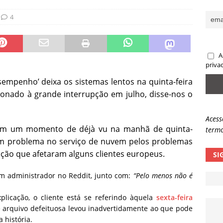
sas promessas de emprego na Meta, Disney, Coca-Cola e Spotify
4
 guardrails, a autonomia da IA se torna um risco
NOTÍCIAS
A
eleva taxa de sucesso de phishing para 54%
NOTÍCIAS
priva
sempenho’ deixa os sistemas lentos na quinta-feira
ionado à grande interrupção em julho, disse-nos o
Acess
eram um momento de déjà vu na manhã de quinta-
termo
um problema no serviço de nuvem pelos problemas
ação que afetaram alguns clientes europeus.
SI
 administrador no Reddit, junto com:
“Pelo menos não é
licação, o cliente está se referindo àquela
sexta-feira
 arquivo defeituosa levou inadvertidamente ao que pode
 história.