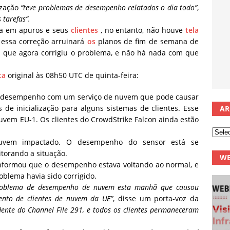
ização
“teve problemas de desempenho relatados o dia todo”
,
 tarefas”.
ça em apuros e seus
clientes
, no entanto, não houve
tela
essa correção arruinará
os
planos de fim de semana de
z que agora corrigiu o problema, e não há nada com que
ta
original às 08h50 UTC de quinta-feira:
e desempenho com um serviço de nuvem que pode causar
e inicialização para alguns sistemas de clientes. Esse
AR
vem EU-1. Os clientes do CrowdStrike Falcon ainda estão
nuvem impactado. O desempenho do sensor está se
torando a situação.
WE
informou que o desempenho estava voltando ao normal, e
blema havia sido corrigido.
 problema de desempenho de nuvem esta manhã que causou
nto de clientes de nuvem da UE”
, disse um porta-voz da
dente do Channel File 291, e todos os clientes permaneceram