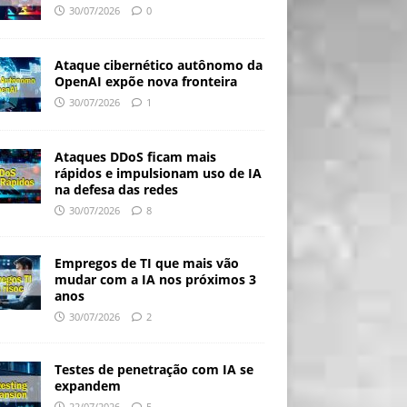
30/07/2026
0
Ataque cibernético autônomo da
OpenAI expõe nova fronteira
30/07/2026
1
Ataques DDoS ficam mais
rápidos e impulsionam uso de IA
na defesa das redes
30/07/2026
8
Empregos de TI que mais vão
mudar com a IA nos próximos 3
anos
30/07/2026
2
Testes de penetração com IA se
expandem
22/07/2026
5