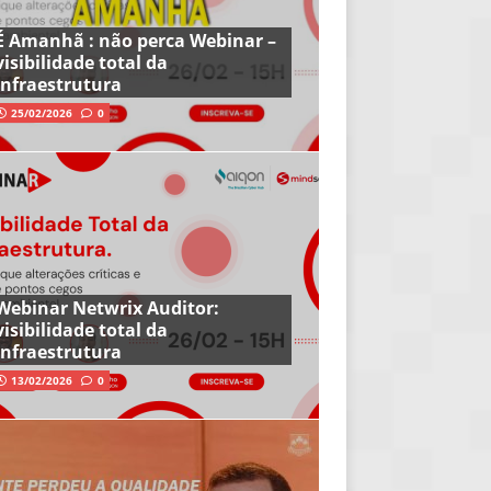
É Amanhã : não perca Webinar –
visibilidade total da
infraestrutura
25/02/2026
0
Webinar Netwrix Auditor:
visibilidade total da
infraestrutura
13/02/2026
0