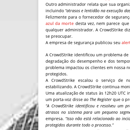
Outro administrador relata que sua organ
incluindo
“atrasos e lentidão na execução das
Felizmente para o fornecedor de seguran
azul da morte
desta vez, nem parece que 
qualquer administrador. A CrowdStrike di
se preocupar.
A empresa de segurança publicou seu
aler
A CrowdStrike identificou um problema d
degradação do desempenho e dos tempos d
problema impactou os clientes em nossa nu
protegidos.
A CrowdStrike escalou o serviço de 
estabilizando. A CrowdStrike continua moni
Uma atualização de status às 12h20 UTC 
um porta-voz disse
ao The Register
que o pro
“A CrowdStrike identificou e resolveu um
atrasos no sistema para um pequeno segme
empresa.
“Isso não está relacionado ao inci
protegidos durante todo o processo.”