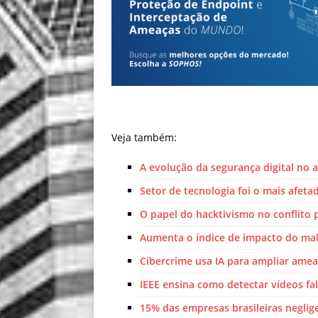
Veja também:
A evolução da segurança digital no 
Setor de tecnologia foi o mais afeta
O papel do hacktivismo no conflito p
Aumenta o índice de impacto do mal
Cibercrime usa IA para ampliar ame
IEEE ensina como detectar vídeos fa
15% das empresas brasileiras negli