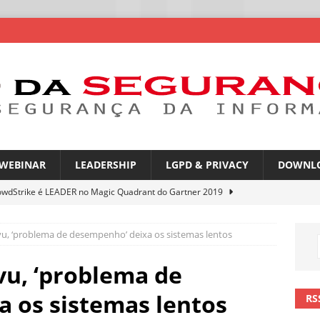
WEBINAR
LEADERSHIP
LGPD & PRIVACY
DOWNL
owdStrike é LEADER no Magic Quadrant do Gartner 2019
vu, ‘problema de desempenho’ deixa os sistemas lentos
rica Latina é a segunda região mais exposta a ciberameaças
ÍCIAS
vu, ‘problema de
amplia desafio de segurança e governança nas redes corporativas
 os sistemas lentos
RS