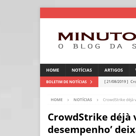
HOME
NOTÍCIAS
ARTIGOS
[ 21/08/2019 ]
Cr
BOLETIM DE NOTÍCIAS
ARTIGOS
HOME
NOTÍCIAS
CrowdStrike déjà 
[ 06/08/2026 ]
Amé
industriais
NOT
CrowdStrike déjà 
[ 06/08/2026 ]
IA 
desempenho’ deixa
NOTÍCIAS