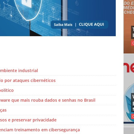
ambiente industrial
do por ataques cibernéticos
olítico
ware que mais rouba dados e senhas no Brasil
aças
lsos e preservar privacidade
genciam treinamento em cibersegurança