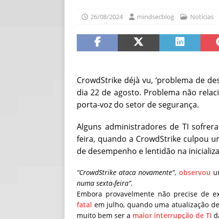
[ 06/08/2026 ]
Fal
26/08/2024
mindsecblog
Notícias
NOTÍCIAS
[ 06/08/2026 ]
Sem
[ 06/08/2026 ]
IA 
CrowdStrike déjà vu, ‘problema de de
dia 22 de agosto. Problema não relac
porta-voz do setor de segurança.
Alguns administradores de TI sofr
feira, quando a CrowdStrike culpou 
de desempenho e lentidão na inicializ
“CrowdStrike ataca novamente”
,
observou
um
numa sexta-feira”.
Embora provavelmente não precise de exp
fatal
em julho, quando uma atualização de
muito bem ser a
maior interrupção de TI
da