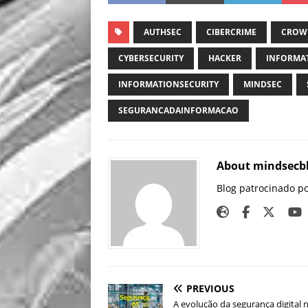
AUTHSEC
CIBERCRIME
CROW
CYBERSECURITY
HACKER
INFORMA
INFORMATIONSECURITY
MINDSEC
SEGURANCADAINFORMACAO
About mindsecb
Blog patrocinado p
PREVIOUS
A evolução da segurança digital 