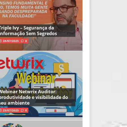
Triple Ivy – Segurança da
Informação Sem Segredos
28/07/2025
0
Webinar Netwrix Auditor:
produtividade e visibilidade do
seu ambiente
25/07/2025
0