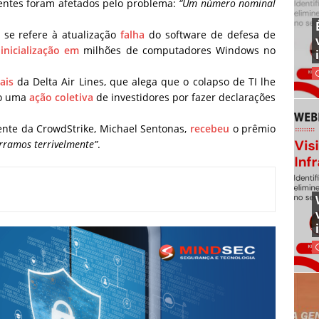
ientes foram afetados pelo problema:
“Um número nominal
, se refere à atualização
falha
do software de defesa de
nicialização em
milhões de computadores Windows no
ais
da Delta Air Lines, que alega que o colapso de TI lhe
mo uma
ação coletiva
de investidores por fazer declarações
ente da CrowdStrike, Michael Sentonas,
recebeu
o prêmio
rramos terrivelmente”
.