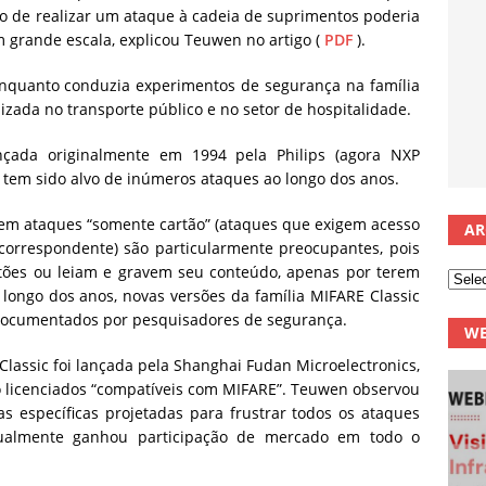
o de realizar um ataque à cadeia de suprimentos poderia
 grande escala, explicou Teuwen no artigo (
PDF
).
nquanto conduzia experimentos de segurança na família
izada no transporte público e no setor de hospitalidade.
ançada originalmente em 1994 pela Philips (agora NXP
 tem sido alvo de inúmeros ataques ao longo dos anos.
em ataques “somente cartão” (ataques que exigem acesso
AR
 correspondente) são particularmente preocupantes, pois
tões ou leiam e gravem seu conteúdo, apenas por terem
 longo dos anos, novas versões da família MIFARE Classic
s documentados por pesquisadores de segurança.
WE
lassic foi lançada pela Shanghai Fudan Microelectronics,
ão licenciados “compatíveis com MIFARE”. Teuwen observou
s específicas projetadas para frustrar todos os ataques
ualmente ganhou participação de mercado em todo o