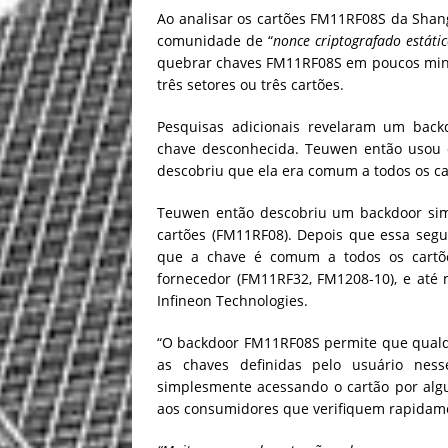
Ao analisar os cartões FM11RF08S da Sha
comunidade de “
nonce criptografado estátic
quebrar chaves FM11RF08S em poucos minu
três setores ou três cartões.
Pesquisas adicionais revelaram um bac
chave desconhecida. Teuwen então usou o
descobriu que ela era comum a todos os c
Teuwen então descobriu um backdoor simi
cartões (FM11RF08). Depois que essa seg
que a chave é comum a todos os cart
fornecedor (FM11RF32, FM1208-10), e até
Infineon Technologies.
“O backdoor FM11RF08S permite que qual
as chaves definidas pelo usuário ness
simplesmente acessando o cartão por alg
aos consumidores que verifiquem rapidamen