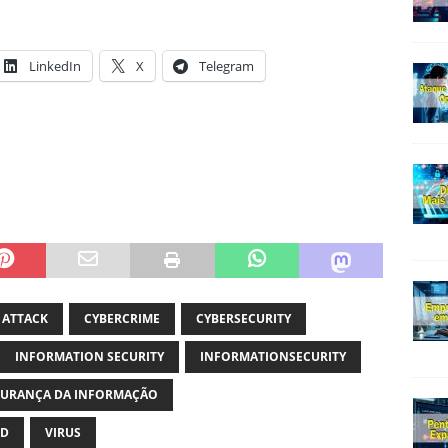
LinkedIn
X
Telegram
 ATTACK
CYBERCRIME
CYBERSECURITY
INFORMATION SECURITY
INFORMATIONSECURITY
GURANÇA DA INFORMAÇÃO
RD
VIRUS