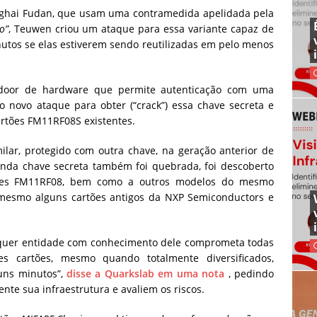
nghai Fudan, que usam uma contramedida apelidada pela
o”
, Teuwen criou um ataque para essa variante capaz de
tos se elas estiverem sendo reutilizadas em pelo menos
kdoor de hardware que permite autenticação com uma
 novo ataque para obter (“crack”) essa chave secreta e
artões FM11RF08S existentes.
lar, protegido com outra chave, na geração anterior de
unda chave secreta também foi quebrada, foi descoberto
ões FM11RF08, bem como a outros modelos do mesmo
 mesmo alguns cartões antigos da NXP Semiconductors e
quer entidade com conhecimento dele comprometa todas
es cartões, mesmo quando totalmente diversificados,
uns minutos”,
disse a Quarkslab em uma nota
, pedindo
te sua infraestrutura e avaliem os riscos.