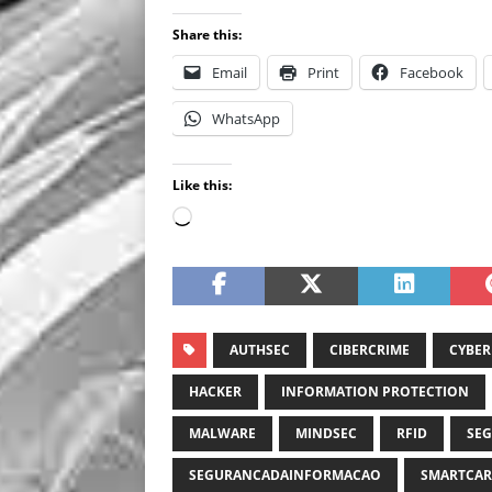
Share this:
Email
Print
Facebook
WhatsApp
Like this:
AUTHSEC
CIBERCRIME
CYBER
HACKER
INFORMATION PROTECTION
MALWARE
MINDSEC
RFID
SE
SEGURANCADAINFORMACAO
SMARTCA