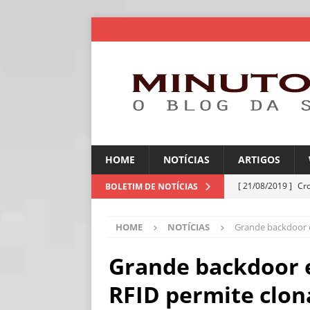
HOME
NOTÍCIAS
ARTIGOS
[ 21/08/2019 ]
Cr
BOLETIM DE NOTÍCIAS
ARTIGOS
HOME
NOTÍCIAS
Grande backdoor 
[ 06/08/2026 ]
Amé
industriais
NOT
Grande backdoor 
[ 06/08/2026 ]
IA 
RFID permite clo
NOTÍCIAS