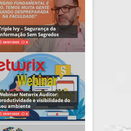
Triple Ivy – Segurança da
Informação Sem Segredos
28/07/2025
0
Webinar Netwrix Auditor:
produtividade e visibilidade do
seu ambiente
25/07/2025
0