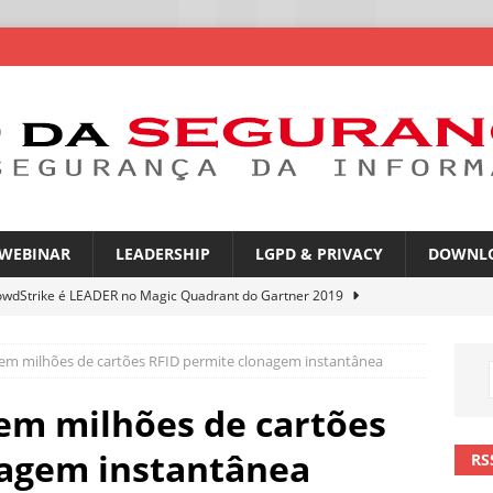
WEBINAR
LEADERSHIP
LGPD & PRIVACY
DOWNL
owdStrike é LEADER no Magic Quadrant do Gartner 2019
em milhões de cartões RFID permite clonagem instantânea
rica Latina é a segunda região mais exposta a ciberameaças
ÍCIAS
em milhões de cartões
amplia desafio de segurança e governança nas redes corporativas
nagem instantânea
RS