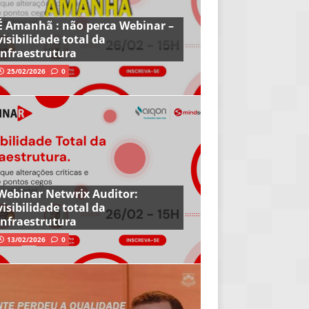
É Amanhã : não perca Webinar –
visibilidade total da
infraestrutura
25/02/2026
0
Webinar Netwrix Auditor:
visibilidade total da
infraestrutura
13/02/2026
0