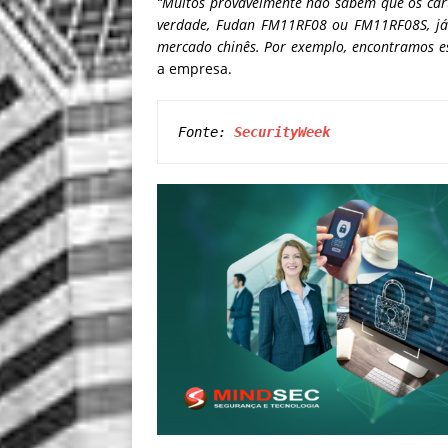
“Muitos provavelmente não sabem que os cart
verdade, Fudan FM11RF08 ou FM11RF08S, já q
mercado chinês. Por exemplo, encontramos es
a empresa.
Fonte: 
SecurityWeek