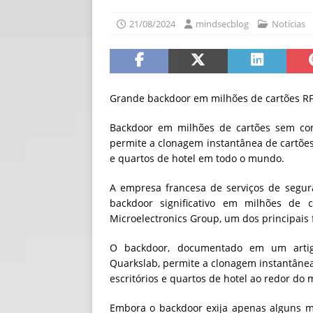
[ 06/08/2026 ]
Fal
21/08/2024
mindsecblog
Notícias
NOTÍCIAS
[ 06/08/2026 ]
Sem
[ 06/08/2026 ]
IA 
Grande backdoor em milhões de cartões R
Backdoor em milhões de cartões sem con
permite a clonagem instantânea de cartões i
e quartos de hotel em todo o mundo.
A empresa francesa de serviços de segu
backdoor significativo em milhões de 
Microelectronics Group, um dos principais 
O backdoor, documentado em um artig
Quarkslab, permite a clonagem instantânea 
escritórios e quartos de hotel ao redor do
Embora o backdoor exija apenas alguns m