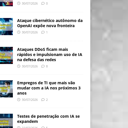
30/07/2026
0
Ataque cibernético autônomo da
OpenAI expõe nova fronteira
30/07/2026
1
Ataques DDoS ficam mais
rápidos e impulsionam uso de IA
na defesa das redes
30/07/2026
8
Empregos de TI que mais vão
mudar com a IA nos próximos 3
anos
30/07/2026
2
Testes de penetração com IA se
expandem
22/07/2026
5