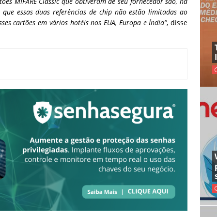
ões MIFARE Classic que obtiveram de seu fornecedor são, na
ue essas duas referências de chip não estão limitadas ao
ses cartões em vários hotéis nos EUA, Europa e Índia”
, disse