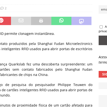
sas promessas de emprego na Meta, Disney, Coca-Cola e Spotify
2
 guardrails, a autonomia da IA se torna um risco
NOTÍCIAS
A
eleva taxa de sucesso de phishing para 54%
NOTÍCIAS
priva
FID permite clonagem instantânea.
tato produzidos pela Shanghai Fudan Microelectronics
nteligentes RFID usados ​​para abrir portas de escritórios
Acess
termo
rança Quarkslab fez uma descoberta surpreendente: um
cartões sem contato fabricados pelo Shanghai Fudan
SI
fabricantes de chips na China.
o de pesquisa do pesquisador Philippe Teuwen do
de cartões inteligentes RFID usados ​​para abrir portas de
 mundo.
inutos de proximidade física de um cartão afetado para