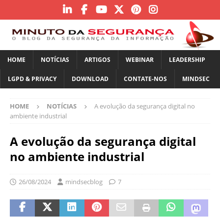
HOME
NOTÍCIAS
ARTIGOS
WEBINAR
LEADERSHIP
LGPD & PRIVACY
DOWNLOAD
CONTATE-NOS
MINDSEC
HOME
NOTÍCIAS
A evolução da segurança digital no
ambiente industrial
A evolução da segurança digital
no ambiente industrial
26/08/2024
mindsecblog
7