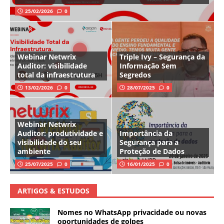
25/02/2026
0
Webinar Netwrix
Triple Ivy – Segurança da
Auditor: visibilidade
Informação Sem
total da infraestrutura
Segredos
13/02/2026
0
28/07/2025
0
Webinar Netwrix
Auditor: produtividade e
Importância da
visibilidade do seu
Segurança para a
ambiente
Proteção de Dados
25/07/2025
0
16/01/2025
0
ARTIGOS & ESTUDOS
Nomes no WhatsApp privacidade ou novas
oportunidades de golpes