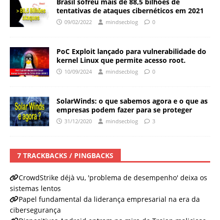
Brasil sofreu mais de 88,5 bilhões de
tentativas de ataques cibernéticos em 2021
09/02/2022
mindsecblog
0
PoC Exploit lançado para vulnerabilidade do
kernel Linux que permite acesso root.
10/09/2024
mindsecblog
0
SolarWinds: o que sabemos agora e o que as
empresas podem fazer para se proteger
31/12/2020
mindsecblog
3
7 TRACKBACKS / PINGBACKS
CrowdStrike déjà vu, 'problema de desempenho' deixa os
sistemas lentos
Papel fundamental da liderança empresarial na era da
cibersegurança