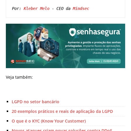
Por: 
Kleber Melo
 - CEO da 
Mindsec
Veja também:
LGPD no setor bancário
20 exemplos práticos e reais de aplicação da LGPD
O que é o KYC (Know Your Customer)
Novos ataques criam novas soluções contra DDoS