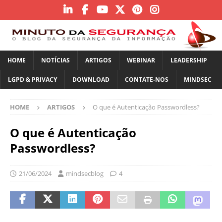
HOME
NOTÍCIAS
ARTIGOS
WEBINAR
LEADERSHIP
LGPD & PRIVACY
DOWNLOAD
CONTATE-NOS
MINDSEC
HOME
ARTIGOS
O que é Autenticação Passwordless?
O que é Autenticação
Passwordless?
21/06/2024
mindsecblog
4