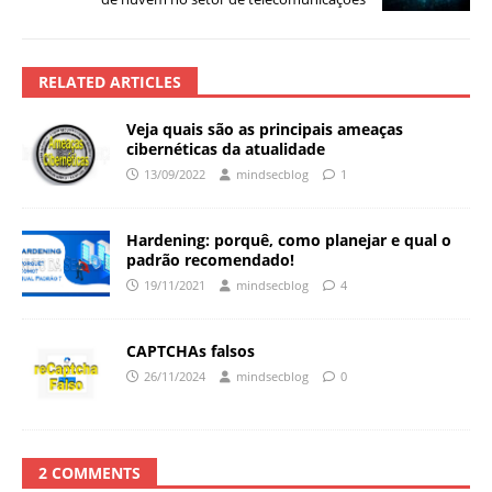
RELATED ARTICLES
Veja quais são as principais ameaças
cibernéticas da atualidade
13/09/2022
mindsecblog
1
Hardening: porquê, como planejar e qual o
padrão recomendado!
19/11/2021
mindsecblog
4
CAPTCHAs falsos
26/11/2024
mindsecblog
0
2 COMMENTS