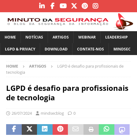
HOME
NOTÍCIAS
ARTIGOS
WEBINAR
LEADERSHIP
LGPD & PRIVACY
DOWNLOAD
CONTATE-NOS
MINDSEC
HOME
ARTIGOS
LGPD é desafio para profissionais de
tecnologia
LGPD é desafio para profissionais
de tecnologia
26/07/2024
mindsecblog
0