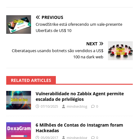
PREVIOUS
CrowdStrike está oferecendo um vale-presente
UberEats de US$ 10
NEXT
Ciberataques usando botnets são vendidos a US$
100 na dark web
RELATED ARTICLES
Vulnerabilidade no Zabbix Agent permite
escalada de privilégios
07/10/2025
mindsecblog
0
6 Milhões de Contas do Instagram foram
Hackeadas
05/09/2017
mindsecblog
0