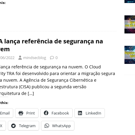
his:
A lança referência de segurança na
vem
/06/2022
mindsecblog
0
lança referência de segurança na nuvem. O Cloud
ity TRA foi desenvolvido para orientar a migração segura
a nuvem. A Agência de Segurança Cibernética e
estrutura (CISA) publicou a segunda versão
rquitetura de
[…]
this:
Email
Print
Facebook
LinkedIn
X
Telegram
WhatsApp