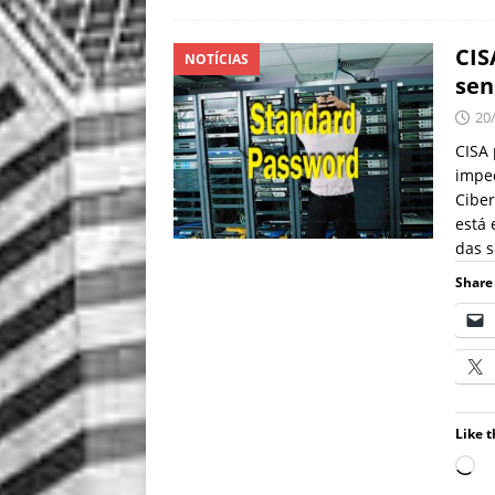
CIS
NOTÍCIAS
sen
20
CISA 
imped
Ciber
está 
das 
Share 
Like t