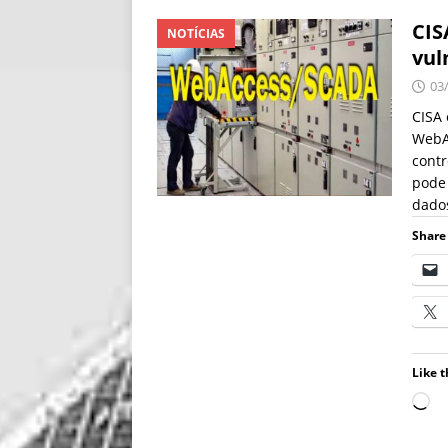
CIS
NOTÍCIAS
vul
03
CISA 
WebA
contr
pode 
dados
Share 
Like t