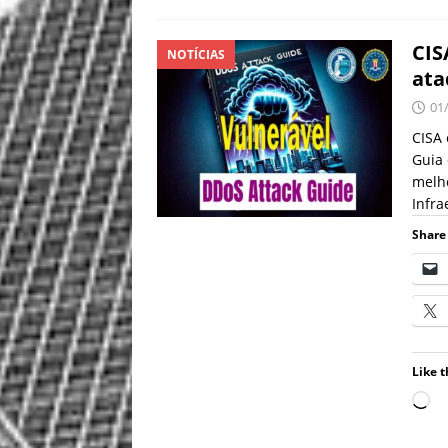
CIS
NOTÍCIAS
ata
01
CISA 
Guia 
melho
Infra
Share 
Like t