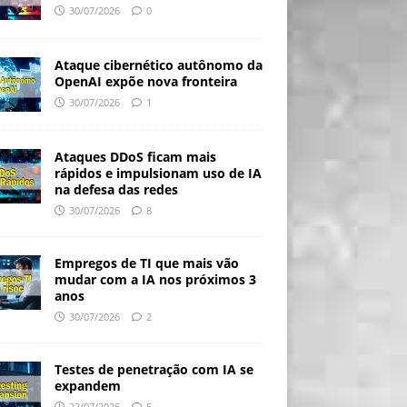
30/07/2026
0
Ataque cibernético autônomo da
OpenAI expõe nova fronteira
30/07/2026
1
Ataques DDoS ficam mais
rápidos e impulsionam uso de IA
na defesa das redes
30/07/2026
8
Empregos de TI que mais vão
mudar com a IA nos próximos 3
anos
30/07/2026
2
Testes de penetração com IA se
expandem
22/07/2026
5