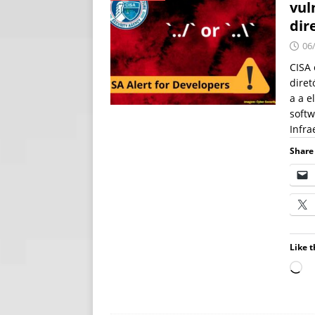
vul
[ 06/08/2026 ]
Fal
dir
NOTÍCIAS
06
[ 06/08/2026 ]
Sem
CISA 
diret
[ 06/08/2026 ]
IA 
a a e
softw
Infra
Share 
Like t