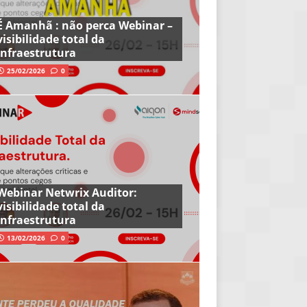
É Amanhã : não perca Webinar –
visibilidade total da
infraestrutura
25/02/2026
0
Webinar Netwrix Auditor:
visibilidade total da
infraestrutura
13/02/2026
0