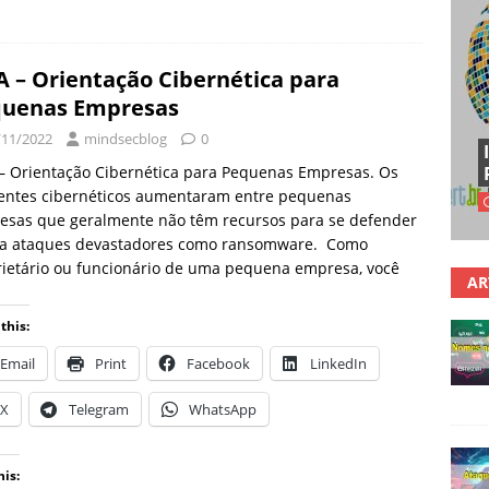
A – Orientação Cibernética para
uenas Empresas
/11/2022
mindsecblog
0
– Orientação Cibernética para Pequenas Empresas. Os
dentes cibernéticos aumentaram entre pequenas
esas que geralmente não têm recursos para se defender
ra ataques devastadores como ransomware. Como
ietário ou funcionário de uma pequena empresa, você
AR
this:
Email
Print
Facebook
LinkedIn
X
Telegram
WhatsApp
his: