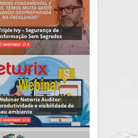
Triple Ivy – Segurança da
Informação Sem Segredos
28/07/2025
0
Webinar Netwrix Auditor:
produtividade e visibilidade do
seu ambiente
25/07/2025
0