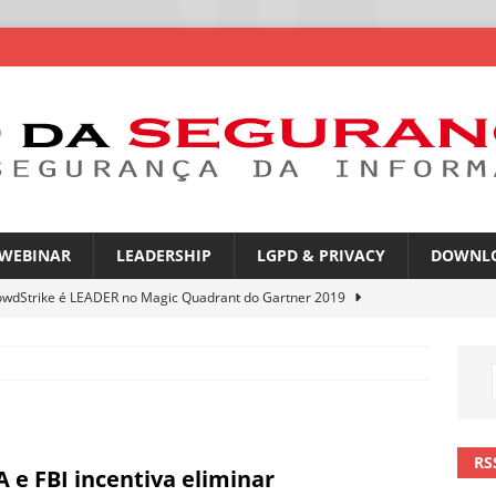
WEBINAR
LEADERSHIP
LGPD & PRIVACY
DOWNL
owdStrike é LEADER no Magic Quadrant do Gartner 2019
rica Latina é a segunda região mais exposta a ciberameaças
ÍCIAS
amplia desafio de segurança e governança nas redes corporativas
RS
A e FBI incentiva eliminar