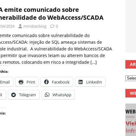
A emite comunicado sobre
nerabilidade do WebAccess/SCADA
/04/2024
mindsecblog
0
emite comunicado sobre vulnerabilidade do
ccess/SCADA: injeção de SQL ameaça sistemas de
ole industrial. A vulnerabilidade do WebAccess/SCADA
permitir que invasores leiam ou alterem bancos de
 remotos, colocando em risco a integridade
[…]
AR
this:
Email
Print
Facebook
LinkedIn
WE
X
Telegram
WhatsApp
his: