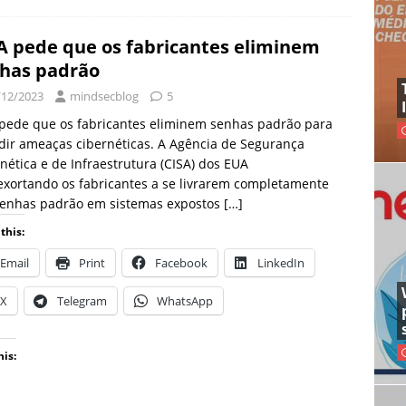
A pede que os fabricantes eliminem
has padrão
/12/2023
mindsecblog
5
pede que os fabricantes eliminem senhas padrão para
ir ameaças cibernéticas. A Agência de Segurança
nética e de Infraestrutura (CISA) dos EUA
exortando os fabricantes a se livrarem completamente
senhas padrão em sistemas expostos
[…]
this:
Email
Print
Facebook
LinkedIn
X
Telegram
WhatsApp
his: