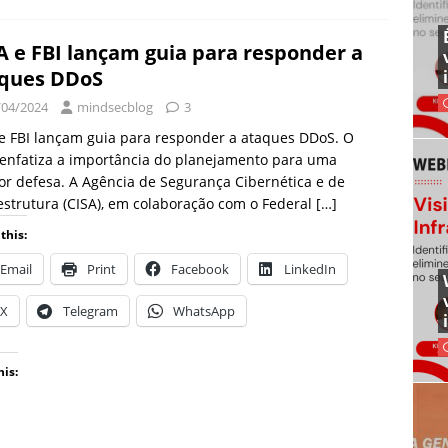
A e FBI lançam guia para responder a
ques DDoS
/04/2024
mindsecblog
3
e FBI lançam guia para responder a ataques DDoS. O
enfatiza a importância do planejamento para uma
r defesa. A Agência de Segurança Cibernética e de
estrutura (CISA), em colaboração com o Federal
[…]
this:
Email
Print
Facebook
LinkedIn
X
Telegram
WhatsApp
his: