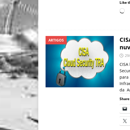
Like t
CIS
ARTIGOS
nu
29
CISA 
Secur
para 
Infra
da A
Share 