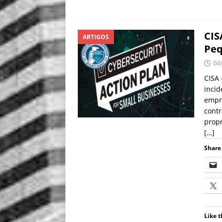
CIS
ARTIGOS
Peq
04
CISA 
inci
empr
cont
propr
[…]
Share 
Like t