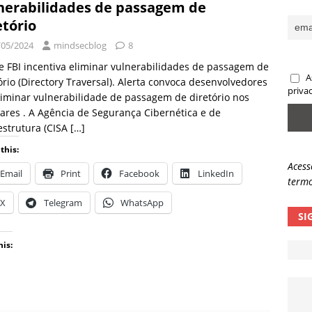
nerabilidades de passagem de
sas promessas de emprego na Meta, Disney, Coca-Cola e Spotify
etório
/05/2024
mindsecblog
8
 guardrails, a autonomia da IA se torna um risco
NOTÍCIAS
e FBI incentiva eliminar vulnerabilidades de passagem de
A
ório (Directory Traversal). Alerta convoca desenvolvedores
eleva taxa de sucesso de phishing para 54%
NOTÍCIAS
priva
liminar vulnerabilidade de passagem de diretório nos
ares . A Agência de Segurança Cibernética e de
estrutura (CISA
[…]
this:
Acess
Email
Print
Facebook
LinkedIn
termo
X
Telegram
WhatsApp
SI
his: