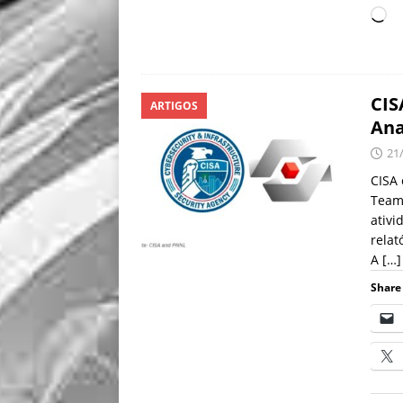
CIS
ARTIGOS
Ana
21
CISA 
Teams
ativi
relat
A
[…]
Share 