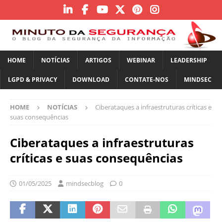
HOME
NOTÍCIAS
ARTIGOS
WEBINAR
LEADERSHIP
LGPD & PRIVACY
DOWNLOAD
CONTATE-NOS
MINDSEC
HOME
NOTÍCIAS
Ciberataques a infraestruturas críticas e
suas consequências
Ciberataques a infraestruturas
críticas e suas consequências
01/05/2025
mindsecblog
0