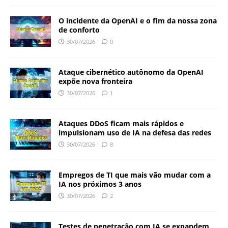
O incidente da OpenAI e o fim da nossa zona
de conforto
30/07/2026
0
Ataque cibernético autônomo da OpenAI
expõe nova fronteira
30/07/2026
1
Ataques DDoS ficam mais rápidos e
impulsionam uso de IA na defesa das redes
30/07/2026
8
Empregos de TI que mais vão mudar com a
IA nos próximos 3 anos
30/07/2026
2
Testes de penetração com IA se expandem