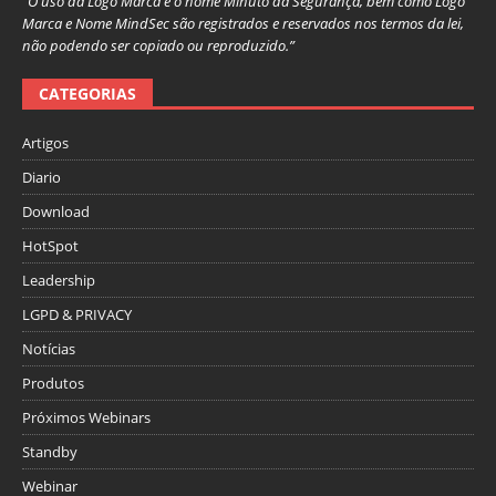
“O uso da Logo Marca e o nome Minuto da Segurança, bem como Logo
Marca e Nome MindSec são registrados e reservados nos termos da lei,
não podendo ser copiado ou reproduzido.”
CATEGORIAS
Artigos
Diario
Download
HotSpot
Leadership
LGPD & PRIVACY
Notícias
Produtos
Próximos Webinars
Standby
Webinar