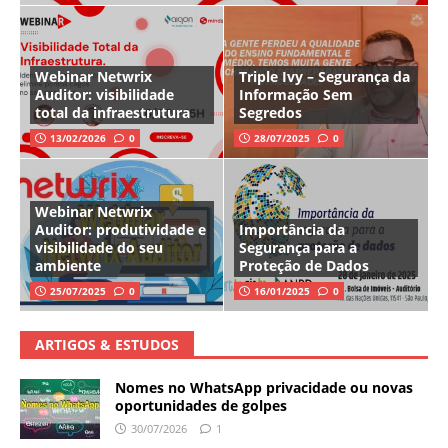
Webinar Netwrix
Triple Ivy – Segurança da
Auditor: visibilidade
Informação Sem
total da infraestrutura
Segredos
13/02/2026
0
28/07/2025
0
Webinar Netwrix
Auditor: produtividade e
Importância da
visibilidade do seu
Segurança para a
ambiente
Proteção de Dados
25/07/2025
0
16/01/2025
0
ARTIGOS & ESTUDOS
Nomes no WhatsApp privacidade ou novas
oportunidades de golpes
30/07/2026
1