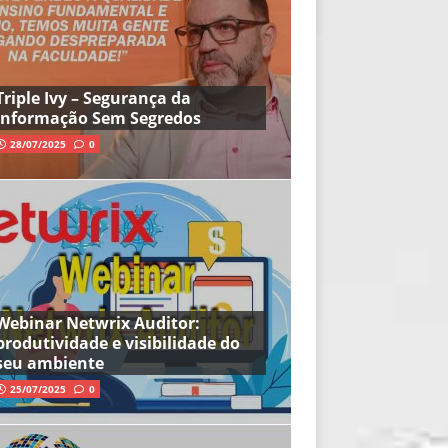
Triple Ivy – Segurança da
Informação Sem Segredos
28/07/2025
0
Webinar Netwrix Auditor:
produtividade e visibilidade do
seu ambiente
25/07/2025
0