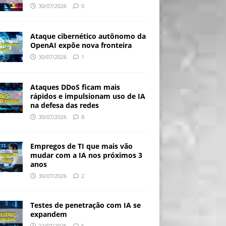
30/07/2026
0
Ataque cibernético autônomo da
OpenAI expõe nova fronteira
30/07/2026
1
Ataques DDoS ficam mais
rápidos e impulsionam uso de IA
na defesa das redes
30/07/2026
8
Empregos de TI que mais vão
mudar com a IA nos próximos 3
anos
30/07/2026
2
Testes de penetração com IA se
expandem
22/07/2026
5