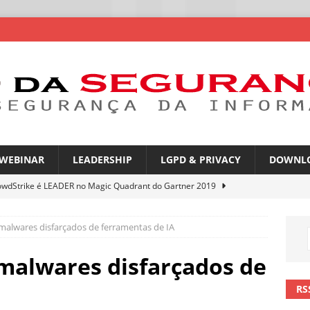
WEBINAR
LEADERSHIP
LGPD & PRIVACY
DOWNL
owdStrike é LEADER no Magic Quadrant do Gartner 2019
alwares disfarçados de ferramentas de IA
rica Latina é a segunda região mais exposta a ciberameaças
ÍCIAS
malwares disfarçados de
amplia desafio de segurança e governança nas redes corporativas
RS