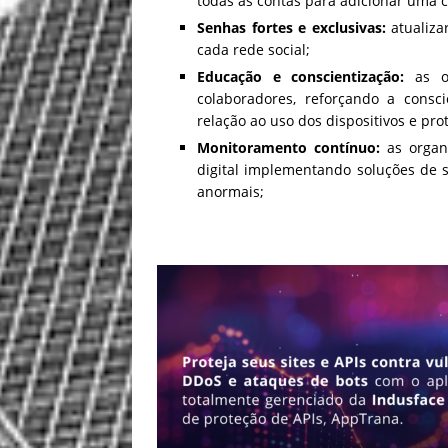
todas as contas para adicionar uma 
Senhas fortes e exclusivas:
atualizar
cada rede social;
Educação e conscientização:
as or
colaboradores, reforçando a consc
relação ao uso dos dispositivos e pr
Monitoramento contínuo:
as organ
digital implementando soluções de 
anormais;