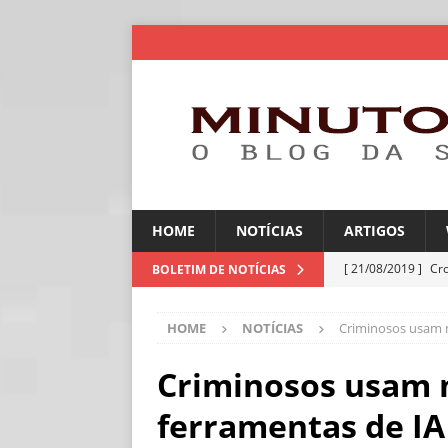
HOME
NOTÍCIAS
ARTIGOS
[ 21/08/2019 ]
Cr
BOLETIM DE NOTÍCIAS
ARTIGOS
HOME
NOTÍCIAS
Criminosos usam m
[ 06/08/2026 ]
Amé
industriais
NOT
Criminosos usam 
[ 06/08/2026 ]
IA 
ferramentas de IA
NOTÍCIAS