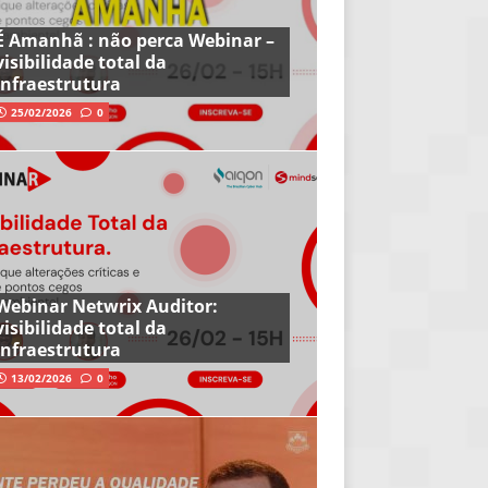
É Amanhã : não perca Webinar –
visibilidade total da
infraestrutura
25/02/2026
0
Webinar Netwrix Auditor:
visibilidade total da
infraestrutura
13/02/2026
0