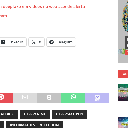
 deepfake em vídeos na web acende alerta
gram
LinkedIn
X
Telegram
AR
 ATTACK
CYBERCRIME
CYBERSECURITY
INFORMATION PROTECTION