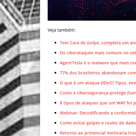
Veja também:
Tem Cara de Golpe, completa um an
Os ciberataques mais comuns no set
AgentTesla é o malware que mais rou
77% dos brasileiros abandonam comp
O que é um ataque DDoS? Tipos, ex
Como a cibersegurança protege (ta
8 tipos de ataques que um WAF foi 
Webinar: Decodificando a conformid
Como evitar golpes e roubo de dado
Retorno ao presencial motivaria tr