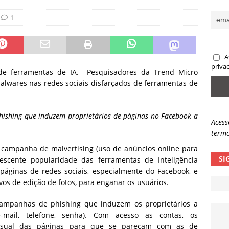
sas promessas de emprego na Meta, Disney, Coca-Cola e Spotify
1
 guardrails, a autonomia da IA se torna um risco
NOTÍCIAS
A
eleva taxa de sucesso de phishing para 54%
NOTÍCIAS
priva
de ferramentas de IA. Pesquisadores da Trend Micro
alwares nas redes sociais disfarçados de ferramentas de
ishing que induzem proprietários de páginas no Facebook a
Acess
termo
da campanha de malvertising (uso de anúncios online para
SI
escente popularidade das ferramentas de Inteligência
r páginas de redes sociais, especialmente do Facebook, e
vos de edição de fotos, para enganar os usuários.
ampanhas de phishing que induzem os proprietários a
e-mail, telefone, senha). Com acesso as contas, os
visual das páginas para que se pareçam com as de