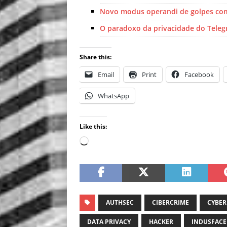
Novo modus operandi de golpes com
O paradoxo da privacidade do Tele
Share this:
Email
Print
Facebook
WhatsApp
Like this:
AUTHSEC
CIBERCRIME
CYBER
DATA PRIVACY
HACKER
INDUSFACE