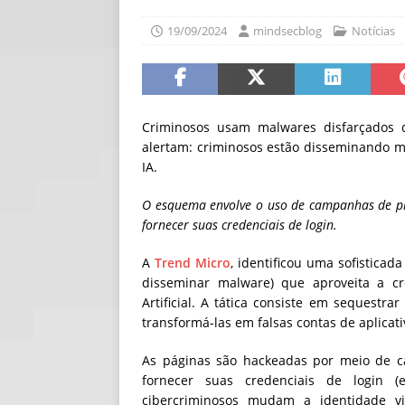
[ 06/08/2026 ]
Fal
19/09/2024
mindsecblog
Notícias
NOTÍCIAS
[ 06/08/2026 ]
Sem
[ 06/08/2026 ]
IA 
Criminosos usam malwares disfarçados 
alertam: criminosos estão disseminando m
IA.
O esquema envolve o uso de campanhas de ph
fornecer suas credenciais de login.
A
Trend Micro
, identificou uma sofistica
disseminar malware) que aproveita a cr
Artificial. A tática consiste em sequestra
transformá-las em falsas contas de aplicati
As páginas são hackeadas por meio de c
fornecer suas credenciais de login (
cibercriminosos mudam a identidade 