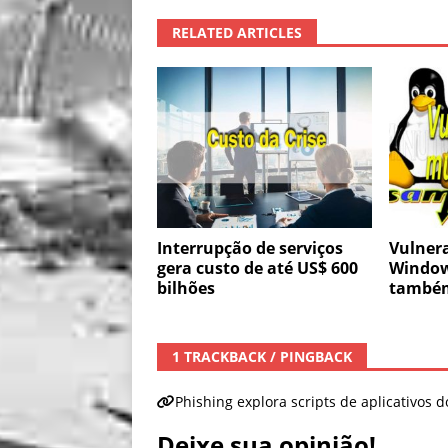
RELATED ARTICLES
Interrupção de serviços
Vulnera
gera custo de até US$ 600
Window
bilhões
també
1 TRACKBACK / PINGBACK
Phishing explora scripts de aplicativos 
Deixe sua opinião!