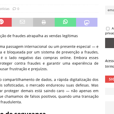
sas promessas de emprego na Meta, Disney, Coca-Cola e Spotify
otícias
0
 guardrails, a autonomia da IA se torna um risco
NOTÍCIAS
A
eleva taxa de sucesso de phishing para 54%
NOTÍCIAS
priva
nção de fraudes atrapalha as vendas legítimas
uma passagem internacional ou um presente especial — e
ita e bloqueada por um sistema de prevenção a fraudes,
e é o lado negativo das compras online. Embora esses
Acess
roteger contra fraudes e garantir uma experiência de
termo
usar frustração e prejuízos.
SI
 compartilhamento de dados, a rápida digitalização dos
is sofisticadas, o mercado endureceu suas defesas. Mas
ar proteger demais está saindo caro — não apenas em
ue chamamos de falsos positivos, quando uma transação
 fraudulenta.
so de segurança