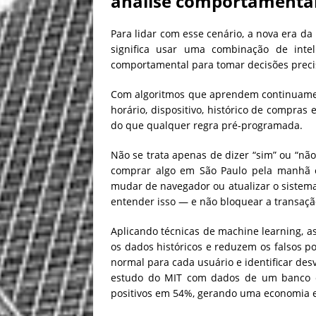
análise comportamenta
Para lidar com esse cenário, a nova era da 
significa usar uma combinação de inteli
comportamental para tomar decisões preci
Com algoritmos que aprendem continuamente
horário, dispositivo, histórico de compra
do que qualquer regra pré-programada.
Não se trata apenas de dizer “sim” ou “nã
comprar algo em São Paulo pela manhã e 
mudar de navegador ou atualizar o sistema 
entender isso — e não bloquear a transaçã
Aplicando técnicas de machine learning,
os dados históricos e reduzem os falsos po
normal para cada usuário e identificar de
estudo do MIT com dados de um banco eu
positivos em 54%, gerando uma economia e