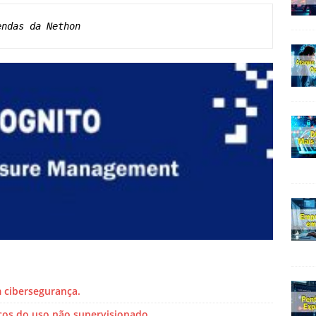
endas da Nethon
cibersegurança.
cos do uso não supervisionado