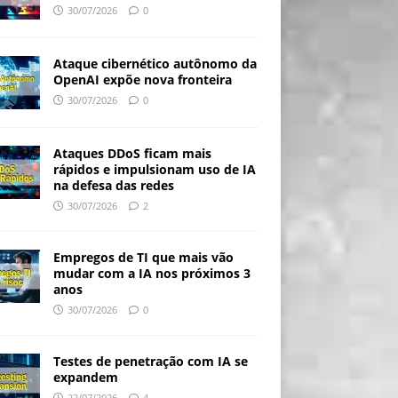
30/07/2026
0
Ataque cibernético autônomo da
OpenAI expõe nova fronteira
30/07/2026
0
Ataques DDoS ficam mais
rápidos e impulsionam uso de IA
na defesa das redes
30/07/2026
2
Empregos de TI que mais vão
mudar com a IA nos próximos 3
anos
30/07/2026
0
Testes de penetração com IA se
expandem
22/07/2026
4