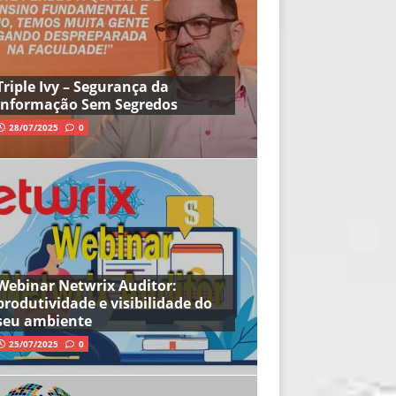
Triple Ivy – Segurança da
Informação Sem Segredos
28/07/2025
0
Webinar Netwrix Auditor:
produtividade e visibilidade do
seu ambiente
25/07/2025
0