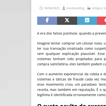
[ 06/08/2026 ]
Fal
18/08/2025
mindsecblog
Artigos
,
N
NOTÍCIAS
[ 06/08/2026 ]
Sem
[ 06/08/2026 ]
IA 
A era dos falsos positivos: quando a preve
Imagine tentar comprar um celular novo, 
ter sua transação sinalizada como suspe
sem qualquer explicação plausível. Ess
sistemas tenham sido projetados para p
compra satisfatória, eles também podem ca
Com o aumento exponencial da coleta e do
sistemas e táticas de fraude cada vez ma
esse movimento criou um paradoxo: tent
receita, mas também em reputação. É o q
legítima é identificada erroneamente como
O custo oculto do exces