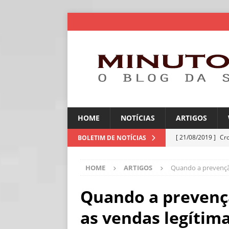
HOME
NOTÍCIAS
ARTIGOS
[ 21/08/2019 ]
Cr
BOLETIM DE NOTÍCIAS
ARTIGOS
HOME
ARTIGOS
Quando a prevenção
[ 06/08/2026 ]
Amé
industriais
NOT
Quando a prevenç
[ 06/08/2026 ]
IA 
as vendas legítim
NOTÍCIAS