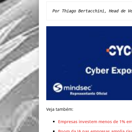
Por Thiago Bertacchini, Head de V
Veja também:
Empresas investem menos de 1% em 
Boom da IA nas empresas amplia ris