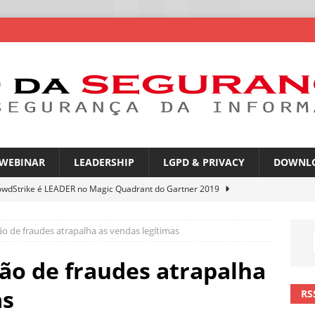
WEBINAR
LEADERSHIP
LGPD & PRIVACY
DOWNL
owdStrike é LEADER no Magic Quadrant do Gartner 2019
 de fraudes atrapalha as vendas legítimas
rica Latina é a segunda região mais exposta a ciberameaças
ÍCIAS
ão de fraudes atrapalha
amplia desafio de segurança e governança nas redes corporativas
as
RS