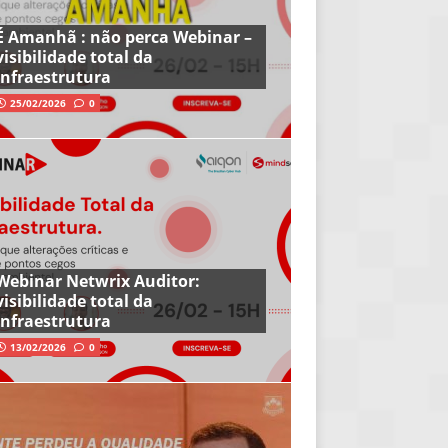
É Amanhã : não perca Webinar –
visibilidade total da
infraestrutura
25/02/2026
0
Webinar Netwrix Auditor:
visibilidade total da
infraestrutura
13/02/2026
0