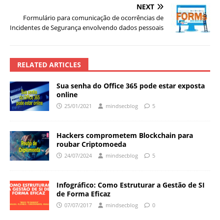
NEXT
Formulário para comunicação de ocorrências de
Incidentes de Segurança envolvendo dados pessoais
RELATED ARTICLES
Sua senha do Office 365 pode estar exposta
online
25/01/2021
mindsecblog
5
Hackers comprometem Blockchain para
roubar Criptomoeda
24/07/2024
mindsecblog
5
Infográfico: Como Estruturar a Gestão de SI
de Forma Eficaz
07/07/2017
mindsecblog
0