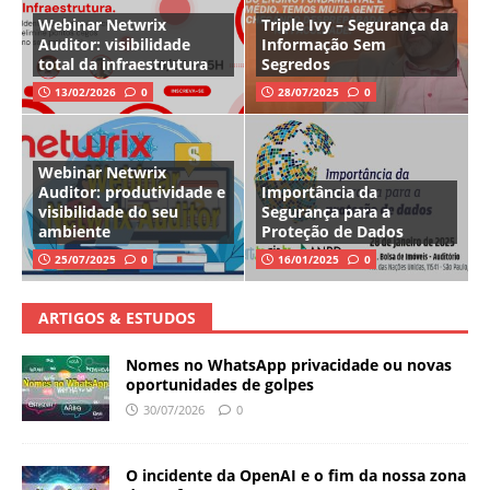
Webinar Netwrix
Triple Ivy – Segurança da
Auditor: visibilidade
Informação Sem
total da infraestrutura
Segredos
13/02/2026
0
28/07/2025
0
Webinar Netwrix
Auditor: produtividade e
Importância da
visibilidade do seu
Segurança para a
ambiente
Proteção de Dados
25/07/2025
0
16/01/2025
0
ARTIGOS & ESTUDOS
Nomes no WhatsApp privacidade ou novas
oportunidades de golpes
30/07/2026
0
O incidente da OpenAI e o fim da nossa zona