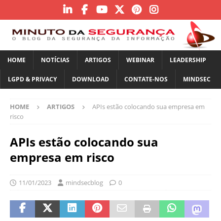
HOME
NOTÍCIAS
ARTIGOS
WEBINAR
LEADERSHIP
LGPD & PRIVACY
DOWNLOAD
CONTATE-NOS
MINDSEC
HOME
ARTIGOS
APIs estão colocando sua empresa em
risco
APIs estão colocando sua
empresa em risco
11/01/2023
mindsecblog
0