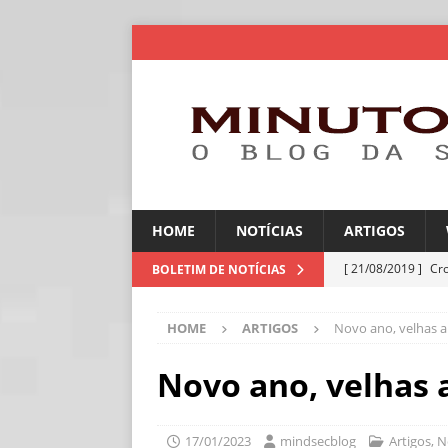
HOME
NOTÍCIAS
ARTIGOS
[ 21/08/2019 ]
Cr
BOLETIM DE NOTÍCIAS
ARTIGOS
HOME
ARTIGOS
Novo ano, velhas 
[ 06/08/2026 ]
Amé
industriais
NOT
Novo ano, velhas
[ 06/08/2026 ]
IA 
NOTÍCIAS
17/01/2023
mindsecblog
Artigos
,
N