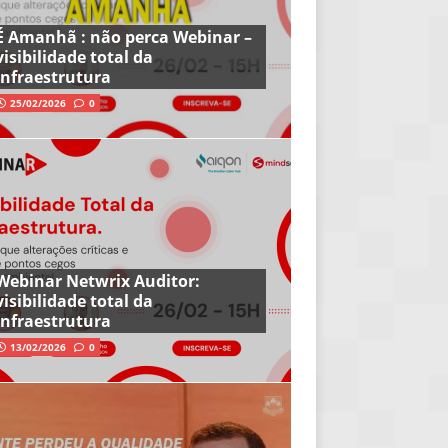
É Amanhã : não perca Webinar –
visibilidade total da
infraestrutura
25/02/2026
0
Webinar Netwrix Auditor:
visibilidade total da
infraestrutura
13/02/2026
0