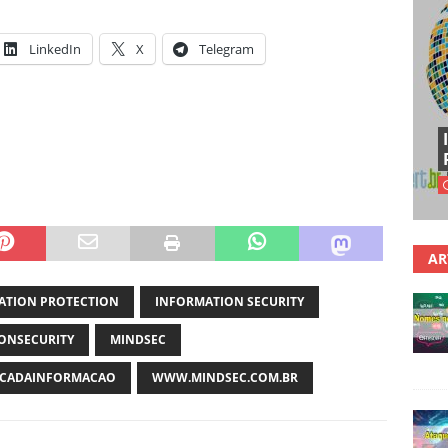
LinkedIn
X
Telegram
AR
ATION PROTECTION
INFORMATION SECURITY
ONSECURITY
MINDSEC
CADAINFORMACAO
WWW.MINDSEC.COM.BR