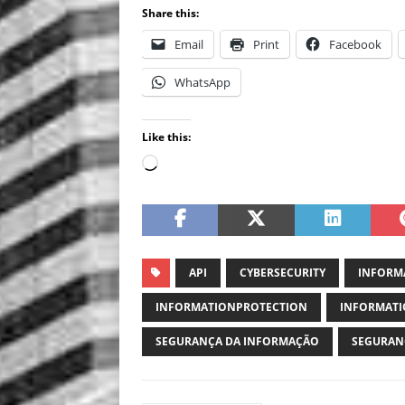
Share this:
Email
Print
Facebook
WhatsApp
Like this:
API
CYBERSECURITY
INFORM
INFORMATIONPROTECTION
INFORMATI
SEGURANÇA DA INFORMAÇÃO
SEGURAN