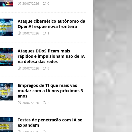
30/07/2026
0
Ataque cibernético autônomo da
OpenAI expõe nova fronteira
30/07/2026
1
Ataques DDoS ficam mais
rápidos e impulsionam uso de IA
na defesa das redes
30/07/2026
8
Empregos de TI que mais vão
mudar com a IA nos próximos 3
anos
30/07/2026
2
Testes de penetração com IA se
expandem
22/07/2026
5