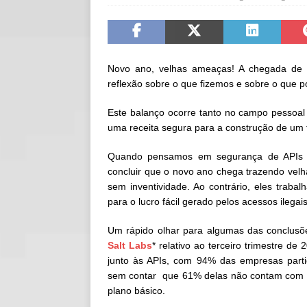
[ 06/08/2026 ]
Fal
NOTÍCIAS
[ 06/08/2026 ]
Sem
Novo ano, velhas ameaças! A chegada de 
reflexão sobre o que fizemos e sobre o que 
[ 06/08/2026 ]
IA 
Este balanço ocorre tanto no campo pessoal
uma receita segura para a construção de um 
Quando pensamos em segurança de APIs e 
concluir que o novo ano chega trazendo vel
sem inventividade. Ao contrário, eles trab
para o lucro fácil gerado pelos acessos ileg
Um rápido olhar para algumas das conclus
Salt Labs
* relativo ao terceiro trimestre 
junto às APIs, com 94% das empresas parti
sem contar que 61% delas não contam com qu
plano básico.