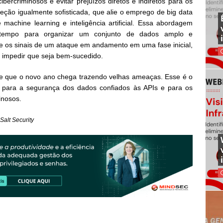
ibercriminosos e evitar prejuízos diretos e indiretos para os
eção igualmente sofisticada, que alie o emprego de big data
chine learning e inteligência artificial. Essa abordagem
 tempo para organizar um conjunto de dados amplo e
te os sinais de um ataque em andamento em uma fase inicial,
impedir que seja bem-sucedido.
de que o novo ano chega trazendo velhas ameaças. Esse é o
 para a segurança dos dados confiados às APIs e para os
inosos.
Salt Security