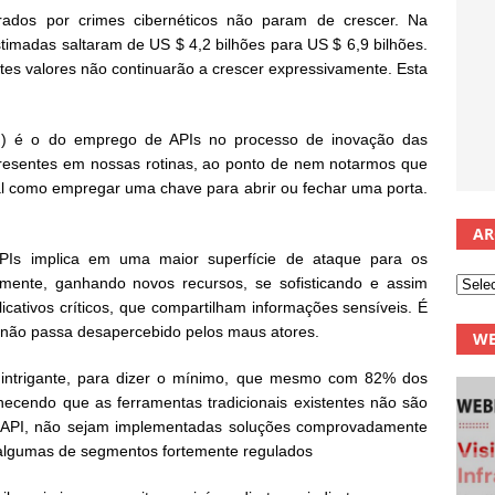
erados por crimes cibernéticos não param de crescer. Na
imadas saltaram de US $ 4,2 bilhões para US $ 6,9 bilhões.
es valores não continuarão a crescer expressivamente. Esta
ém) é o do emprego de APIs no processo de inovação das
resentes em nossas rotinas, ao ponto de nem notarmos que
al como empregar uma chave para abrir ou fechar uma porta.
AR
Is implica em uma maior superfície de ataque para os
emente, ganhando novos recursos, se sofisticando e assim
cativos críticos, que compartilham informações sensíveis. É
 não passa desapercebido pelos maus atores.
WE
 intrigante, para dizer o mínimo, que mesmo com 82% dos
nhecendo que as ferramentas tradicionais existentes não são
e API, não sejam implementadas soluções comprovadamente
e algumas de segmentos fortemente regulados