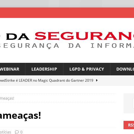
WEBINAR
LEADERSHIP
LGPD & PRIVACY
DOWNL
owdStrike é LEADER no Magic Quadrant do Gartner 2019
ameaças!
rica Latina é a segunda região mais exposta a ciberameaças
ÍCIAS
 ameaças!
amplia desafio de segurança e governança nas redes corporativas
RS
otícias
0