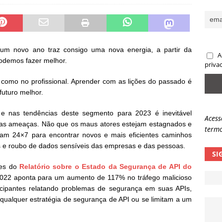
sas promessas de emprego na Meta, Disney, Coca-Cola e Spotify
 guardrails, a autonomia da IA se torna um risco
NOTÍCIAS
um novo ano traz consigo uma nova energia, a partir da
A
podemos fazer melhor.
eleva taxa de sucesso de phishing para 54%
NOTÍCIAS
priva
 como no profissional. Aprender com as lições do passado é
futuro melhor.
nas tendências deste segmento para 2023 é inevitável
Acess
has ameaças. Não que os maus atores estejam estagnados e
termo
alham 24×7 para encontrar novos e mais eficientes caminhos
ais e roubo de dados sensíveis das empresas e das pessoas.
SI
ões do
Relatório sobre o Estado da Segurança de API do
de 2022 aponta para um aumento de 117% no tráfego malicioso
cipantes relatando problemas de segurança em suas APIs,
alquer estratégia de segurança de API ou se limitam a um