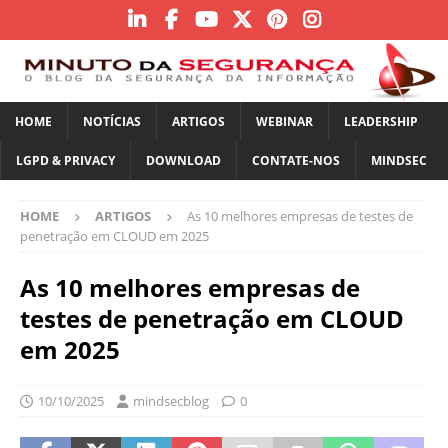
HOME
NOTÍCIAS
ARTIGOS
WEBINAR
LEADERSHIP
LGPD & PRIVACY
DOWNLOAD
CONTATE-NOS
MINDSEC
HOME
ARTIGOS
As 10 melhores empresas de testes de
penetração em CLOUD em 2025
As 10 melhores empresas de
testes de penetração em CLOUD
em 2025
10/10/2025
mindsecblog
0