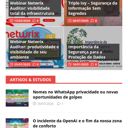
Webinar Netwrix
Triple Ivy – Segurança da
Auditor: visibilidade
Informação Sem
total da infraestrutura
Segredos
13/02/2026
0
28/07/2025
0
Webinar Netwrix
Auditor: produtividade e
Importância da
visibilidade do seu
Segurança para a
ambiente
Proteção de Dados
25/07/2025
0
16/01/2025
0
ARTIGOS & ESTUDOS
Nomes no WhatsApp privacidade ou novas
oportunidades de golpes
30/07/2026
1
O incidente da OpenAI e o fim da nossa zona
de conforto