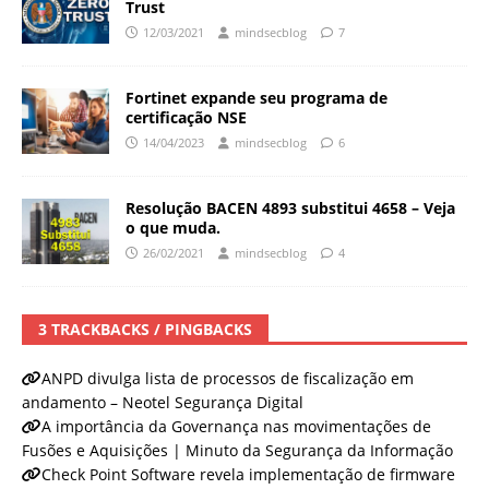
Trust
12/03/2021
mindsecblog
7
Fortinet expande seu programa de
certificação NSE
14/04/2023
mindsecblog
6
Resolução BACEN 4893 substitui 4658 – Veja
o que muda.
26/02/2021
mindsecblog
4
3 TRACKBACKS / PINGBACKS
ANPD divulga lista de processos de fiscalização em
andamento – Neotel Segurança Digital
A importância da Governança nas movimentações de
Fusões e Aquisições | Minuto da Segurança da Informação
Check Point Software revela implementação de firmware