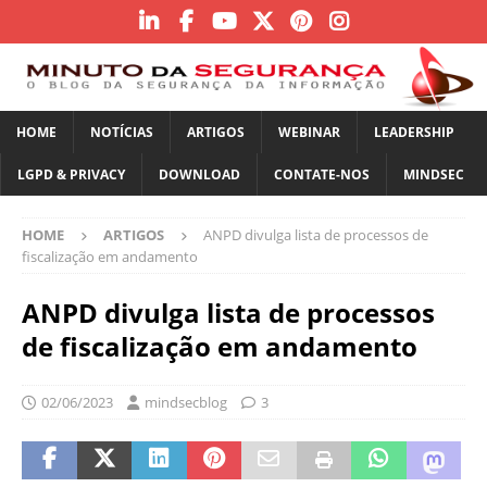
HOME
NOTÍCIAS
ARTIGOS
WEBINAR
LEADERSHIP
LGPD & PRIVACY
DOWNLOAD
CONTATE-NOS
MINDSEC
HOME
ARTIGOS
ANPD divulga lista de processos de
fiscalização em andamento
ANPD divulga lista de processos
de fiscalização em andamento
02/06/2023
mindsecblog
3